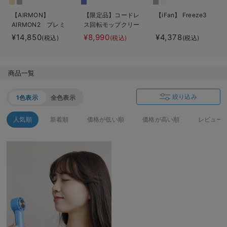
ベビー リュック
erbaviva（エルバビーバ）
【AIRMON】
【限定品】コードレ
【iFan】 Freeze3
AIRMON2 プレミ
ス回転モップクリー
ベビー 小物
安心の日本製。先輩ママが買ってよかった！本当に必要な出産準備品
アム
ナーNeo+
¥14,850
¥8,990
¥4,378
(税込)
(税込)
(税込)
ハレの日に着るANGELIEBEのセレモニー
買って正解！高評価レビューアイテム
商品一覧
冬に可愛いニットがお得！
絞り込み
1色表示
全色表示
親子コーデ｜ママとベビーにおすすめ！
人気順
新着順
価格が低い順
価格が高い順
レビュー
便利な育児家電
Gift Selection 出産祝い
ロンパースはいつからいつまで使う？選ぶポイントも解説！
保育園・入園準備特集
ファルスカ