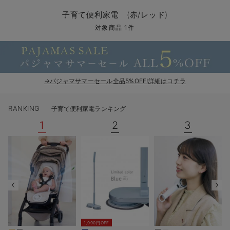
コンビ肌着・新生児/ベビー肌着
ベビー ワンピース
ベビー袴
ベビー ブランケット・タオルケット
子育て便利家電
抱っこ紐
夏のお役立ちベビーウェア
【アウトレット】トップス・授乳トップス
透け防止
再入荷｜アウター
トップス
【37周年祭セール】4
【〜10℃】3月中旬
涼しくて可愛い「ワン
デニム
きれいめトップス派
マタニティインナー
【オフィスカジュアル
パンツタイプ
【フォーマル】ボトム
【ベビー】半袖
2WAYオール
Aライン ・フレアワ
〜5,000円（税込）
綿混素材
赤ちゃんへ使うもの
【冬のあったか特集】
子育て便利家電 (赤/レッド)
ツーウェイオール・2WAYオール（新生児）
ベビー パンツ
おくるみ（新生児）
プレイマット・ベビー マット
ベビーケープ
シンカーパイル特集
【アウトレット】ボトムス
見えてもカワイイ
パンツ
レギンス
きれいめスカート派
ベビー
【フォーマル】トップ
【ベビー】グッズ
コンビ肌着
Iライン ・タイトシ
〜10,000円（税込）
腹巻・ひざ上パンツ
産後に使うグッズ
【冬のあったか特集】
対象商品 1件
ベビー ブルマ
ベビー 雑貨 小物
ベビーの動物なりきり特集
【アウトレット】パジャマ
コットン素材
スカート
オフィス
きれいめ美脚パンツ派
短肌着
快適ウェア10%OFF
ジャンパースカート/
10,001円（税込）〜
保温&リカバリー
【冬のあったか特集】
ベビー スカート
ベビー安全グッズ
ベビー 夏のお役立ちグッズ特集
【アウトレット】インナー
冷房対策
パジャマ
ツィード派
セット
ワーク・オフィス
女の子におススメのギ
レギンス・タイツ
→パジャマサマーセール全品5%OFF!詳細はコチラ
ベビートップス
ベビーおもちゃ
【素材別】ベビーロンパース特集
【アウトレット】ベビー
接触冷感素材
インナー
MAX55%OFF ブラッ
王道シンプル派
カジュアル
男の子におススメのギ
カップ付きインナー
RANKING
子育て便利家電ランキング
ベビー アウター
メモリアルグッズ
袴ロンパース特集
Tシャツブラ
雑貨
セットアップ派
フォーマル / オケー
定番ギフト
あったか度◎
1
2
3
ベビー セットアップ
授乳・調乳・お食事
ブラトップ
ベビー
あったかアイテム｜ベ
もらって嬉しいギフト
裏起毛素材
スタイ・よだれかけ（新生児・ベビー）
哺乳瓶
親子セット
かわいくておもしろい
ベビー帽子（新生児・乳児）
赤ちゃん 洗剤・洗濯用品・お掃除
快適機能ウェア特集 トップス
何枚あっても嬉しいア
新生児スリーパー・ベビーパジャマ
赤ちゃん お風呂・ベビースキンケア
快適機能ウェア特集 ボトムス
長く使えるアイテム
おむつ関連グッズ
快適機能ウェア特集 パジャマ
ベビーシューズ・ファーストシューズ・ベビー靴下
お部屋映えアイテム
1,990円OFF