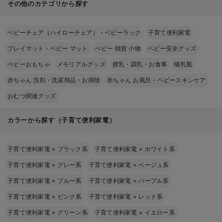
その他のカテゴリから探す
ベビーチェア（ハイローチェア）・ベビーラック
子育て便利家電
プレイマット・ベビー マット
ベビー 雑貨 小物
ベビー安全グッズ
ベビーおもちゃ
メモリアルグッズ
授乳・調乳・お食事
哺乳瓶
赤ちゃん 洗剤・洗濯用品・お掃除
赤ちゃん お風呂・ベビースキンケア
おむつ関連グッズ
カラーから探す（子育て便利家電）
子育て便利家電
×
ブラック系
子育て便利家電
×
ホワイト系
子育て便利家電
×
グレー系
子育て便利家電
×
ベージュ系
子育て便利家電
×
ブルー系
子育て便利家電
×
パープル系
子育て便利家電
×
ピンク系
子育て便利家電
×
レッド系
子育て便利家電
×
グリーン系
子育て便利家電
×
イエロー系