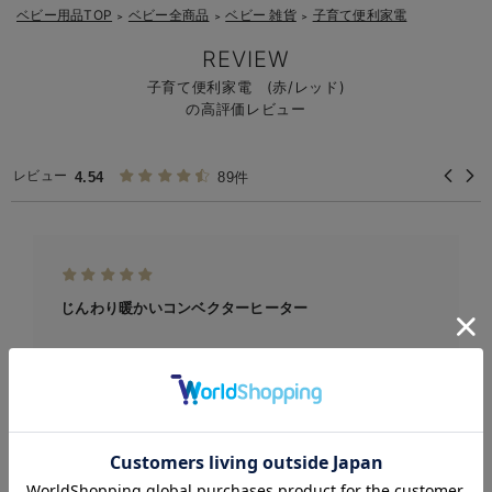
ベビー用品TOP
ベビー全商品
ベビー 雑貨
子育て便利家電
＞
＞
＞
REVIEW
子育て便利家電 (赤/レッド)
の高評価レビュー
レビュー
4.54
89件
じんわり暖かいコンベクターヒーター
オイルヒーターを検討していましたが、家電量販店でコンベ
クターヒーターを見つけて悩...
お気に入り商品を確認する
ご購入者様
2024-12-28