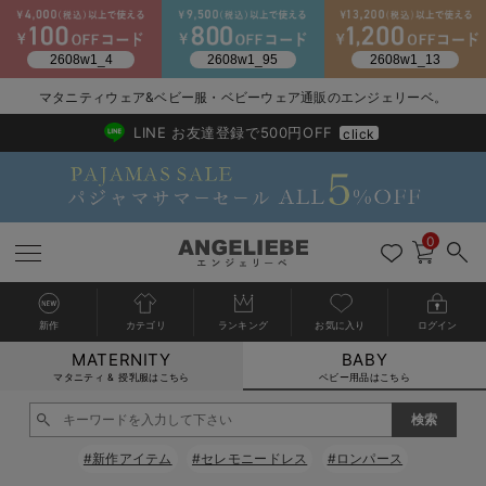
2026/NewArrival
送料495円(一部地域を除く) 7,700円以上で送料無料
マタニティウェア&ベビー服・ベビーウェア通販のエンジェリーベ。
LINE お友達登録で500円OFF
click
0
新作
カテゴリ
ランキング
お気に入り
ログイン
MATERNITY
BABY
戻る
戻る
戻る
戻る
戻る
戻る
戻る
戻る
戻る
戻る
戻る
戻る
戻る
戻る
戻る
戻る
戻る
戻る
戻る
戻る
戻る
戻る
戻る
戻る
戻る
戻る
戻る
戻る
戻る
戻る
戻る
カートに入れる
マタニティ & 授乳服はこちら
ベビー用品はこちら
新生児服全て
ベビー服全て
シーズンアイテム全て
ベビー・新生児 寝具全て
ベビー 雑貨全て
お出かけグッズ全て
ベビー｜季節の特集全て
アウトレット全て
特集全て
再入荷全て
送料無料アイテム全て
ブラキャミ おまとめ
【37周年祭セール】
気温差別オススメアイ
マタニティウェア お
こだわりの履き心地！
出産準備応援割全て
春のマタニティワンピ
Gift Selection 
冬の冷え対策インナー
入院準備の持ち物チェ
冬のあったか特集全て
閉じる
出産準備
ロンパース・カバーオール
甚平・浴衣
ベビーベッド・布団 （ベビー・新生児）
ベビーカー
猛暑からベビーを守るひんやりグッズ
【アウトレット】ワンピース
抗菌防臭加工
再入荷｜インナー
ベビーチェア（ハイローチェア）・ベビーラック
ワンピース
【37周年祭セール】2
【15℃】3月下旬～
動きやすく着回しでき
強撚スムース(コスパ
【おまとめ割】パジャ
カジュアル
ジャケット派
マタニティパジャマ
【オフィスカジュアル
レギンスタイプ
【フォーマル】ワンピ
【ベビー】長袖
ハンカチ
快適ウェア10%OFF
セットアップ・ レイ
〜3,000円（税込）
薄くてあったか
入院してすぐ使うグッ
【冬のあったか特集】
#新作アイテム
#セレモニードレス
#ロンパース