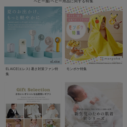
ベビー服/ベビー用品に関する特集
ELAiCE(エレス) 暑さ対策ファン特
モンポケ特集
集