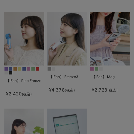
【iFan】 Freeze3
【iFan】 Mag
【iFan】 Pico Freeze
¥4,378
¥2,728
(税込)
(税込)
¥2,420
(税込)