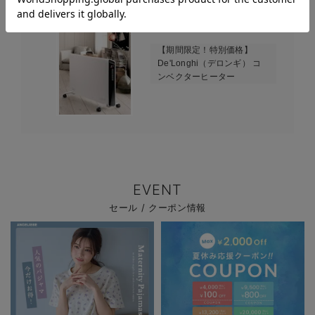
【期間限定！特別価格】
De'Longhi（デロンギ） コ
ンベクターヒーター
EVENT
セール / クーポン情報