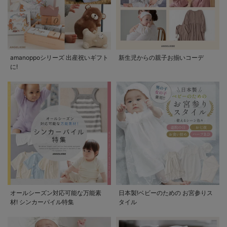
amanoppoシリーズ 出産祝いギフト
新生児からの親子お揃いコーデ
に!
オールシーズン対応可能な万能素
日本製!ベビーのための お宮参りス
材! シンカーパイル特集
タイル