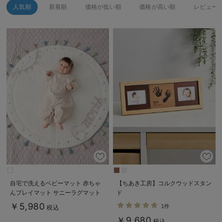
人気順
新着順
価格が低い順
価格が高い順
レビュー
デロンギ
入院準備の持ち物チェック
自宅で洗えるベビーマット 赤ちゃ
【ちあき工房】コルクウッドスタン
んプレイマット サニーラグマット
ド
（タッセル）
￥5,980
1件
税込
￥9,680
税込