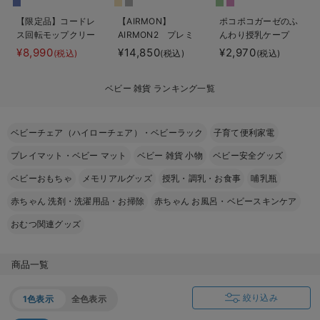
ベビー リュック
erbaviva（エルバビーバ）
【限定品】コードレ
【AIRMON】
ポコポコガーゼのふ
ス回転モップクリー
AIRMON2 プレミ
んわり授乳ケープ
ベビー 小物
安心の日本製。先輩ママが買ってよかった！本当に必要な出産準備品
ナーNeo+
アム
¥8,990
¥14,850
¥2,970
(税込)
(税込)
(税込)
ハレの日に着るANGELIEBEのセレモニー
ベビー 雑貨 ランキング一覧
買って正解！高評価レビューアイテム
冬に可愛いニットがお得！
ベビーチェア（ハイローチェア）・ベビーラック
子育て便利家電
プレイマット・ベビー マット
ベビー 雑貨 小物
ベビー安全グッズ
親子コーデ｜ママとベビーにおすすめ！
ベビーおもちゃ
メモリアルグッズ
授乳・調乳・お食事
哺乳瓶
便利な育児家電
赤ちゃん 洗剤・洗濯用品・お掃除
赤ちゃん お風呂・ベビースキンケア
Gift Selection 出産祝い
おむつ関連グッズ
ロンパースはいつからいつまで使う？選ぶポイントも解説！
商品一覧
保育園・入園準備特集
絞り込み
1色表示
全色表示
ファルスカ