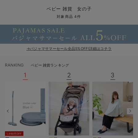
コンビ肌着・新生児/ベビー肌着
ベビー ワンピース
ベビー袴
ベビー ブランケット・タオルケット
子育て便利家電
抱っこ紐
夏のお役立ちベビーウェア
【アウトレット】トップス・授乳トップス
透け防止
再入荷｜アウター
トップス
【37周年祭セール】4
【〜10℃】3月中旬
涼しくて可愛い「ワン
デニム
きれいめトップス派
マタニティインナー
【オフィスカジュアル
パンツタイプ
【フォーマル】ボトム
【ベビー】半袖
2WAYオール
Aライン ・フレアワ
〜5,000円（税込）
綿混素材
赤ちゃんへ使うもの
【冬のあったか特集】
ベビー 雑貨 女の子
ツーウェイオール・2WAYオール（新生児）
ベビー パンツ
おくるみ（新生児）
プレイマット・ベビー マット
ベビーケープ
シンカーパイル特集
【アウトレット】ボトムス
見えてもカワイイ
パンツ
レギンス
きれいめスカート派
ベビー
【フォーマル】トップ
【ベビー】グッズ
コンビ肌着
Iライン ・タイトシ
〜10,000円（税込）
腹巻・ひざ上パンツ
産後に使うグッズ
【冬のあったか特集】
対象商品 4件
ベビー ブルマ
ベビー 雑貨 小物
ベビーの動物なりきり特集
【アウトレット】パジャマ
コットン素材
スカート
オフィス
きれいめ美脚パンツ派
短肌着
快適ウェア10%OFF
ジャンパースカート/
10,001円（税込）〜
保温&リカバリー
【冬のあったか特集】
ベビー スカート
ベビー安全グッズ
ベビー 夏のお役立ちグッズ特集
【アウトレット】インナー
冷房対策
パジャマ
ツィード派
セット
ワーク・オフィス
女の子におススメのギ
レギンス・タイツ
→パジャマサマーセール全品5%OFF!詳細はコチラ
ベビートップス
ベビーおもちゃ
【素材別】ベビーロンパース特集
【アウトレット】ベビー
接触冷感素材
インナー
MAX55%OFF ブラッ
王道シンプル派
カジュアル
男の子におススメのギ
カップ付きインナー
RANKING
ベビー 雑貨ランキング
ベビー アウター
メモリアルグッズ
袴ロンパース特集
Tシャツブラ
雑貨
セットアップ派
フォーマル / オケー
定番ギフト
あったか度◎
1
2
3
ベビー セットアップ
授乳・調乳・お食事
ブラトップ
ベビー
あったかアイテム｜ベ
もらって嬉しいギフト
裏起毛素材
スタイ・よだれかけ（新生児・ベビー）
哺乳瓶
親子セット
かわいくておもしろい
ベビー帽子（新生児・乳児）
赤ちゃん 洗剤・洗濯用品・お掃除
快適機能ウェア特集 トップス
何枚あっても嬉しいア
新生児スリーパー・ベビーパジャマ
赤ちゃん お風呂・ベビースキンケア
快適機能ウェア特集 ボトムス
長く使えるアイテム
おむつ関連グッズ
快適機能ウェア特集 パジャマ
ベビーシューズ・ファーストシューズ・ベビー靴下
お部屋映えアイテム
1,990円OFF