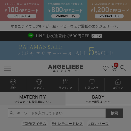
2026/NewArrival
送料495円(一部地域を除く) 7,700円以上で送料無料
マタニティウェア&ベビー服・ベビーウェア通販のエンジェリーベ。
LINE お友達登録で500円OFF
click
0
新作
カテゴリ
ランキング
お気に入り
ログイン
MATERNITY
BABY
戻る
戻る
戻る
戻る
戻る
戻る
戻る
戻る
戻る
戻る
戻る
戻る
戻る
戻る
戻る
戻る
戻る
戻る
戻る
戻る
戻る
戻る
戻る
戻る
戻る
戻る
戻る
戻る
戻る
戻る
戻る
カートに入れる
マタニティ & 授乳服はこちら
ベビー用品はこちら
新生児服全て
ベビー服全て
シーズンアイテム全て
ベビー・新生児 寝具全て
ベビー 雑貨全て
お出かけグッズ全て
ベビー｜季節の特集全て
アウトレット全て
特集全て
再入荷全て
送料無料アイテム全て
ブラキャミ おまとめ
【37周年祭セール】
気温差別オススメアイ
マタニティウェア お
こだわりの履き心地！
出産準備応援割全て
春のマタニティワンピ
Gift Selection 
冬の冷え対策インナー
入院準備の持ち物チェ
冬のあったか特集全て
閉じる
出産準備
ロンパース・カバーオール
甚平・浴衣
ベビーベッド・布団 （ベビー・新生児）
ベビーカー
猛暑からベビーを守るひんやりグッズ
【アウトレット】ワンピース
抗菌防臭加工
再入荷｜インナー
ベビーチェア（ハイローチェア）・ベビーラック
ワンピース
【37周年祭セール】2
【15℃】3月下旬～
動きやすく着回しでき
強撚スムース(コスパ
【おまとめ割】パジャ
カジュアル
ジャケット派
マタニティパジャマ
【オフィスカジュアル
レギンスタイプ
【フォーマル】ワンピ
【ベビー】長袖
ハンカチ
快適ウェア10%OFF
セットアップ・ レイ
〜3,000円（税込）
薄くてあったか
入院してすぐ使うグッ
【冬のあったか特集】
#新作アイテム
#セレモニードレス
#ロンパース