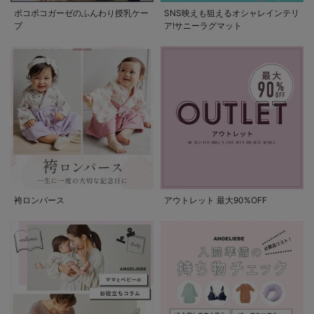
ポコポコガーゼのふんわり授乳ケー
SNS映えも狙えるオシャレインテリ
プ
ア!サニーラグマット
袴ロンパース
アウトレット 最大90%OFF