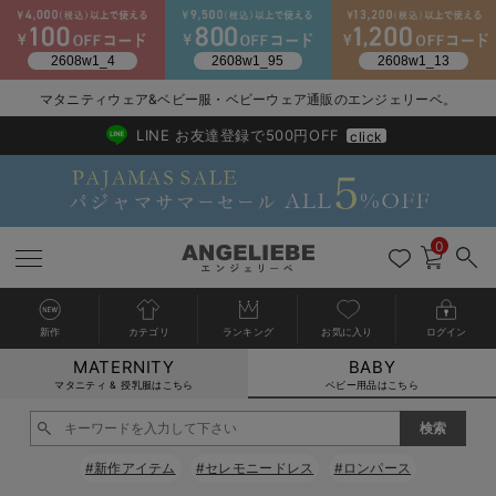
2026/NewArrival
送料495円(一部地域を除く) 7,700円以上で送料無料
マタニティウェア&ベビー服・ベビーウェア通販のエンジェリーベ。
LINE お友達登録で500円OFF
click
0
新作
カテゴリ
ランキング
お気に入り
ログイン
MATERNITY
BABY
戻る
戻る
戻る
戻る
戻る
戻る
戻る
戻る
戻る
戻る
戻る
戻る
戻る
戻る
戻る
戻る
戻る
戻る
戻る
戻る
戻る
戻る
戻る
戻る
戻る
戻る
戻る
戻る
戻る
戻る
戻る
カートに入れる
マタニティ & 授乳服はこちら
ベビー用品はこちら
新生児服全て
ベビー服全て
シーズンアイテム全て
ベビー・新生児 寝具全て
ベビー 雑貨全て
お出かけグッズ全て
ベビー｜季節の特集全て
アウトレット全て
特集全て
再入荷全て
送料無料アイテム全て
ブラキャミ おまとめ
【37周年祭セール】
気温差別オススメアイ
マタニティウェア お
こだわりの履き心地！
出産準備応援割全て
春のマタニティワンピ
Gift Selection 
冬の冷え対策インナー
入院準備の持ち物チェ
冬のあったか特集全て
閉じる
出産準備
ロンパース・カバーオール
甚平・浴衣
ベビーベッド・布団 （ベビー・新生児）
ベビーカー
猛暑からベビーを守るひんやりグッズ
【アウトレット】ワンピース
抗菌防臭加工
再入荷｜インナー
ベビーチェア（ハイローチェア）・ベビーラック
ワンピース
【37周年祭セール】2
【15℃】3月下旬～
動きやすく着回しでき
強撚スムース(コスパ
【おまとめ割】パジャ
カジュアル
ジャケット派
マタニティパジャマ
【オフィスカジュアル
レギンスタイプ
【フォーマル】ワンピ
【ベビー】長袖
ハンカチ
快適ウェア10%OFF
セットアップ・ レイ
〜3,000円（税込）
薄くてあったか
入院してすぐ使うグッ
【冬のあったか特集】
#新作アイテム
#セレモニードレス
#ロンパース