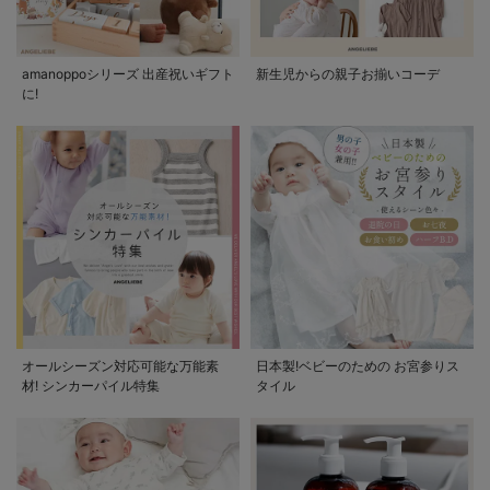
amanoppoシリーズ 出産祝いギフト
新生児からの親子お揃いコーデ
に!
オールシーズン対応可能な万能素
日本製!ベビーのための お宮参りス
材! シンカーパイル特集
タイル