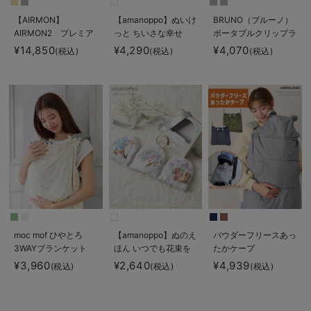
【AIRMON】
【amanoppo】ぬいけ
BRUNO（ブルーノ）
AIRMON2 プレミア
っと ちいさな幸せ
ポータブルクリップラ
ム
イトファン
¥14,850
¥4,290
¥4,070
(税込)
(税込)
(税込)
moc mof ひやとろ
【amanoppo】ぬのえ
パウダーフリースあっ
3WAYブランケット
ほん いつでも花束を
たかケープ
そばに
¥3,960
¥2,640
¥4,939
(税込)
(税込)
(税込)