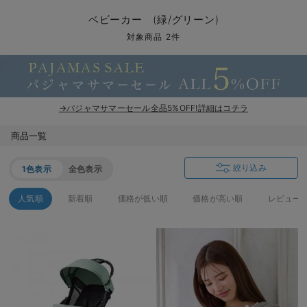
コンビ肌着・新生児/ベビー肌着
ベビー ワンピース
ベビー袴
ベビー ブランケット・タオルケット
子育て便利家電
抱っこ紐
夏のお役立ちベビーウェア
【アウトレット】トップス・授乳トップス
透け防止
再入荷｜アウター
トップス
【37周年祭セール】4
【〜10℃】3月中旬
涼しくて可愛い「ワン
デニム
きれいめトップス派
マタニティインナー
【オフィスカジュアル
パンツタイプ
【フォーマル】ボトム
【ベビー】半袖
2WAYオール
Aライン ・フレアワ
〜5,000円（税込）
綿混素材
赤ちゃんへ使うもの
【冬のあったか特集】
ベビーカー (緑/グリーン)
ツーウェイオール・2WAYオール（新生児）
ベビー パンツ
おくるみ（新生児）
プレイマット・ベビー マット
ベビーケープ
シンカーパイル特集
【アウトレット】ボトムス
見えてもカワイイ
パンツ
レギンス
きれいめスカート派
ベビー
【フォーマル】トップ
【ベビー】グッズ
コンビ肌着
Iライン ・タイトシ
〜10,000円（税込）
腹巻・ひざ上パンツ
産後に使うグッズ
【冬のあったか特集】
対象商品 2件
ベビー ブルマ
ベビー 雑貨 小物
ベビーの動物なりきり特集
【アウトレット】パジャマ
コットン素材
スカート
オフィス
きれいめ美脚パンツ派
短肌着
快適ウェア10%OFF
ジャンパースカート/
10,001円（税込）〜
保温&リカバリー
【冬のあったか特集】
ベビー スカート
ベビー安全グッズ
ベビー 夏のお役立ちグッズ特集
【アウトレット】インナー
冷房対策
パジャマ
ツィード派
セット
ワーク・オフィス
女の子におススメのギ
レギンス・タイツ
→パジャマサマーセール全品5%OFF!詳細はコチラ
ベビートップス
ベビーおもちゃ
【素材別】ベビーロンパース特集
【アウトレット】ベビー
接触冷感素材
インナー
MAX55%OFF ブラッ
王道シンプル派
カジュアル
男の子におススメのギ
カップ付きインナー
商品一覧
ベビー アウター
メモリアルグッズ
袴ロンパース特集
Tシャツブラ
雑貨
セットアップ派
フォーマル / オケー
定番ギフト
あったか度◎
絞り込み
1色表示
全色表示
ベビー セットアップ
授乳・調乳・お食事
ブラトップ
ベビー
あったかアイテム｜ベ
もらって嬉しいギフト
裏起毛素材
人気順
新着順
価格が低い順
価格が高い順
レビュー
スタイ・よだれかけ（新生児・ベビー）
哺乳瓶
親子セット
かわいくておもしろい
ベビー帽子（新生児・乳児）
赤ちゃん 洗剤・洗濯用品・お掃除
快適機能ウェア特集 トップス
何枚あっても嬉しいア
新生児スリーパー・ベビーパジャマ
赤ちゃん お風呂・ベビースキンケア
快適機能ウェア特集 ボトムス
長く使えるアイテム
おむつ関連グッズ
快適機能ウェア特集 パジャマ
ベビーシューズ・ファーストシューズ・ベビー靴下
お部屋映えアイテム