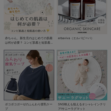
赤ちゃん、新生児のはじめての肌着
erbaviva（エルバビーバ）
は何が必要？ コンビ肌着と短肌着
の使い方
ポコポコガーゼのふんわり授乳ケー
SNS映えも狙えるオシャレインテリ
プ
ア!サニーラグマット