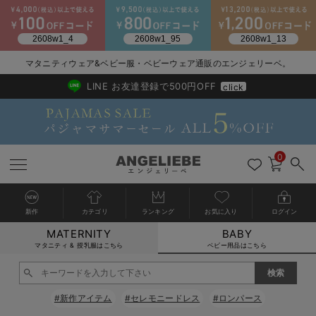
2026/NewArrival
送料495円(一部地域を除く) 7,700円以上で送料無料
マタニティウェア&ベビー服・ベビーウェア通販のエンジェリーベ。
LINE お友達登録で500円OFF
click
0
新作
カテゴリ
ランキング
お気に入り
ログイン
MATERNITY
BABY
戻る
戻る
戻る
戻る
戻る
戻る
戻る
戻る
戻る
戻る
戻る
戻る
戻る
戻る
戻る
戻る
戻る
戻る
戻る
戻る
戻る
戻る
戻る
戻る
戻る
戻る
戻る
戻る
戻る
戻る
戻る
カートに入れる
マタニティ & 授乳服はこちら
ベビー用品はこちら
新生児服全て
ベビー服全て
シーズンアイテム全て
ベビー・新生児 寝具全て
ベビー 雑貨全て
お出かけグッズ全て
ベビー｜季節の特集全て
アウトレット全て
特集全て
再入荷全て
送料無料アイテム全て
ブラキャミ おまとめ
【37周年祭セール】
気温差別オススメアイ
マタニティウェア お
こだわりの履き心地！
出産準備応援割全て
春のマタニティワンピ
Gift Selection 
冬の冷え対策インナー
入院準備の持ち物チェ
冬のあったか特集全て
閉じる
出産準備
ロンパース・カバーオール
甚平・浴衣
ベビーベッド・布団 （ベビー・新生児）
ベビーカー
猛暑からベビーを守るひんやりグッズ
【アウトレット】ワンピース
抗菌防臭加工
再入荷｜インナー
ベビーチェア（ハイローチェア）・ベビーラック
ワンピース
【37周年祭セール】2
【15℃】3月下旬～
動きやすく着回しでき
強撚スムース(コスパ
【おまとめ割】パジャ
カジュアル
ジャケット派
マタニティパジャマ
【オフィスカジュアル
レギンスタイプ
【フォーマル】ワンピ
【ベビー】長袖
ハンカチ
快適ウェア10%OFF
セットアップ・ レイ
〜3,000円（税込）
薄くてあったか
入院してすぐ使うグッ
【冬のあったか特集】
#新作アイテム
#セレモニードレス
#ロンパース