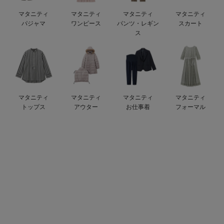
ベビー リュック
erbaviva（エルバビーバ）
マタニティ
マタニティ
マタニティ
マタニティ
パジャマ
ワンピース
パンツ・レギン
スカート
ベビー 小物
安心の日本製。先輩ママが買ってよかった！本当に必要な出産準備品
ス
ハレの日に着るANGELIEBEのセレモニー
買って正解！高評価レビューアイテム
冬に可愛いニットがお得！
マタニティ
マタニティ
マタニティ
マタニティ
トップス
アウター
お仕事着
フォーマル
親子コーデ｜ママとベビーにおすすめ！
便利な育児家電
Gift Selection 出産祝い
ロンパースはいつからいつまで使う？選ぶポイントも解説！
保育園・入園準備特集
ファルスカ