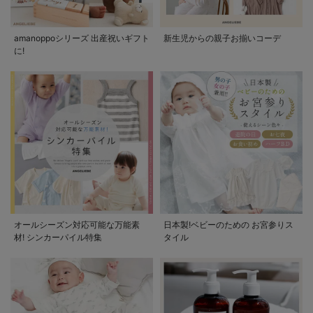
amanoppoシリーズ 出産祝いギフト
新生児からの親子お揃いコーデ
に!
オールシーズン対応可能な万能素
日本製!ベビーのための お宮参りス
材! シンカーパイル特集
タイル