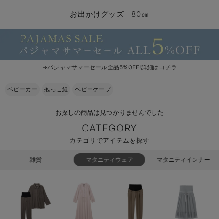
コンビ肌着・新生児/ベビー肌着
ベビー ワンピース
ベビー袴
ベビー ブランケット・タオルケット
子育て便利家電
抱っこ紐
夏のお役立ちベビーウェア
【アウトレット】トップス・授乳トップス
透け防止
再入荷｜アウター
トップス
【37周年祭セール】4
【〜10℃】3月中旬
涼しくて可愛い「ワン
デニム
きれいめトップス派
マタニティインナー
【オフィスカジュアル
パンツタイプ
【フォーマル】ボトム
【ベビー】半袖
2WAYオール
Aライン ・フレアワ
〜5,000円（税込）
綿混素材
赤ちゃんへ使うもの
【冬のあったか特集】
お出かけグッズ 80㎝
ツーウェイオール・2WAYオール（新生児）
ベビー パンツ
おくるみ（新生児）
プレイマット・ベビー マット
ベビーケープ
シンカーパイル特集
【アウトレット】ボトムス
見えてもカワイイ
パンツ
レギンス
きれいめスカート派
ベビー
【フォーマル】トップ
【ベビー】グッズ
コンビ肌着
Iライン ・タイトシ
〜10,000円（税込）
腹巻・ひざ上パンツ
産後に使うグッズ
【冬のあったか特集】
ベビー ブルマ
ベビー 雑貨 小物
ベビーの動物なりきり特集
【アウトレット】パジャマ
コットン素材
スカート
オフィス
きれいめ美脚パンツ派
短肌着
快適ウェア10%OFF
ジャンパースカート/
10,001円（税込）〜
保温&リカバリー
【冬のあったか特集】
ベビー スカート
ベビー安全グッズ
ベビー 夏のお役立ちグッズ特集
【アウトレット】インナー
冷房対策
パジャマ
ツィード派
セット
ワーク・オフィス
女の子におススメのギ
レギンス・タイツ
→パジャマサマーセール全品5%OFF!詳細はコチラ
ベビートップス
ベビーおもちゃ
【素材別】ベビーロンパース特集
【アウトレット】ベビー
接触冷感素材
インナー
MAX55%OFF ブラッ
王道シンプル派
カジュアル
男の子におススメのギ
カップ付きインナー
ベビーカー
抱っこ紐
ベビーケープ
ベビー アウター
メモリアルグッズ
袴ロンパース特集
Tシャツブラ
雑貨
セットアップ派
フォーマル / オケー
定番ギフト
あったか度◎
お探しの商品は見つかりませんでした
CATEGORY
ベビー セットアップ
授乳・調乳・お食事
ブラトップ
ベビー
あったかアイテム｜ベ
もらって嬉しいギフト
裏起毛素材
カテゴリでアイテムを探す
スタイ・よだれかけ（新生児・ベビー）
哺乳瓶
親子セット
かわいくておもしろい
雑貨
マタニティウェア
マタニティインナー
ベビー帽子（新生児・乳児）
赤ちゃん 洗剤・洗濯用品・お掃除
快適機能ウェア特集 トップス
何枚あっても嬉しいア
新生児スリーパー・ベビーパジャマ
赤ちゃん お風呂・ベビースキンケア
快適機能ウェア特集 ボトムス
長く使えるアイテム
おむつ関連グッズ
快適機能ウェア特集 パジャマ
ベビーシューズ・ファーストシューズ・ベビー靴下
お部屋映えアイテム