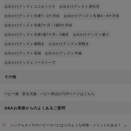
お出かけグッズ
×
ユニセックス
お出かけグッズ
×
新生児
お出かけグッズ
×
生後1～3ケ月頃
お出かけグッズ
×
生後4～6ケ月頃
お出かけグッズ
×
生後7ケ月～1歳6ケ月頃
お出かけグッズ
×
生後1歳7ケ月～2歳頃
お出かけグッズ
×
被り
お出かけグッズ
×
横開き
お出かけグッズ
×
前開き
お出かけグッズ
×
長袖
お出かけグッズ
×
半袖
お出かけグッズ
×
ノースリーブ
その他
ベビー服・新生児服・ベビー用品のTOPページはこちら
Q&Aお客様からのよくあるご質問
シングルタイヤのベビーカーにはどのような特徴・メリットがある？