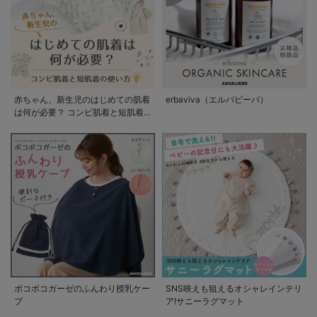
赤ちゃん、新生児のはじめての肌着
erbaviva（エルバビーバ）
は何が必要？ コンビ肌着と短肌着
の使い方
ポコポコガーゼのふんわり授乳ケー
SNS映えも狙えるオシャレインテリ
プ
ア!サニーラグマット