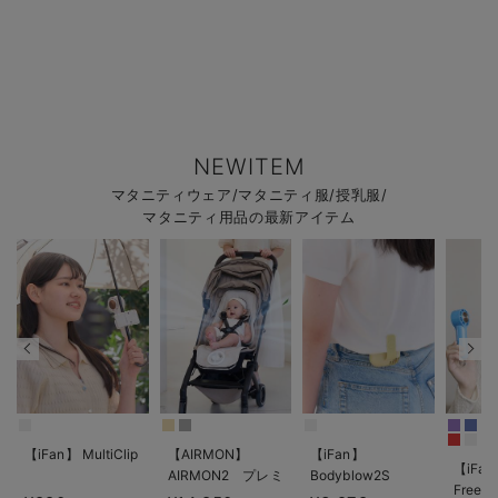
NEWITEM
マタニティウェア/マタニティ服/授乳服/
マタニティ用品の最新アイテム
【iFan】 MultiClip
【AIRMON】
【iFan】
【iFan
AIRMON2 プレミ
Bodyblow2S
Freeze
アム