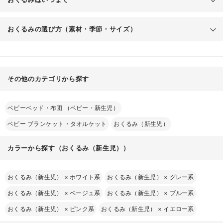
をやさしく包む大判の布
おくるみの選び方（素材・季節・サイズ）
赤ち
モスリン
ガーゼ
ゃんにとっても、くるまれる感覚はお腹にいたときのように安心できます
その他のカテゴリから探す
フリース素材
ベビーベッド・布団 （ベビー・新生児）
素材
おすすめの季節
特徴
おくるみ
ベビー ブランケット・タオルケット
おくるみ（新生児）
保温性と通気性があり、オール
でしっかり包んであげると、赤ちゃんが安心して眠れます
モスリン
一年中
シーズン使える
カラーから探す（おくるみ（新生児））
梅雨〜夏（厚手な
通気性がよく、汗をかきやすい
ガーゼ
ら春秋も）
時期にぴったり
おくるみ（新生児）
×
ホワイト系
おくるみ（新生児）
×
グレー系
暖かく、寒い時期のお出かけに
おくるみ（新生児）
×
ベージュ系
おくるみ（新生児）
×
ブルー系
フリース
冬の外出時
おすすめ
おくるみ（新生児）
×
ピンク系
おくるみ（新生児）
×
イエロー系