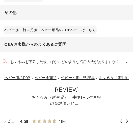
その他
ベビー服・新生児服・ベビー用品のTOPページはこちら
Q&Aお客様からのよくあるご質問
おくるみを卒業した後、ほかにどのような活用方法がありますか？
ベビー用品TOP
ベビー全商品
ベビー・新生児 寝具
おくるみ（新生児）
＞
＞
＞
お気に入り商品を確認する
REVIEW
おくるみ（新生児） 生後1～3ケ月頃
の高評価レビュー
レビュー
4.58
19件