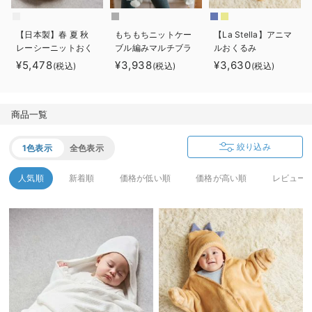
ベビー リュック
erbaviva（エルバビーバ）
【日本製】春 夏 秋
もちもちニットケー
【La Stella】アニマ
ベビー 小物
安心の日本製。先輩ママが買ってよかった！本当に必要な出産準備品
レーシーニットおく
ブル編みマルチブラ
ルおくるみ
るみ
ンケット マタニテ
¥5,478
¥3,938
¥3,630
(税込)
(税込)
(税込)
ハレの日に着るANGELIEBEのセレモニー
ィ・ベビー・出産準
備
買って正解！高評価レビューアイテム
商品一覧
冬に可愛いニットがお得！
絞り込み
1色表示
全色表示
親子コーデ｜ママとベビーにおすすめ！
人気順
新着順
価格が低い順
価格が高い順
レビュー
便利な育児家電
Gift Selection 出産祝い
ロンパースはいつからいつまで使う？選ぶポイントも解説！
保育園・入園準備特集
ファルスカ