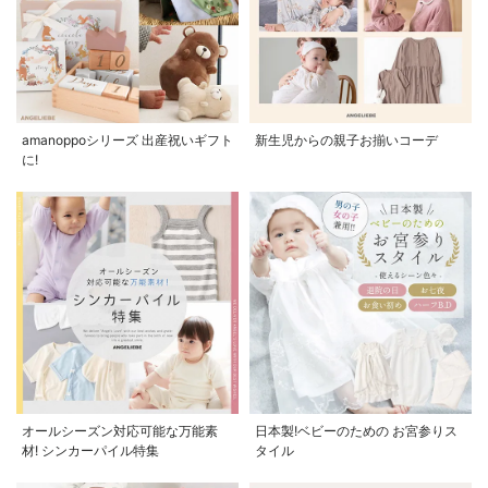
amanoppoシリーズ 出産祝いギフト
新生児からの親子お揃いコーデ
に!
オールシーズン対応可能な万能素
日本製!ベビーのための お宮参りス
材! シンカーパイル特集
タイル