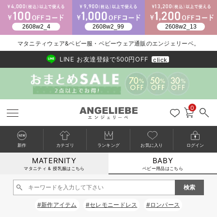
2026/NewArrival
送料495円(一部地域を除く) 7,700円以上で送料無料
マタニティウェア&ベビー服・ベビーウェア通販のエンジェリーベ。
LINE お友達登録で500円OFF
click
0
新作
カテゴリ
ランキング
お気に入り
ログイン
MATERNITY
BABY
戻る
戻る
戻る
戻る
戻る
戻る
戻る
戻る
戻る
戻る
戻る
戻る
戻る
戻る
戻る
戻る
戻る
戻る
戻る
戻る
戻る
戻る
戻る
戻る
戻る
戻る
戻る
戻る
戻る
戻る
戻る
カートに入れる
マタニティ & 授乳服はこちら
ベビー用品はこちら
新生児服全て
ベビー服全て
シーズンアイテム全て
ベビー・新生児 寝具全て
ベビー 雑貨全て
お出かけグッズ全て
ベビー｜季節の特集全て
アウトレット全て
特集全て
再入荷全て
送料無料アイテム全て
ブラキャミ おまとめ
【37周年祭セール】
気温差別オススメアイ
マタニティウェア お
こだわりの履き心地！
出産準備応援割全て
春のマタニティワンピ
Gift Selection 
冬の冷え対策インナー
入院準備の持ち物チェ
冬のあったか特集全て
閉じる
出産準備
ロンパース・カバーオール
甚平・浴衣
ベビーベッド・布団 （ベビー・新生児）
ベビーカー
猛暑からベビーを守るひんやりグッズ
【アウトレット】ワンピース
抗菌防臭加工
再入荷｜インナー
ベビーチェア（ハイローチェア）・ベビーラック
ワンピース
【37周年祭セール】2
【15℃】3月下旬～
動きやすく着回しでき
強撚スムース(コスパ
【おまとめ割】パジャ
カジュアル
ジャケット派
マタニティパジャマ
【オフィスカジュアル
レギンスタイプ
【フォーマル】ワンピ
【ベビー】長袖
ハンカチ
快適ウェア10%OFF
セットアップ・ レイ
〜3,000円（税込）
薄くてあったか
入院してすぐ使うグッ
【冬のあったか特集】
#新作アイテム
#セレモニードレス
#ロンパース