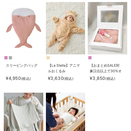
スリーピングバッグ
【La Stella】アニマ
【おまとめSALE対
ルおくるみ
象|2点以上で30%オ
フ】La Stella（ラ ス
¥4,950
¥3,630
¥3,850
(税込)
(税込)
(税込)
テラ）ブランケット＆
ラトル 2点ボックス
ギフトセット