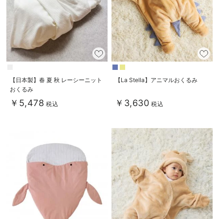
デロンギ
入院準備の持ち物チェック
【日本製】春 夏 秋 レーシーニット
【La Stella】アニマルおくるみ
おくるみ
￥5,478
￥3,630
税込
税込