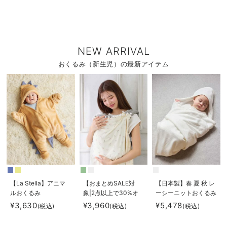
NEW ARRIVAL
おくるみ（新生児）の最新アイテム
【La Stella】アニマ
【おまとめSALE対
【日本製】春 夏 秋 レ
ルおくるみ
象|2点以上で30%オ
ーシーニットおくるみ
フ】moc mof ひやと
¥3,630
¥3,960
¥5,478
(税込)
(税込)
(税込)
ろ3WAYブランケット