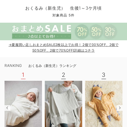
コンビ肌着・新生児/ベビー肌着
ベビー ワンピース
ベビー袴
ベビー ブランケット・タオルケット
子育て便利家電
抱っこ紐
夏のお役立ちベビーウェア
【アウトレット】トップス・授乳トップス
透け防止
再入荷｜アウター
トップス
【37周年祭セール】4
【〜10℃】3月中旬
涼しくて可愛い「ワン
デニム
きれいめトップス派
マタニティインナー
【オフィスカジュアル
パンツタイプ
【フォーマル】ボトム
【ベビー】半袖
2WAYオール
Aライン ・フレアワ
〜5,000円（税込）
綿混素材
赤ちゃんへ使うもの
【冬のあったか特集】
おくるみ（新生児） 生後1～3ケ月頃
ツーウェイオール・2WAYオール（新生児）
ベビー パンツ
おくるみ（新生児）
プレイマット・ベビー マット
ベビーケープ
シンカーパイル特集
【アウトレット】ボトムス
見えてもカワイイ
パンツ
レギンス
きれいめスカート派
ベビー
【フォーマル】トップ
【ベビー】グッズ
コンビ肌着
Iライン ・タイトシ
〜10,000円（税込）
腹巻・ひざ上パンツ
産後に使うグッズ
【冬のあったか特集】
対象商品 5件
ベビー ブルマ
ベビー 雑貨 小物
ベビーの動物なりきり特集
【アウトレット】パジャマ
コットン素材
スカート
オフィス
きれいめ美脚パンツ派
短肌着
快適ウェア10%OFF
ジャンパースカート/
10,001円（税込）〜
保温&リカバリー
【冬のあったか特集】
ベビー スカート
ベビー安全グッズ
ベビー 夏のお役立ちグッズ特集
【アウトレット】インナー
冷房対策
パジャマ
ツィード派
セット
ワーク・オフィス
女の子におススメのギ
レギンス・タイツ
→夏服買い足しおまとめSALE2枚以上でお得！ 2個で30%OFF、2個で
ベビートップス
ベビーおもちゃ
【素材別】ベビーロンパース特集
【アウトレット】ベビー
接触冷感素材
インナー
MAX55%OFF ブラッ
王道シンプル派
カジュアル
男の子におススメのギ
カップ付きインナー
50%OFF、2個で70%OFF!詳細はコチラ
ベビー アウター
メモリアルグッズ
袴ロンパース特集
Tシャツブラ
雑貨
セットアップ派
フォーマル / オケー
定番ギフト
あったか度◎
RANKING
おくるみ（新生児）ランキング
ベビー セットアップ
授乳・調乳・お食事
ブラトップ
ベビー
あったかアイテム｜ベ
もらって嬉しいギフト
裏起毛素材
1
2
3
スタイ・よだれかけ（新生児・ベビー）
哺乳瓶
親子セット
かわいくておもしろい
ベビー帽子（新生児・乳児）
赤ちゃん 洗剤・洗濯用品・お掃除
快適機能ウェア特集 トップス
何枚あっても嬉しいア
新生児スリーパー・ベビーパジャマ
赤ちゃん お風呂・ベビースキンケア
快適機能ウェア特集 ボトムス
長く使えるアイテム
おむつ関連グッズ
快適機能ウェア特集 パジャマ
ベビーシューズ・ファーストシューズ・ベビー靴下
お部屋映えアイテム