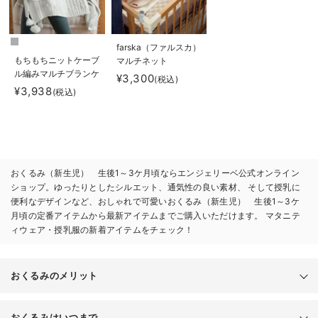
farska（ファルスカ）
もちもちニットケーブ
マルチネット
ル編みマルチブランケ
¥3,300
(税込)
ット マタニティ・ベ
¥3,938
(税込)
ビー・出産準備
おくるみ（新生児） 生後1～3ケ月頃ならエンジェリーベ公式オンライン
ショップ。ゆったりとしたシルエット、通気性の良い素材、 そして授乳に
便利なデザインなど、おしゃれで可愛いおくるみ（新生児） 生後1～3ケ
月頃の定番アイテムから最新アイテムまでご購入いただけます。 マタニテ
ィウェア・授乳服の新着アイテムをチェック！
おくるみのメリット
赤ちゃん
おくるみはいつまで