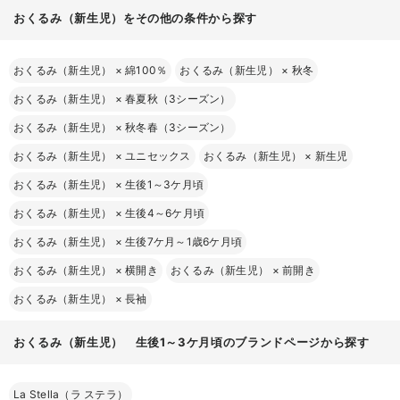
おくるみ（新生児）をその他の条件から探す
2～3枚あると便利
一枚布タイプ
固定タイプ
フ
ード・手足カバー付き
おくるみ（新生児）
×
綿100％
おくるみ（新生児）
×
秋冬
おくるみ（新生児）
×
春夏秋（3シーズン）
おくるみ（新生児）
×
秋冬春（3シーズン）
形状
特徴
おすすめの使い方
おくるみ（新生児）
×
ユニセックス
おくるみ（新生児）
×
新生児
卒業後もブランケ
一枚布タイプ
使い道が広い
ットなどに使える
おくるみ（新生児）
×
生後1～3ケ月頃
おくるみ（新生児）
×
生後4～6ケ月頃
やわらかい体
新生児期に安心し
固定タイプ
にも巻きやす
おくるみ（新生児）
×
生後7ケ月～1歳6ケ月頃
て使える
い
おくるみ（新生児）
×
横開き
おくるみ（新生児）
×
前開き
デザイン性が
お出かけや記念撮
フード・手足カバー付き
おくるみ（新生児）
×
長袖
高い
影に
おくるみ（新生児） 生後1～3ケ月頃のブランドページから探す
身長に合わせて買い替えると安心
La Stella（ラ ステラ）