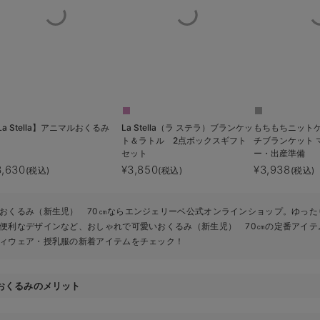
La Stella】アニマルおくるみ
La Stella（ラ ステラ）ブランケッ
もちもちニット
ト＆ラトル 2点ボックスギフト
チブランケット 
セット
ー・出産準備
3,630
¥3,850
¥3,938
(税込)
(税込)
(税込)
おくるみ（新生児） 70㎝ならエンジェリーベ公式オンラインショップ。ゆった
便利なデザインなど、おしゃれで可愛いおくるみ（新生児） 70㎝の定番アイテ
ィウェア・授乳服の新着アイテムをチェック！
おくるみのメリット
赤ちゃんをやさ