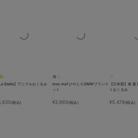
La Stella】アニマルおくるみ
moc mof ひやとろ3WAYブランケ
【日本製】春 夏
ット
トおくるみ
3,630
¥3,960
¥5,478
(税込)
(税込)
(税込)