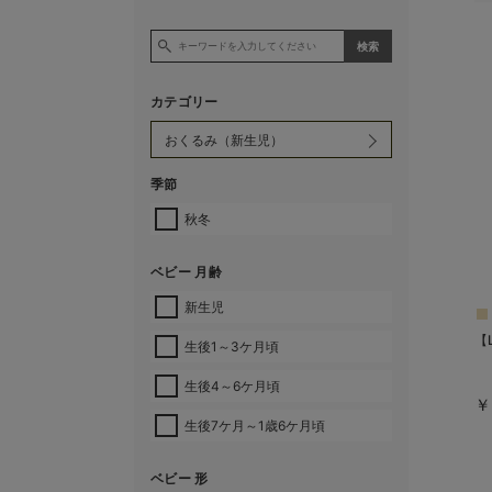
カテゴリー
季節
秋冬
ベビー 月齢
新生児
【
生後1～3ケ月頃
生後4～6ケ月頃
￥
生後7ケ月～1歳6ケ月頃
ベビー 形