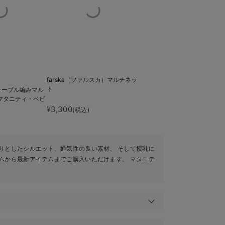
farska（ファルスカ）マルチネッ
ト
ケーブル編みマル
マタニティ・ベビ
¥3,300
(税込)
りとしたシルエット、通気性の良い素材、 そして授乳に
ムから最新アイテムまでご購入いただけます。 マタニテ
しく包む大判の布