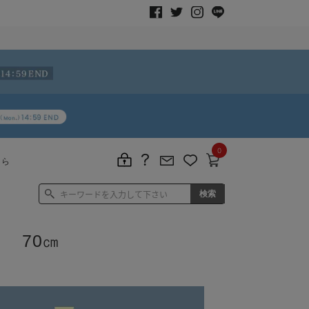
0
ちら
 70㎝