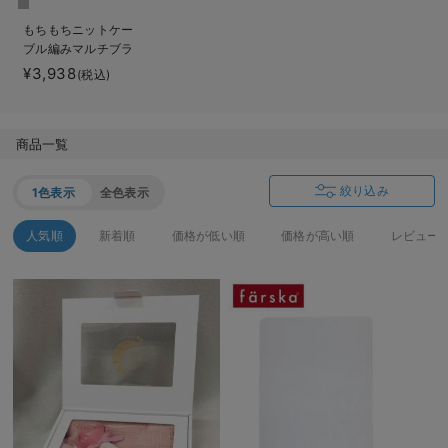
ベビー リュック
erbaviva（エルバビーバ）
もちもちニットケー
ブル編みマルチブラ
ベビー 小物
安心の日本製。先輩ママが買ってよかった！本当に必要な出産準備品
ンケット マタニテ
¥3,938
(税込)
ィ・ベビー・出産準
ハレの日に着るANGELIEBEのセレモニー
備
買って正解！高評価レビューアイテム
商品一覧
冬に可愛いニットがお得！
絞り込み
1色表示
全色表示
親子コーデ｜ママとベビーにおすすめ！
人気順
新着順
価格が低い順
価格が高い順
レビュー
便利な育児家電
Gift Selection 出産祝い
ロンパースはいつからいつまで使う？選ぶポイントも解説！
保育園・入園準備特集
ファルスカ