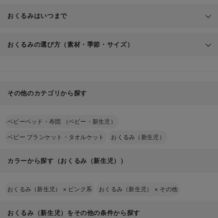
赤ちゃん
おくるみはいつまで
をやさしく包む大判の布
おくるみの選び方（素材・季節・サイズ）
赤ち
モスリン
ガーゼ
ゃんにとっても、くるまれる感覚はお腹にいたときのように安心できます
その他のカテゴリから探す
フリース素材
ベビーベッド・布団 （ベビー・新生児）
素材
おすすめの季節
特徴
おくるみ
ベビー ブランケット・タオルケット
おくるみ（新生児）
保温性と通気性があり、オール
でしっかり包んであげると、赤ちゃんが安心して眠れます
モスリン
一年中
シーズン使える
カラーから探す（おくるみ（新生児））
梅雨〜夏（厚手な
通気性がよく、汗をかきやすい
ガーゼ
ら春秋も）
時期にぴったり
おくるみ（新生児）
×
ピンク系
おくるみ（新生児）
×
その他
暖かく、寒い時期のお出かけに
フリース
冬の外出時
おすすめ
おくるみ（新生児）をその他の条件から探す