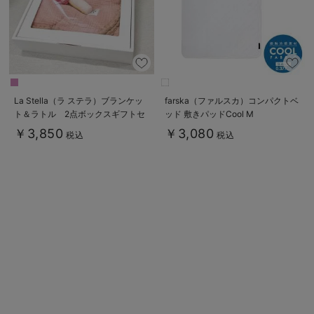
デロンギ
入院準備の持ち物チェック
La Stella（ラ ステラ）ブランケッ
farska（ファルスカ）コンパクトベ
ト＆ラトル 2点ボックスギフトセ
ッド 敷きパッドCool M
ット
￥3,850
￥3,080
税込
税込