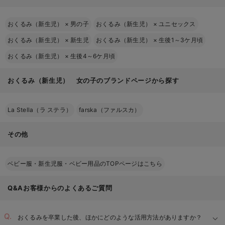
おくるみ（新生児）
×
男の子
おくるみ（新生児）
×
ユニセックス
2～3枚あると便利
一枚布タイプ
おくるみ（新生児）
×
新生児
おくるみ（新生児）
×
生後1～3ケ月頃
固定タイプ
フ
ード・手足カバー付き
おくるみ（新生児）
×
生後4～6ケ月頃
おくるみ（新生児） 女の子のブランドページから探す
形状
特徴
おすすめの使い方
La Stella（ラ ステラ）
farska（ファルスカ）
卒業後もブランケ
一枚布タイプ
使い道が広い
ットなどに使える
その他
やわらかい体
新生児期に安心し
固定タイプ
にも巻きやす
て使える
い
ベビー服・新生児服・ベビー用品のTOPページはこちら
デザイン性が
お出かけや記念撮
フード・手足カバー付き
Q&Aお客様からのよくあるご質問
高い
影に
おくるみを卒業した後、ほかにどのような活用方法がありますか？