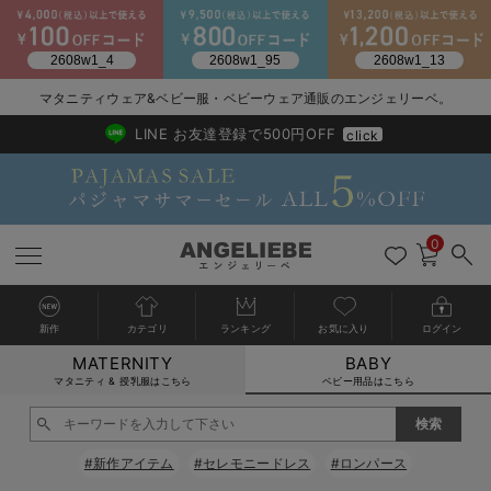
2026/NewArrival
送料495円(一部地域を除く) 7,700円以上で送料無料
マタニティウェア&ベビー服・ベビーウェア通販のエンジェリーベ。
LINE お友達登録で500円OFF
click
0
新作
カテゴリ
ランキング
お気に入り
ログイン
MATERNITY
BABY
戻る
戻る
戻る
戻る
戻る
戻る
戻る
戻る
戻る
戻る
戻る
戻る
戻る
戻る
戻る
戻る
戻る
戻る
戻る
戻る
戻る
戻る
戻る
戻る
戻る
戻る
戻る
戻る
戻る
戻る
戻る
カートに入れる
マタニティ & 授乳服はこちら
ベビー用品はこちら
新生児服全て
ベビー服全て
シーズンアイテム全て
ベビー・新生児 寝具全て
ベビー 雑貨全て
お出かけグッズ全て
ベビー｜季節の特集全て
アウトレット全て
特集全て
再入荷全て
送料無料アイテム全て
ブラキャミ おまとめ
【37周年祭セール】
気温差別オススメアイ
マタニティウェア お
こだわりの履き心地！
出産準備応援割全て
春のマタニティワンピ
Gift Selection 
冬の冷え対策インナー
入院準備の持ち物チェ
冬のあったか特集全て
閉じる
出産準備
ロンパース・カバーオール
甚平・浴衣
ベビーベッド・布団 （ベビー・新生児）
ベビーカー
猛暑からベビーを守るひんやりグッズ
【アウトレット】ワンピース
抗菌防臭加工
再入荷｜インナー
ベビーチェア（ハイローチェア）・ベビーラック
ワンピース
【37周年祭セール】2
【15℃】3月下旬～
動きやすく着回しでき
強撚スムース(コスパ
【おまとめ割】パジャ
カジュアル
ジャケット派
マタニティパジャマ
【オフィスカジュアル
レギンスタイプ
【フォーマル】ワンピ
【ベビー】長袖
ハンカチ
快適ウェア10%OFF
セットアップ・ レイ
〜3,000円（税込）
薄くてあったか
入院してすぐ使うグッ
【冬のあったか特集】
#新作アイテム
#セレモニードレス
#ロンパース