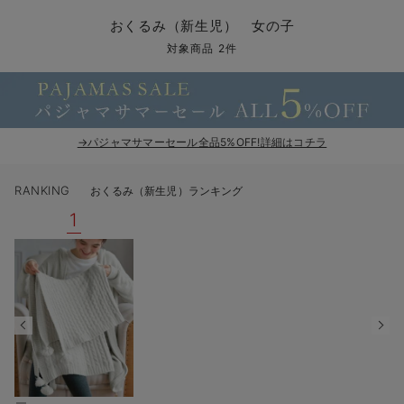
コンビ肌着・新生児/ベビー肌着
ベビー ワンピース
ベビー袴
ベビー ブランケット・タオルケット
子育て便利家電
抱っこ紐
夏のお役立ちベビーウェア
【アウトレット】トップス・授乳トップス
透け防止
再入荷｜アウター
トップス
【37周年祭セール】4
【〜10℃】3月中旬
涼しくて可愛い「ワン
デニム
きれいめトップス派
マタニティインナー
【オフィスカジュアル
パンツタイプ
【フォーマル】ボトム
【ベビー】半袖
2WAYオール
Aライン ・フレアワ
〜5,000円（税込）
綿混素材
赤ちゃんへ使うもの
【冬のあったか特集】
おくるみ（新生児） 女の子
ツーウェイオール・2WAYオール（新生児）
ベビー パンツ
おくるみ（新生児）
プレイマット・ベビー マット
ベビーケープ
シンカーパイル特集
【アウトレット】ボトムス
見えてもカワイイ
パンツ
レギンス
きれいめスカート派
ベビー
【フォーマル】トップ
【ベビー】グッズ
コンビ肌着
Iライン ・タイトシ
〜10,000円（税込）
腹巻・ひざ上パンツ
産後に使うグッズ
【冬のあったか特集】
対象商品 2件
ベビー ブルマ
ベビー 雑貨 小物
ベビーの動物なりきり特集
【アウトレット】パジャマ
コットン素材
スカート
オフィス
きれいめ美脚パンツ派
短肌着
快適ウェア10%OFF
ジャンパースカート/
10,001円（税込）〜
保温&リカバリー
【冬のあったか特集】
ベビー スカート
ベビー安全グッズ
ベビー 夏のお役立ちグッズ特集
【アウトレット】インナー
冷房対策
パジャマ
ツィード派
セット
ワーク・オフィス
女の子におススメのギ
レギンス・タイツ
→パジャマサマーセール全品5%OFF!詳細はコチラ
ベビートップス
ベビーおもちゃ
【素材別】ベビーロンパース特集
【アウトレット】ベビー
接触冷感素材
インナー
MAX55%OFF ブラッ
王道シンプル派
カジュアル
男の子におススメのギ
カップ付きインナー
RANKING
おくるみ（新生児）ランキング
ベビー アウター
メモリアルグッズ
袴ロンパース特集
Tシャツブラ
雑貨
セットアップ派
フォーマル / オケー
定番ギフト
あったか度◎
1
ベビー セットアップ
授乳・調乳・お食事
ブラトップ
ベビー
あったかアイテム｜ベ
もらって嬉しいギフト
裏起毛素材
スタイ・よだれかけ（新生児・ベビー）
哺乳瓶
親子セット
かわいくておもしろい
ベビー帽子（新生児・乳児）
赤ちゃん 洗剤・洗濯用品・お掃除
快適機能ウェア特集 トップス
何枚あっても嬉しいア
新生児スリーパー・ベビーパジャマ
赤ちゃん お風呂・ベビースキンケア
快適機能ウェア特集 ボトムス
長く使えるアイテム
おむつ関連グッズ
快適機能ウェア特集 パジャマ
ベビーシューズ・ファーストシューズ・ベビー靴下
お部屋映えアイテム