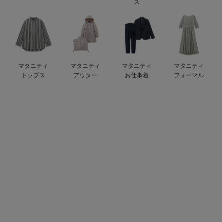
ス
ベビー リュック
erbaviva（エルバビーバ）
ベビー 小物
安心の日本製。先輩ママが買ってよかった！本当に必要な出産準備品
ハレの日に着るANGELIEBEのセレモニー
マタニティ
マタニティ
マタニティ
マタニティ
買って正解！高評価レビューアイテム
トップス
アウター
お仕事着
フォーマル
冬に可愛いニットがお得！
親子コーデ｜ママとベビーにおすすめ！
便利な育児家電
Gift Selection 出産祝い
ロンパースはいつからいつまで使う？選ぶポイントも解説！
保育園・入園準備特集
ファルスカ