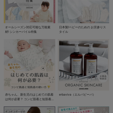
オールシーズン対応可能な万能素
日本製!ベビーのための お宮参りス
材! シンカーパイル特集
タイル
赤ちゃん、新生児のはじめての肌着
erbaviva（エルバビーバ）
は何が必要？ コンビ肌着と短肌着
の使い方