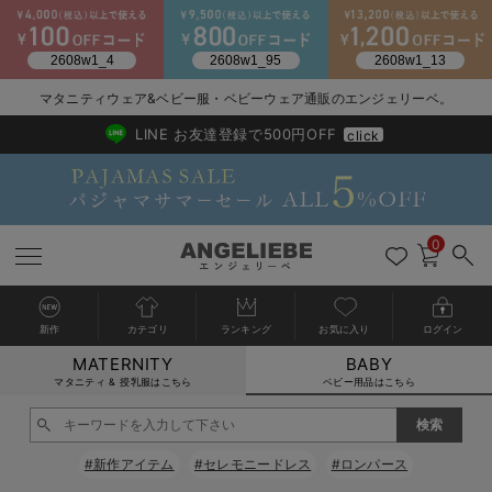
2026/NewArrival
送料495円(一部地域を除く) 7,700円以上で送料無料
マタニティウェア&ベビー服・ベビーウェア通販のエンジェリーベ。
LINE お友達登録で500円OFF
click
0
新作
カテゴリ
ランキング
お気に入り
ログイン
MATERNITY
BABY
戻る
戻る
戻る
戻る
戻る
戻る
戻る
戻る
戻る
戻る
戻る
戻る
戻る
戻る
戻る
戻る
戻る
戻る
戻る
戻る
戻る
戻る
戻る
戻る
戻る
戻る
戻る
戻る
戻る
戻る
戻る
カートに入れる
マタニティ & 授乳服はこちら
ベビー用品はこちら
新生児服全て
ベビー服全て
シーズンアイテム全て
ベビー・新生児 寝具全て
ベビー 雑貨全て
お出かけグッズ全て
ベビー｜季節の特集全て
アウトレット全て
特集全て
再入荷全て
送料無料アイテム全て
ブラキャミ おまとめ
【37周年祭セール】
気温差別オススメアイ
マタニティウェア お
こだわりの履き心地！
出産準備応援割全て
春のマタニティワンピ
Gift Selection 
冬の冷え対策インナー
入院準備の持ち物チェ
冬のあったか特集全て
閉じる
出産準備
ロンパース・カバーオール
甚平・浴衣
ベビーベッド・布団 （ベビー・新生児）
ベビーカー
猛暑からベビーを守るひんやりグッズ
【アウトレット】ワンピース
抗菌防臭加工
再入荷｜インナー
ベビーチェア（ハイローチェア）・ベビーラック
ワンピース
【37周年祭セール】2
【15℃】3月下旬～
動きやすく着回しでき
強撚スムース(コスパ
【おまとめ割】パジャ
カジュアル
ジャケット派
マタニティパジャマ
【オフィスカジュアル
レギンスタイプ
【フォーマル】ワンピ
【ベビー】長袖
ハンカチ
快適ウェア10%OFF
セットアップ・ レイ
〜3,000円（税込）
薄くてあったか
入院してすぐ使うグッ
【冬のあったか特集】
#新作アイテム
#セレモニードレス
#ロンパース