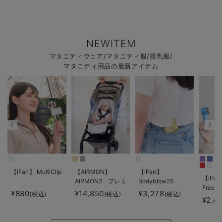
NEWITEM
マタニティウェア/マタニティ服/授乳服/
マタニティ用品の最新アイテム
【iFan】 MultiClip
【AIRMON】
【iFan】
【iFan
AIRMON2 プレミ
Bodyblow2S
Freeze
アム
¥880
¥14,850
¥3,278
(税込)
(税込)
(税込)
¥2,4