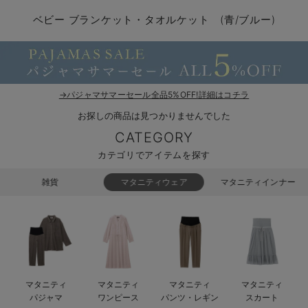
コンビ肌着・新生児/ベビー肌着
ベビー ワンピース
ベビー袴
ベビー ブランケット・タオルケット
子育て便利家電
抱っこ紐
夏のお役立ちベビーウェア
【アウトレット】トップス・授乳トップス
透け防止
再入荷｜アウター
トップス
【37周年祭セール】4
【〜10℃】3月中旬
涼しくて可愛い「ワン
デニム
きれいめトップス派
マタニティインナー
【オフィスカジュアル
パンツタイプ
【フォーマル】ボトム
【ベビー】半袖
2WAYオール
Aライン ・フレアワ
〜5,000円（税込）
綿混素材
赤ちゃんへ使うもの
【冬のあったか特集】
ベビー ブランケット・タオルケット (青/ブルー)
ツーウェイオール・2WAYオール（新生児）
ベビー パンツ
おくるみ（新生児）
プレイマット・ベビー マット
ベビーケープ
シンカーパイル特集
【アウトレット】ボトムス
見えてもカワイイ
パンツ
レギンス
きれいめスカート派
ベビー
【フォーマル】トップ
【ベビー】グッズ
コンビ肌着
Iライン ・タイトシ
〜10,000円（税込）
腹巻・ひざ上パンツ
産後に使うグッズ
【冬のあったか特集】
ベビー ブルマ
ベビー 雑貨 小物
ベビーの動物なりきり特集
【アウトレット】パジャマ
コットン素材
スカート
オフィス
きれいめ美脚パンツ派
短肌着
快適ウェア10%OFF
ジャンパースカート/
10,001円（税込）〜
保温&リカバリー
【冬のあったか特集】
ベビー スカート
ベビー安全グッズ
ベビー 夏のお役立ちグッズ特集
【アウトレット】インナー
冷房対策
パジャマ
ツィード派
セット
ワーク・オフィス
女の子におススメのギ
レギンス・タイツ
→パジャマサマーセール全品5%OFF!詳細はコチラ
お探しの商品は見つかりませんでした
ベビートップス
ベビーおもちゃ
【素材別】ベビーロンパース特集
【アウトレット】ベビー
接触冷感素材
インナー
MAX55%OFF ブラッ
王道シンプル派
カジュアル
男の子におススメのギ
カップ付きインナー
CATEGORY
ベビー アウター
メモリアルグッズ
袴ロンパース特集
Tシャツブラ
雑貨
セットアップ派
フォーマル / オケー
定番ギフト
あったか度◎
カテゴリでアイテムを探す
ベビー セットアップ
授乳・調乳・お食事
ブラトップ
ベビー
あったかアイテム｜ベ
もらって嬉しいギフト
裏起毛素材
雑貨
マタニティウェア
マタニティインナー
スタイ・よだれかけ（新生児・ベビー）
哺乳瓶
親子セット
かわいくておもしろい
ベビー帽子（新生児・乳児）
赤ちゃん 洗剤・洗濯用品・お掃除
快適機能ウェア特集 トップス
何枚あっても嬉しいア
新生児スリーパー・ベビーパジャマ
赤ちゃん お風呂・ベビースキンケア
快適機能ウェア特集 ボトムス
長く使えるアイテム
マタニティ
マタニティ
マタニティ
マタニティ
おむつ関連グッズ
快適機能ウェア特集 パジャマ
ベビーシューズ・ファーストシューズ・ベビー靴下
お部屋映えアイテム
パジャマ
ワンピース
パンツ・レギン
スカート