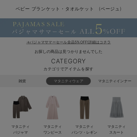
コンビ肌着・新生児/ベビー肌着
ベビー ワンピース
ベビー袴
ベビー ブランケット・タオルケット
子育て便利家電
抱っこ紐
夏のお役立ちベビーウェア
【アウトレット】トップス・授乳トップス
透け防止
再入荷｜アウター
トップス
【37周年祭セール】4
【〜10℃】3月中旬
涼しくて可愛い「ワン
デニム
きれいめトップス派
マタニティインナー
【オフィスカジュアル
パンツタイプ
【フォーマル】ボトム
【ベビー】半袖
2WAYオール
Aライン ・フレアワ
〜5,000円（税込）
綿混素材
赤ちゃんへ使うもの
【冬のあったか特集】
ベビー ブランケット・タオルケット (ベージュ)
ツーウェイオール・2WAYオール（新生児）
ベビー パンツ
おくるみ（新生児）
プレイマット・ベビー マット
ベビーケープ
シンカーパイル特集
【アウトレット】ボトムス
見えてもカワイイ
パンツ
レギンス
きれいめスカート派
ベビー
【フォーマル】トップ
【ベビー】グッズ
コンビ肌着
Iライン ・タイトシ
〜10,000円（税込）
腹巻・ひざ上パンツ
産後に使うグッズ
【冬のあったか特集】
ベビー ブルマ
ベビー 雑貨 小物
ベビーの動物なりきり特集
【アウトレット】パジャマ
コットン素材
スカート
オフィス
きれいめ美脚パンツ派
短肌着
快適ウェア10%OFF
ジャンパースカート/
10,001円（税込）〜
保温&リカバリー
【冬のあったか特集】
ベビー スカート
ベビー安全グッズ
ベビー 夏のお役立ちグッズ特集
【アウトレット】インナー
冷房対策
パジャマ
ツィード派
セット
ワーク・オフィス
女の子におススメのギ
レギンス・タイツ
→パジャマサマーセール全品5%OFF!詳細はコチラ
お探しの商品は見つかりませんでした
ベビートップス
ベビーおもちゃ
【素材別】ベビーロンパース特集
【アウトレット】ベビー
接触冷感素材
インナー
MAX55%OFF ブラッ
王道シンプル派
カジュアル
男の子におススメのギ
カップ付きインナー
CATEGORY
ベビー アウター
メモリアルグッズ
袴ロンパース特集
Tシャツブラ
雑貨
セットアップ派
フォーマル / オケー
定番ギフト
あったか度◎
カテゴリでアイテムを探す
ベビー セットアップ
授乳・調乳・お食事
ブラトップ
ベビー
あったかアイテム｜ベ
もらって嬉しいギフト
裏起毛素材
雑貨
マタニティウェア
マタニティインナー
スタイ・よだれかけ（新生児・ベビー）
哺乳瓶
親子セット
かわいくておもしろい
ベビー帽子（新生児・乳児）
赤ちゃん 洗剤・洗濯用品・お掃除
快適機能ウェア特集 トップス
何枚あっても嬉しいア
新生児スリーパー・ベビーパジャマ
赤ちゃん お風呂・ベビースキンケア
快適機能ウェア特集 ボトムス
長く使えるアイテム
マタニティ
マタニティ
マタニティ
マタニティ
おむつ関連グッズ
快適機能ウェア特集 パジャマ
ベビーシューズ・ファーストシューズ・ベビー靴下
お部屋映えアイテム
パジャマ
ワンピース
パンツ・レギン
スカート