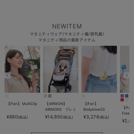
NEWITEM
マタニティウェア/マタニティ服/授乳服/
マタニティ用品の最新アイテム
【iFan】 MultiClip
【AIRMON】
【iFan】
【iFan
AIRMON2 プレミ
Bodyblow2S
Freeze
アム
¥880
¥14,850
¥3,278
(税込)
(税込)
(税込)
¥2,4