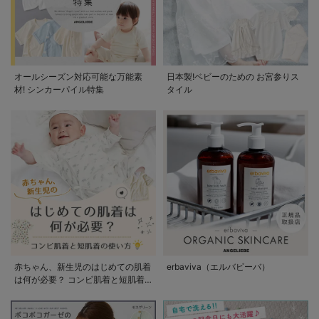
オールシーズン対応可能な万能素
日本製!ベビーのための お宮参りス
材! シンカーパイル特集
タイル
赤ちゃん、新生児のはじめての肌着
erbaviva（エルバビーバ）
は何が必要？ コンビ肌着と短肌着
の使い方