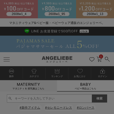
2026/NewArrival
送料495円(一部地域を除く) 7,700円以上で送料無料
マタニティウェア&ベビー服・ベビーウェア通販のエンジェリーベ。
LINE お友達登録で500円OFF
click
0
新作
カテゴリ
ランキング
お気に入り
ログイン
MATERNITY
BABY
戻る
戻る
戻る
戻る
戻る
戻る
戻る
戻る
戻る
戻る
戻る
戻る
戻る
戻る
戻る
戻る
戻る
戻る
戻る
戻る
戻る
戻る
戻る
戻る
戻る
戻る
戻る
戻る
戻る
戻る
戻る
カートに入れる
マタニティ & 授乳服はこちら
ベビー用品はこちら
新生児服全て
ベビー服全て
シーズンアイテム全て
ベビー・新生児 寝具全て
ベビー 雑貨全て
お出かけグッズ全て
ベビー｜季節の特集全て
アウトレット全て
特集全て
再入荷全て
送料無料アイテム全て
ブラキャミ おまとめ
【37周年祭セール】
気温差別オススメアイ
マタニティウェア お
こだわりの履き心地！
出産準備応援割全て
春のマタニティワンピ
Gift Selection 
冬の冷え対策インナー
入院準備の持ち物チェ
冬のあったか特集全て
閉じる
出産準備
ロンパース・カバーオール
甚平・浴衣
ベビーベッド・布団 （ベビー・新生児）
ベビーカー
猛暑からベビーを守るひんやりグッズ
【アウトレット】ワンピース
抗菌防臭加工
再入荷｜インナー
ベビーチェア（ハイローチェア）・ベビーラック
ワンピース
【37周年祭セール】2
【15℃】3月下旬～
動きやすく着回しでき
強撚スムース(コスパ
【おまとめ割】パジャ
カジュアル
ジャケット派
マタニティパジャマ
【オフィスカジュアル
レギンスタイプ
【フォーマル】ワンピ
【ベビー】長袖
ハンカチ
快適ウェア10%OFF
セットアップ・ レイ
〜3,000円（税込）
薄くてあったか
入院してすぐ使うグッ
【冬のあったか特集】
#新作アイテム
#セレモニードレス
#ロンパース