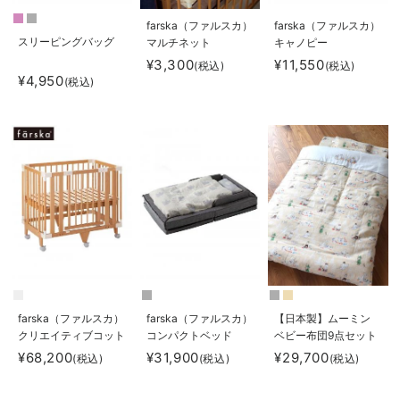
farska（ファルスカ）
farska（ファルスカ）
スリーピングバッグ
マルチネット
キャノピー
¥3,300
¥11,550
(税込)
(税込)
¥4,950
(税込)
farska（ファルスカ）
farska（ファルスカ）
【日本製】ムーミン
クリエイティブコット
コンパクトベッド
ベビー布団9点セット
Free
¥68,200
¥31,900
¥29,700
(税込)
(税込)
(税込)