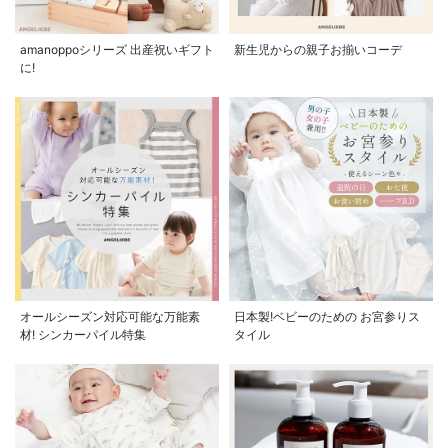
amanoppoシリーズ 出産祝いギフト
新生児からの親子お揃いコーデ
に!
オールシーズン対応可能な万能素
日本製!ベビーのための お宮参りス
材! シンカーパイル特集
タイル