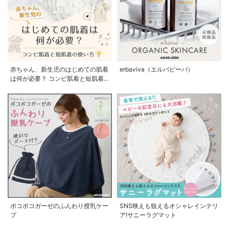
赤ちゃん、新生児のはじめての肌着
erbaviva（エルバビーバ）
は何が必要？ コンビ肌着と短肌着
の使い方
ポコポコガーゼのふんわり授乳ケー
SNS映えも狙えるオシャレインテリ
プ
ア!サニーラグマット