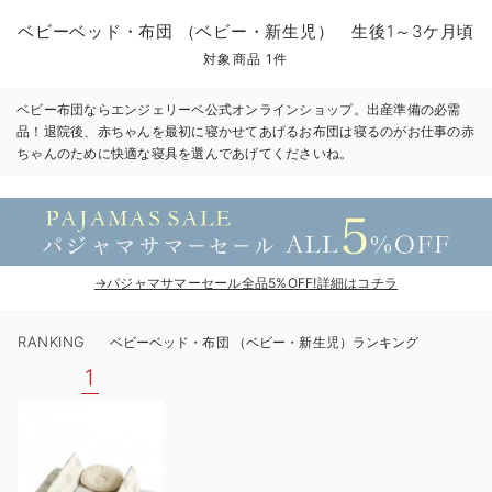
コンビ肌着・新生児/ベビー肌着
ベビー ワンピース
ベビー袴
ベビー ブランケット・タオルケット
子育て便利家電
抱っこ紐
夏のお役立ちベビーウェア
【アウトレット】トップス・授乳トップス
透け防止
再入荷｜アウター
トップス
【37周年祭セール】4
【〜10℃】3月中旬
涼しくて可愛い「ワン
デニム
きれいめトップス派
マタニティインナー
【オフィスカジュアル
パンツタイプ
【フォーマル】ボトム
【ベビー】半袖
2WAYオール
Aライン ・フレアワ
〜5,000円（税込）
綿混素材
赤ちゃんへ使うもの
【冬のあったか特集】
ベビーベッド・布団 （ベビー・新生児） 生後1～3ケ月頃
ツーウェイオール・2WAYオール（新生児）
ベビー パンツ
おくるみ（新生児）
プレイマット・ベビー マット
ベビーケープ
シンカーパイル特集
【アウトレット】ボトムス
見えてもカワイイ
パンツ
レギンス
きれいめスカート派
ベビー
【フォーマル】トップ
【ベビー】グッズ
コンビ肌着
Iライン ・タイトシ
〜10,000円（税込）
腹巻・ひざ上パンツ
産後に使うグッズ
【冬のあったか特集】
対象商品 1件
ベビー ブルマ
ベビー 雑貨 小物
ベビーの動物なりきり特集
【アウトレット】パジャマ
コットン素材
スカート
オフィス
きれいめ美脚パンツ派
短肌着
快適ウェア10%OFF
ジャンパースカート/
10,001円（税込）〜
保温&リカバリー
【冬のあったか特集】
ベビー布団ならエンジェリーベ公式オンラインショップ。出産準備の必需
品！退院後、赤ちゃんを最初に寝かせてあげるお布団は寝るのがお仕事の赤
ベビー スカート
ベビー安全グッズ
ベビー 夏のお役立ちグッズ特集
【アウトレット】インナー
冷房対策
パジャマ
ツィード派
セット
ワーク・オフィス
女の子におススメのギ
レギンス・タイツ
ちゃんのために快適な寝具を選んであげてくださいね。
ベビートップス
ベビーおもちゃ
【素材別】ベビーロンパース特集
【アウトレット】ベビー
接触冷感素材
インナー
MAX55%OFF ブラッ
王道シンプル派
カジュアル
男の子におススメのギ
カップ付きインナー
ベビー アウター
メモリアルグッズ
袴ロンパース特集
Tシャツブラ
雑貨
セットアップ派
フォーマル / オケー
定番ギフト
あったか度◎
→パジャマサマーセール全品5%OFF!詳細はコチラ
ベビー セットアップ
授乳・調乳・お食事
ブラトップ
ベビー
あったかアイテム｜ベ
もらって嬉しいギフト
裏起毛素材
スタイ・よだれかけ（新生児・ベビー）
哺乳瓶
親子セット
かわいくておもしろい
RANKING
ベビーベッド・布団 （ベビー・新生児）ランキング
1
ベビー帽子（新生児・乳児）
赤ちゃん 洗剤・洗濯用品・お掃除
快適機能ウェア特集 トップス
何枚あっても嬉しいア
新生児スリーパー・ベビーパジャマ
赤ちゃん お風呂・ベビースキンケア
快適機能ウェア特集 ボトムス
長く使えるアイテム
おむつ関連グッズ
快適機能ウェア特集 パジャマ
ベビーシューズ・ファーストシューズ・ベビー靴下
お部屋映えアイテム