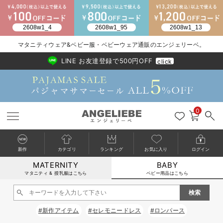
2026/NewArrival
送料495円(一部地域を除く) 7,700円以上で送料無料
マタニティウェア&ベビー服・ベビーウェア通販のエンジェリーベ。
LINE お友達登録で500円OFF
click
0
新作
カテゴリ
ランキング
お気に入り
ログイン
MATERNITY
BABY
戻る
戻る
戻る
戻る
戻る
戻る
戻る
戻る
戻る
戻る
戻る
戻る
戻る
戻る
戻る
戻る
戻る
戻る
戻る
戻る
戻る
戻る
戻る
戻る
戻る
戻る
戻る
戻る
戻る
戻る
戻る
カートに入れる
マタニティ & 授乳服はこちら
ベビー用品はこちら
新生児服全て
ベビー服全て
シーズンアイテム全て
ベビー・新生児 寝具全て
ベビー 雑貨全て
お出かけグッズ全て
ベビー｜季節の特集全て
アウトレット全て
特集全て
再入荷全て
送料無料アイテム全て
ブラキャミ おまとめ
【37周年祭セール】
気温差別オススメアイ
マタニティウェア お
こだわりの履き心地！
出産準備応援割全て
春のマタニティワンピ
Gift Selection 
冬の冷え対策インナー
入院準備の持ち物チェ
冬のあったか特集全て
閉じる
出産準備
ロンパース・カバーオール
甚平・浴衣
ベビーベッド・布団 （ベビー・新生児）
ベビーカー
猛暑からベビーを守るひんやりグッズ
【アウトレット】ワンピース
抗菌防臭加工
再入荷｜インナー
ベビーチェア（ハイローチェア）・ベビーラック
ワンピース
【37周年祭セール】2
【15℃】3月下旬～
動きやすく着回しでき
強撚スムース(コスパ
【おまとめ割】パジャ
カジュアル
ジャケット派
マタニティパジャマ
【オフィスカジュアル
レギンスタイプ
【フォーマル】ワンピ
【ベビー】長袖
ハンカチ
快適ウェア10%OFF
セットアップ・ レイ
〜3,000円（税込）
薄くてあったか
入院してすぐ使うグッ
【冬のあったか特集】
#新作アイテム
#セレモニードレス
#ロンパース