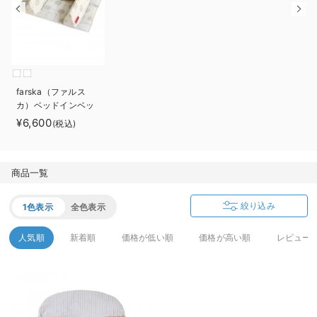
ベビー リュック
erbaviva（エルバビーバ）
ベビー 小物
安心の日本製。先輩ママが買ってよかった！本当に必要な出産準備品
ハレの日に着るANGELIEBEのセレモニー
farska（ファルス
買って正解！高評価レビューアイテム
カ）ベッドインベッ
ド エイド
¥6,600
(税込)
冬に可愛いニットがお得！
親子コーデ｜ママとベビーにおすすめ！
商品一覧
便利な育児家電
絞り込み
1色表示
全色表示
Gift Selection 出産祝い
人気順
新着順
価格が低い順
価格が高い順
レビュー
ロンパースはいつからいつまで使う？選ぶポイントも解説！
保育園・入園準備特集
ファルスカ