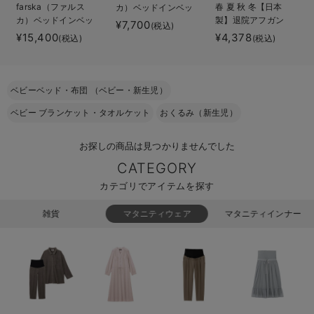
farska（ファルス
春 夏 秋 冬【日本
カ）ベッドインベッ
ベビー リュック
erbaviva（エルバビーバ）
カ）ベッドインベッ
製】退院アフガン
ドエイドオーガニッ
¥7,700
(税込)
ド フレックス
ク
¥15,400
¥4,378
(税込)
(税込)
ベビー 小物
安心の日本製。先輩ママが買ってよかった！本当に必要な出産準備品
ハレの日に着るANGELIEBEのセレモニー
ベビーベッド・布団 （ベビー・新生児）
買って正解！高評価レビューアイテム
ベビー ブランケット・タオルケット
おくるみ（新生児）
冬に可愛いニットがお得！
お探しの商品は見つかりませんでした
親子コーデ｜ママとベビーにおすすめ！
CATEGORY
便利な育児家電
カテゴリでアイテムを探す
Gift Selection 出産祝い
雑貨
マタニティウェア
マタニティインナー
ロンパースはいつからいつまで使う？選ぶポイントも解説！
保育園・入園準備特集
ファルスカ