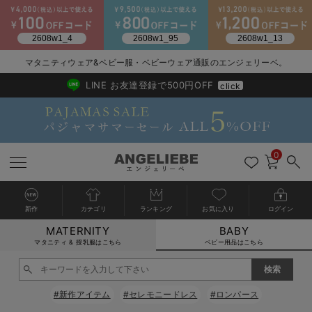
2026/NewArrival
送料495円(一部地域を除く) 7,700円以上で送料無料
マタニティウェア&ベビー服・ベビーウェア通販のエンジェリーベ。
LINE お友達登録で500円OFF
click
0
新作
カテゴリ
ランキング
お気に入り
ログイン
MATERNITY
BABY
戻る
戻る
戻る
戻る
戻る
戻る
戻る
戻る
戻る
戻る
戻る
戻る
戻る
戻る
戻る
戻る
戻る
戻る
戻る
戻る
戻る
戻る
戻る
戻る
戻る
戻る
戻る
戻る
戻る
戻る
戻る
カートに入れる
マタニティ & 授乳服はこちら
ベビー用品はこちら
新生児服全て
ベビー服全て
シーズンアイテム全て
ベビー・新生児 寝具全て
ベビー 雑貨全て
お出かけグッズ全て
ベビー｜季節の特集全て
アウトレット全て
特集全て
再入荷全て
送料無料アイテム全て
ブラキャミ おまとめ
【37周年祭セール】
気温差別オススメアイ
マタニティウェア お
こだわりの履き心地！
出産準備応援割全て
春のマタニティワンピ
Gift Selection 
冬の冷え対策インナー
入院準備の持ち物チェ
冬のあったか特集全て
閉じる
出産準備
ロンパース・カバーオール
甚平・浴衣
ベビーベッド・布団 （ベビー・新生児）
ベビーカー
猛暑からベビーを守るひんやりグッズ
【アウトレット】ワンピース
抗菌防臭加工
再入荷｜インナー
ベビーチェア（ハイローチェア）・ベビーラック
ワンピース
【37周年祭セール】2
【15℃】3月下旬～
動きやすく着回しでき
強撚スムース(コスパ
【おまとめ割】パジャ
カジュアル
ジャケット派
マタニティパジャマ
【オフィスカジュアル
レギンスタイプ
【フォーマル】ワンピ
【ベビー】長袖
ハンカチ
快適ウェア10%OFF
セットアップ・ レイ
〜3,000円（税込）
薄くてあったか
入院してすぐ使うグッ
【冬のあったか特集】
#新作アイテム
#セレモニードレス
#ロンパース