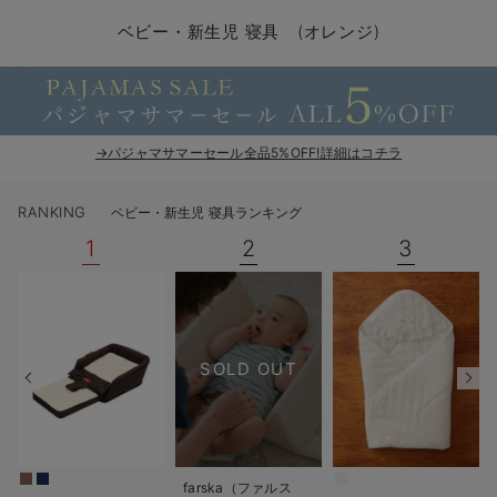
コンビ肌着・新生児/ベビー肌着
ベビー ワンピース
ベビー袴
ベビー ブランケット・タオルケット
子育て便利家電
抱っこ紐
夏のお役立ちベビーウェア
【アウトレット】トップス・授乳トップス
透け防止
再入荷｜アウター
トップス
【37周年祭セール】4
【〜10℃】3月中旬
涼しくて可愛い「ワン
デニム
きれいめトップス派
マタニティインナー
【オフィスカジュアル
パンツタイプ
【フォーマル】ボトム
【ベビー】半袖
2WAYオール
Aライン ・フレアワ
〜5,000円（税込）
綿混素材
赤ちゃんへ使うもの
【冬のあったか特集】
ベビー・新生児 寝具 (オレンジ)
ツーウェイオール・2WAYオール（新生児）
ベビー パンツ
おくるみ（新生児）
プレイマット・ベビー マット
ベビーケープ
シンカーパイル特集
【アウトレット】ボトムス
見えてもカワイイ
パンツ
レギンス
きれいめスカート派
ベビー
【フォーマル】トップ
【ベビー】グッズ
コンビ肌着
Iライン ・タイトシ
〜10,000円（税込）
腹巻・ひざ上パンツ
産後に使うグッズ
【冬のあったか特集】
ベビー ブルマ
ベビー 雑貨 小物
ベビーの動物なりきり特集
【アウトレット】パジャマ
コットン素材
スカート
オフィス
きれいめ美脚パンツ派
短肌着
快適ウェア10%OFF
ジャンパースカート/
10,001円（税込）〜
保温&リカバリー
【冬のあったか特集】
ベビー スカート
ベビー安全グッズ
ベビー 夏のお役立ちグッズ特集
【アウトレット】インナー
冷房対策
パジャマ
ツィード派
セット
ワーク・オフィス
女の子におススメのギ
レギンス・タイツ
→パジャマサマーセール全品5%OFF!詳細はコチラ
ベビートップス
ベビーおもちゃ
【素材別】ベビーロンパース特集
【アウトレット】ベビー
接触冷感素材
インナー
MAX55%OFF ブラッ
王道シンプル派
カジュアル
男の子におススメのギ
カップ付きインナー
RANKING
ベビー・新生児 寝具ランキング
ベビー アウター
メモリアルグッズ
袴ロンパース特集
Tシャツブラ
雑貨
セットアップ派
フォーマル / オケー
定番ギフト
あったか度◎
1
2
3
ベビー セットアップ
授乳・調乳・お食事
ブラトップ
ベビー
あったかアイテム｜ベ
もらって嬉しいギフト
裏起毛素材
スタイ・よだれかけ（新生児・ベビー）
哺乳瓶
親子セット
かわいくておもしろい
SOLD OUT
ベビー帽子（新生児・乳児）
赤ちゃん 洗剤・洗濯用品・お掃除
快適機能ウェア特集 トップス
何枚あっても嬉しいア
新生児スリーパー・ベビーパジャマ
赤ちゃん お風呂・ベビースキンケア
快適機能ウェア特集 ボトムス
長く使えるアイテム
おむつ関連グッズ
快適機能ウェア特集 パジャマ
ベビーシューズ・ファーストシューズ・ベビー靴下
お部屋映えアイテム
farska（ファルス