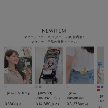
NEWITEM
マタニティウェア/マタニティ服/授乳服/
マタニティ用品の最新アイテム
【iFan】 MultiClip
【AIRMON】
【iFan】
【iFan
AIRMON2 プレミ
Bodyblow2S
Freeze
アム
¥880
¥14,850
¥3,278
(税込)
(税込)
(税込)
¥2,4