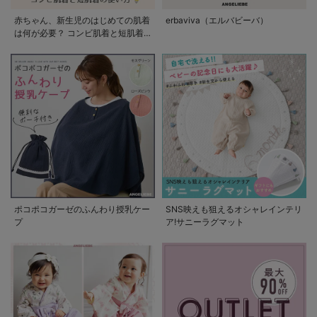
赤ちゃん、新生児のはじめての肌着
erbaviva（エルバビーバ）
は何が必要？ コンビ肌着と短肌着
の使い方
ポコポコガーゼのふんわり授乳ケー
SNS映えも狙えるオシャレインテリ
プ
ア!サニーラグマット