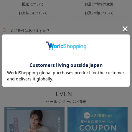
配送について
お届け情報の変更
お支払いについて
お買い物について
返品条件はありますか？
サイズを間違って注文した為、返品・交換したい
お気に入り商品を確認する
届いた商品に不具合があった為、交換・返品したい
ベビー用品TOP
ベビー全商品
ベビー・新生児 寝具
＞
＞
EVENT
セール / クーポン情報