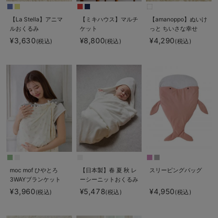
【La Stella】アニマ
【ミキハウス】マルチ
【amanoppo】ぬいけ
ルおくるみ
ケット
っと ちいさな幸せ
¥3,630
¥8,800
¥4,290
(税込)
(税込)
(税込)
moc mof ひやとろ
【日本製】春 夏 秋 レ
スリーピングバッグ
3WAYブランケット
ーシーニットおくるみ
¥3,960
¥5,478
¥4,950
(税込)
(税込)
(税込)