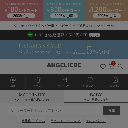
2026/NewArrival
送料495円(一部地域を除く) 7,700円以上で送料無料
マタニティウェア&ベビー服・ベビーウェア通販のエンジェリーベ。
LINE お友達登録で500円OFF
click
0
新作
カテゴリ
ランキング
お気に入り
ログイン
MATERNITY
BABY
戻る
戻る
戻る
戻る
戻る
戻る
戻る
戻る
戻る
戻る
戻る
戻る
戻る
戻る
戻る
戻る
戻る
戻る
戻る
戻る
戻る
戻る
戻る
戻る
戻る
戻る
戻る
戻る
戻る
戻る
戻る
カートに入れる
マタニティ & 授乳服はこちら
ベビー用品はこちら
新生児服全て
ベビー服全て
シーズンアイテム全て
ベビー・新生児 寝具全て
ベビー 雑貨全て
お出かけグッズ全て
ベビー｜季節の特集全て
アウトレット全て
特集全て
再入荷全て
送料無料アイテム全て
ブラキャミ おまとめ
【37周年祭セール】
気温差別オススメアイ
マタニティウェア お
こだわりの履き心地！
出産準備応援割全て
春のマタニティワンピ
Gift Selection 
冬の冷え対策インナー
入院準備の持ち物チェ
冬のあったか特集全て
閉じる
出産準備
ロンパース・カバーオール
甚平・浴衣
ベビーベッド・布団 （ベビー・新生児）
ベビーカー
猛暑からベビーを守るひんやりグッズ
【アウトレット】ワンピース
抗菌防臭加工
再入荷｜インナー
ベビーチェア（ハイローチェア）・ベビーラック
ワンピース
【37周年祭セール】2
【15℃】3月下旬～
動きやすく着回しでき
強撚スムース(コスパ
【おまとめ割】パジャ
カジュアル
ジャケット派
マタニティパジャマ
【オフィスカジュアル
レギンスタイプ
【フォーマル】ワンピ
【ベビー】長袖
ハンカチ
快適ウェア10%OFF
セットアップ・ レイ
〜3,000円（税込）
薄くてあったか
入院してすぐ使うグッ
【冬のあったか特集】
#新作アイテム
#セレモニードレス
#ロンパース