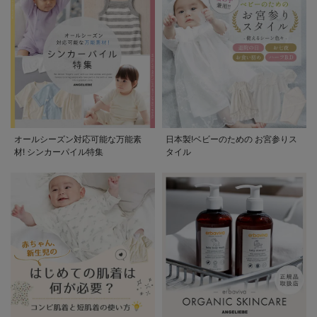
オールシーズン対応可能な万能素
日本製!ベビーのための お宮参りス
材! シンカーパイル特集
タイル