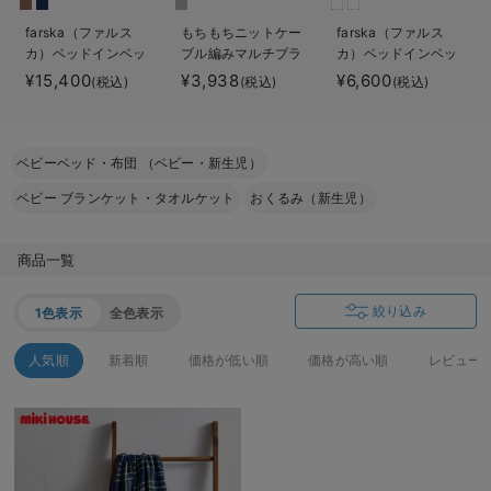
ベビー リュック
erbaviva（エルバビーバ）
farska（ファルス
もちもちニットケー
farska（ファルス
カ）ベッドインベッ
ブル編みマルチブラ
カ）ベッドインベッ
ベビー 小物
安心の日本製。先輩ママが買ってよかった！本当に必要な出産準備品
ド フレックス
ンケット マタニテ
ド エイド
¥15,400
¥3,938
¥6,600
(税込)
(税込)
(税込)
ィ・ベビー・出産準
ハレの日に着るANGELIEBEのセレモニー
備
買って正解！高評価レビューアイテム
ベビーベッド・布団 （ベビー・新生児）
冬に可愛いニットがお得！
ベビー ブランケット・タオルケット
おくるみ（新生児）
親子コーデ｜ママとベビーにおすすめ！
商品一覧
便利な育児家電
絞り込み
1色表示
全色表示
Gift Selection 出産祝い
人気順
新着順
価格が低い順
価格が高い順
レビュー
ロンパースはいつからいつまで使う？選ぶポイントも解説！
保育園・入園準備特集
ファルスカ