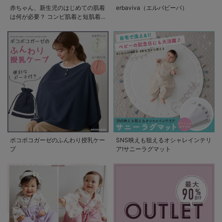
赤ちゃん、新生児のはじめての肌着
erbaviva（エルバビーバ）
は何が必要？ コンビ肌着と短肌着
の使い方
ポコポコガーゼのふんわり授乳ケー
SNS映えも狙えるオシャレインテリ
プ
ア!サニーラグマット