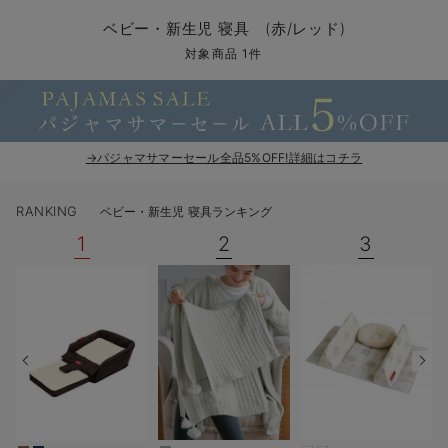
コンビ肌着・新生児/ベビー肌着
ベビー ワンピース
ベビー袴
ベビー ブランケット・タオルケット
子育て便利家電
抱っこ紐
夏のお役立ちベビーウェア
【アウトレット】トップス・授乳トップス
透け防止
再入荷｜アウター
トップス
【37周年祭セール】4
【〜10℃】3月中旬
涼しくて可愛い「ワン
デニム
きれいめトップス派
マタニティインナー
【オフィスカジュアル
パンツタイプ
【フォーマル】ボトム
【ベビー】半袖
2WAYオール
Aライン ・フレアワ
〜5,000円（税込）
綿混素材
赤ちゃんへ使うもの
【冬のあったか特集】
ベビー・新生児 寝具 (赤/レッド)
ツーウェイオール・2WAYオール（新生児）
ベビー パンツ
おくるみ（新生児）
プレイマット・ベビー マット
ベビーケープ
シンカーパイル特集
【アウトレット】ボトムス
見えてもカワイイ
パンツ
レギンス
きれいめスカート派
ベビー
【フォーマル】トップ
【ベビー】グッズ
コンビ肌着
Iライン ・タイトシ
〜10,000円（税込）
腹巻・ひざ上パンツ
産後に使うグッズ
【冬のあったか特集】
対象商品 1件
ベビー ブルマ
ベビー 雑貨 小物
ベビーの動物なりきり特集
【アウトレット】パジャマ
コットン素材
スカート
オフィス
きれいめ美脚パンツ派
短肌着
快適ウェア10%OFF
ジャンパースカート/
10,001円（税込）〜
保温&リカバリー
【冬のあったか特集】
ベビー スカート
ベビー安全グッズ
ベビー 夏のお役立ちグッズ特集
【アウトレット】インナー
冷房対策
パジャマ
ツィード派
セット
ワーク・オフィス
女の子におススメのギ
レギンス・タイツ
→パジャマサマーセール全品5%OFF!詳細はコチラ
ベビートップス
ベビーおもちゃ
【素材別】ベビーロンパース特集
【アウトレット】ベビー
接触冷感素材
インナー
MAX55%OFF ブラッ
王道シンプル派
カジュアル
男の子におススメのギ
カップ付きインナー
RANKING
ベビー・新生児 寝具ランキング
ベビー アウター
メモリアルグッズ
袴ロンパース特集
Tシャツブラ
雑貨
セットアップ派
フォーマル / オケー
定番ギフト
あったか度◎
1
2
3
ベビー セットアップ
授乳・調乳・お食事
ブラトップ
ベビー
あったかアイテム｜ベ
もらって嬉しいギフト
裏起毛素材
スタイ・よだれかけ（新生児・ベビー）
哺乳瓶
親子セット
かわいくておもしろい
ベビー帽子（新生児・乳児）
赤ちゃん 洗剤・洗濯用品・お掃除
快適機能ウェア特集 トップス
何枚あっても嬉しいア
新生児スリーパー・ベビーパジャマ
赤ちゃん お風呂・ベビースキンケア
快適機能ウェア特集 ボトムス
長く使えるアイテム
おむつ関連グッズ
快適機能ウェア特集 パジャマ
ベビーシューズ・ファーストシューズ・ベビー靴下
お部屋映えアイテム