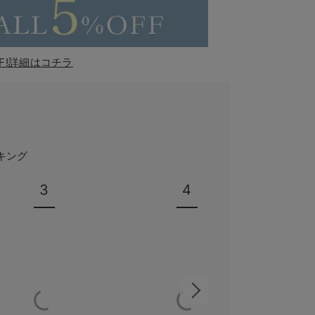
F!詳細はコチラ
キング
3
4