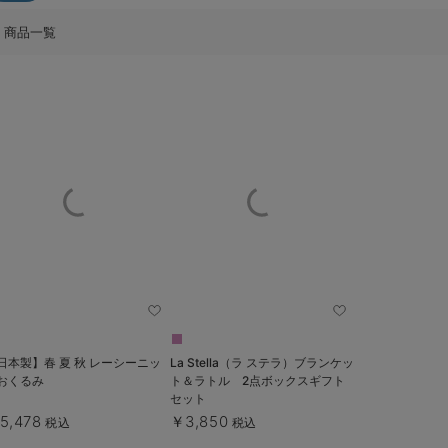
商品一覧
日本製】春 夏 秋 レーシーニッ
La Stella（ラ ステラ）ブランケッ
おくるみ
ト＆ラトル 2点ボックスギフト
セット
5,478
￥3,850
税込
税込