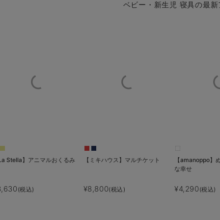
ベビー・新生児 寝具の最新
La Stella】アニマルおくるみ
【ミキハウス】マルチケット
【amanoppo
な幸せ
3,630
¥8,800
¥4,290
(税込)
(税込)
(税込)