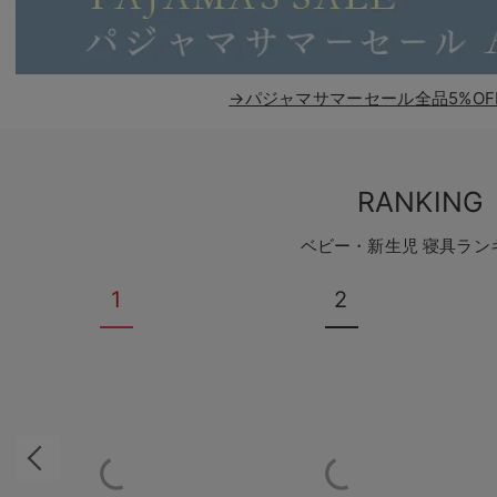
→パジャマサマーセール全品5%OF
RANKING
ベビー・新生児 寝具ラン
1
2