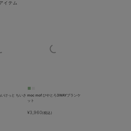
アイテム
】ぬいけっと ちいさ
moc mof ひやとろ3WAYブランケ
ット
¥3,960
(税込)