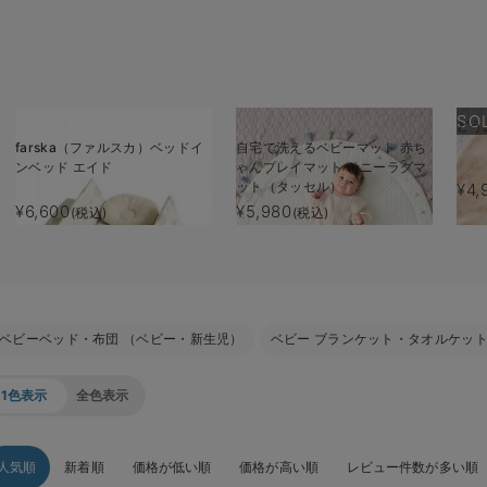
SO
どう
farska（ファルスカ）ベッドイ
自宅で洗えるベビーマット 赤ち
ンベッド エイド
ゃんプレイマット サニーラグマ
ット（タッセル）
¥4,
¥6,600
¥5,980
(税込)
(税込)
ベビーベッド・布団 （ベビー・新生児）
ベビー ブランケット・タオルケッ
1色表示
全色表示
人気順
新着順
価格が低い順
価格が高い順
レビュー件数が多い順