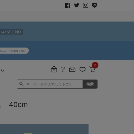
0
ちら
 40cm