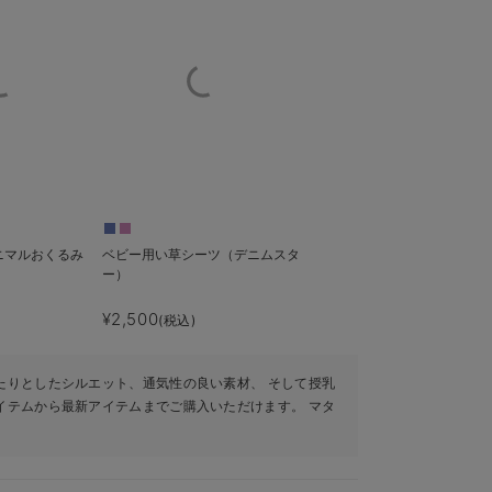
】アニマルおくるみ
ベビー用い草シーツ（デニムスタ
ー）
¥2,500
(税込)
たりとしたシルエット、通気性の良い素材、 そして授乳
イテムから最新アイテムまでご購入いただけます。 マタ