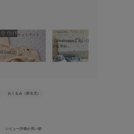
LD OUT
ぶつブランケットマット
【amanoppo】ぬいけっと ちい
もちもちニ
さな幸せ
ルチブラン
ベビー・出
950
(税込)
¥4,290
¥3,938
(税込)
(税
ト
おくるみ（新生児）
レビュー評価が高い順