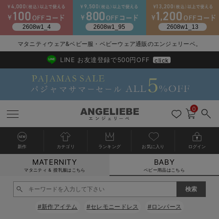
2026/NewArrival
送料495円(一部地域を除く) 7,700円以上で送料無料
マタニティウェア&ベビー服・ベビーウェア通販のエンジェリーベ。
LINE お友達登録で500円OFF
click
0
新作
カテゴリ
ランキング
お気に入り
ログイン
MATERNITY
BABY
戻る
戻る
戻る
戻る
戻る
戻る
戻る
戻る
戻る
戻る
戻る
戻る
戻る
戻る
戻る
戻る
戻る
戻る
戻る
戻る
戻る
戻る
戻る
戻る
戻る
戻る
戻る
戻る
戻る
戻る
戻る
カートに入れる
マタニティ & 授乳服はこちら
ベビー用品はこちら
新生児服全て
ベビー服全て
シーズンアイテム全て
ベビー・新生児 寝具全て
ベビー 雑貨全て
お出かけグッズ全て
ベビー｜季節の特集全て
アウトレット全て
特集全て
再入荷全て
送料無料アイテム全て
ブラキャミ おまとめ
【37周年祭セール】
気温差別オススメアイ
マタニティウェア お
こだわりの履き心地！
出産準備応援割全て
春のマタニティワンピ
Gift Selection 
冬の冷え対策インナー
入院準備の持ち物チェ
冬のあったか特集全て
閉じる
出産準備
ロンパース・カバーオール
甚平・浴衣
ベビーベッド・布団 （ベビー・新生児）
ベビーカー
猛暑からベビーを守るひんやりグッズ
【アウトレット】ワンピース
抗菌防臭加工
再入荷｜インナー
ベビーチェア（ハイローチェア）・ベビーラック
ワンピース
【37周年祭セール】2
【15℃】3月下旬～
動きやすく着回しでき
強撚スムース(コスパ
【おまとめ割】パジャ
カジュアル
ジャケット派
マタニティパジャマ
【オフィスカジュアル
レギンスタイプ
【フォーマル】ワンピ
【ベビー】長袖
ハンカチ
快適ウェア10%OFF
セットアップ・ レイ
〜3,000円（税込）
薄くてあったか
入院してすぐ使うグッ
【冬のあったか特集】
#新作アイテム
#セレモニードレス
#ロンパース