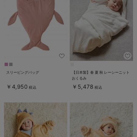
デロンギ
入院準備の持ち物チェック
スリーピングバッグ
【日本製】春 夏 秋 レーシーニット
おくるみ
￥4,950
￥5,478
税込
税込