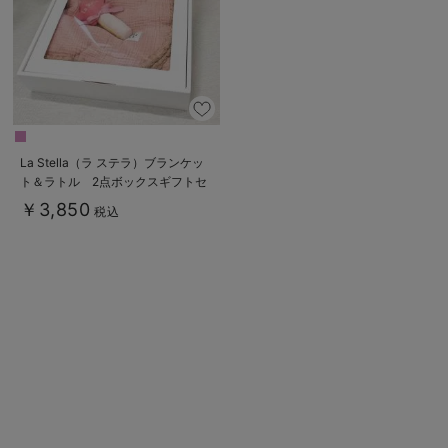
La Stella（ラ ステラ）ブランケッ
ト＆ラトル 2点ボックスギフトセ
ット
￥3,850
税込