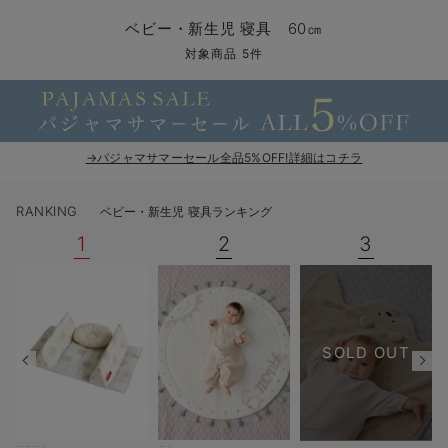
コンビ肌着・新生児/ベビー肌着
ベビー ワンピース
ベビー袴
ベビー ブランケット・タオルケット
子育て便利家電
抱っこ紐
夏のお役立ちベビーウェア
【アウトレット】トップス・授乳トップス
透け防止
再入荷｜アウター
トップス
【37周年祭セール】4
【〜10℃】3月中旬
涼しくて可愛い「ワン
デニム
きれいめトップス派
マタニティインナー
【オフィスカジュアル
パンツタイプ
【フォーマル】ボトム
【ベビー】半袖
2WAYオール
Aライン ・フレアワ
〜5,000円（税込）
綿混素材
赤ちゃんへ使うもの
【冬のあったか特集】
ベビー・新生児 寝具 60㎝
ツーウェイオール・2WAYオール（新生児）
ベビー パンツ
おくるみ（新生児）
プレイマット・ベビー マット
ベビーケープ
シンカーパイル特集
【アウトレット】ボトムス
見えてもカワイイ
パンツ
レギンス
きれいめスカート派
ベビー
【フォーマル】トップ
【ベビー】グッズ
コンビ肌着
Iライン ・タイトシ
〜10,000円（税込）
腹巻・ひざ上パンツ
産後に使うグッズ
【冬のあったか特集】
対象商品 5件
ベビー ブルマ
ベビー 雑貨 小物
ベビーの動物なりきり特集
【アウトレット】パジャマ
コットン素材
スカート
オフィス
きれいめ美脚パンツ派
短肌着
快適ウェア10%OFF
ジャンパースカート/
10,001円（税込）〜
保温&リカバリー
【冬のあったか特集】
ベビー スカート
ベビー安全グッズ
ベビー 夏のお役立ちグッズ特集
【アウトレット】インナー
冷房対策
パジャマ
ツィード派
セット
ワーク・オフィス
女の子におススメのギ
レギンス・タイツ
→パジャマサマーセール全品5%OFF!詳細はコチラ
ベビートップス
ベビーおもちゃ
【素材別】ベビーロンパース特集
【アウトレット】ベビー
接触冷感素材
インナー
MAX55%OFF ブラッ
王道シンプル派
カジュアル
男の子におススメのギ
カップ付きインナー
RANKING
ベビー・新生児 寝具ランキング
ベビー アウター
メモリアルグッズ
袴ロンパース特集
Tシャツブラ
雑貨
セットアップ派
フォーマル / オケー
定番ギフト
あったか度◎
1
2
3
ベビー セットアップ
授乳・調乳・お食事
ブラトップ
ベビー
あったかアイテム｜ベ
もらって嬉しいギフト
裏起毛素材
スタイ・よだれかけ（新生児・ベビー）
哺乳瓶
親子セット
かわいくておもしろい
ベビー帽子（新生児・乳児）
赤ちゃん 洗剤・洗濯用品・お掃除
快適機能ウェア特集 トップス
何枚あっても嬉しいア
SOLD OUT
新生児スリーパー・ベビーパジャマ
赤ちゃん お風呂・ベビースキンケア
快適機能ウェア特集 ボトムス
長く使えるアイテム
おむつ関連グッズ
快適機能ウェア特集 パジャマ
ベビーシューズ・ファーストシューズ・ベビー靴下
お部屋映えアイテム