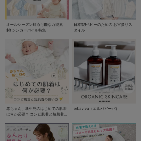
オールシーズン対応可能な万能素
日本製!ベビーのための お宮参りス
材! シンカーパイル特集
タイル
赤ちゃん、新生児のはじめての肌着
erbaviva（エルバビーバ）
は何が必要？ コンビ肌着と短肌着
の使い方