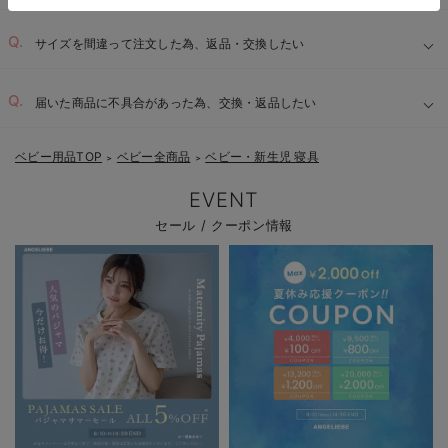
サイズを間違って注文した為、返品・交換したい
届いた商品に不具合があった為、交換・返品したい
ベビー用品TOP
ベビー全商品
ベビー・新生児 寝具
＞
＞
EVENT
セール / クーポン情報