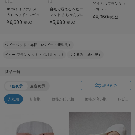
どうぶつブランケッ
ベビー リュック
erbaviva（エルバビーバ）
farska（ファルス
自宅で洗えるベビー
トマット
カ）ベッドインベッ
マット 赤ちゃんプレ
¥4,950
ベビー 小物
安心の日本製。先輩ママが買ってよかった！本当に必要な出産準備品
(税込)
ド エイド
イマット サニーラグ
¥6,600
¥5,980
(税込)
(税込)
マット（タッセル）
ハレの日に着るANGELIEBEのセレモニー
買って正解！高評価レビューアイテム
ベビーベッド・布団 （ベビー・新生児）
冬に可愛いニットがお得！
ベビー ブランケット・タオルケット
おくるみ（新生児）
親子コーデ｜ママとベビーにおすすめ！
商品一覧
便利な育児家電
絞り込み
1色表示
全色表示
Gift Selection 出産祝い
人気順
新着順
価格が低い順
価格が高い順
レビュー
ロンパースはいつからいつまで使う？選ぶポイントも解説！
保育園・入園準備特集
ファルスカ