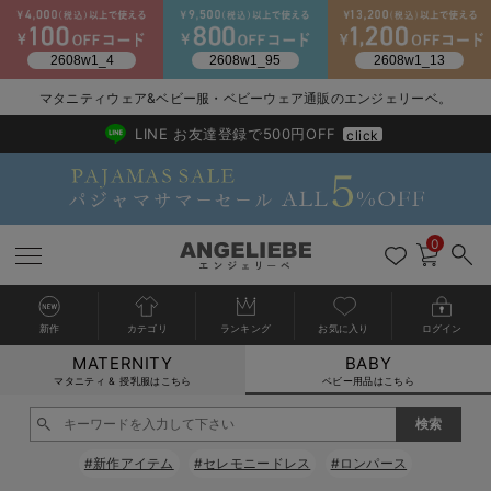
2026/NewArrival
送料495円(一部地域を除く) 7,700円以上で送料無料
マタニティウェア&ベビー服・ベビーウェア通販のエンジェリーベ。
LINE お友達登録で500円OFF
click
0
新作
カテゴリ
ランキング
お気に入り
ログイン
MATERNITY
BABY
戻る
戻る
戻る
戻る
戻る
戻る
戻る
戻る
戻る
戻る
戻る
戻る
戻る
戻る
戻る
戻る
戻る
戻る
戻る
戻る
戻る
戻る
戻る
戻る
戻る
戻る
戻る
戻る
戻る
戻る
戻る
カートに入れる
マタニティ & 授乳服はこちら
ベビー用品はこちら
新生児服全て
ベビー服全て
シーズンアイテム全て
ベビー・新生児 寝具全て
ベビー 雑貨全て
お出かけグッズ全て
ベビー｜季節の特集全て
アウトレット全て
特集全て
再入荷全て
送料無料アイテム全て
ブラキャミ おまとめ
【37周年祭セール】
気温差別オススメアイ
マタニティウェア お
こだわりの履き心地！
出産準備応援割全て
春のマタニティワンピ
Gift Selection 
冬の冷え対策インナー
入院準備の持ち物チェ
冬のあったか特集全て
閉じる
出産準備
ロンパース・カバーオール
甚平・浴衣
ベビーベッド・布団 （ベビー・新生児）
ベビーカー
猛暑からベビーを守るひんやりグッズ
【アウトレット】ワンピース
抗菌防臭加工
再入荷｜インナー
ベビーチェア（ハイローチェア）・ベビーラック
ワンピース
【37周年祭セール】2
【15℃】3月下旬～
動きやすく着回しでき
強撚スムース(コスパ
【おまとめ割】パジャ
カジュアル
ジャケット派
マタニティパジャマ
【オフィスカジュアル
レギンスタイプ
【フォーマル】ワンピ
【ベビー】長袖
ハンカチ
快適ウェア10%OFF
セットアップ・ レイ
〜3,000円（税込）
薄くてあったか
入院してすぐ使うグッ
【冬のあったか特集】
#新作アイテム
#セレモニードレス
#ロンパース