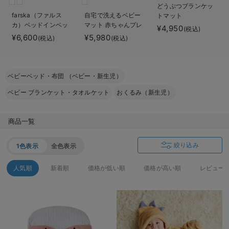
どうぶつブランケッ
ベビー リュック
erbaviva（エルバビーバ）
farska（ファルス
自宅で洗えるベビー
トマット
カ）ベッドインベッ
マット 赤ちゃんプレ
¥4,950
ベビー 小物
安心の日本製。先輩ママが買ってよかった！本当に必要な出産準備品
(税込)
ド エイド
イマット サニーラグ
¥6,600
¥5,980
(税込)
(税込)
マット（タッセル）
ハレの日に着るANGELIEBEのセレモニー
買って正解！高評価レビューアイテム
ベビーベッド・布団 （ベビー・新生児）
冬に可愛いニットがお得！
ベビー ブランケット・タオルケット
おくるみ（新生児）
親子コーデ｜ママとベビーにおすすめ！
商品一覧
便利な育児家電
絞り込み
1色表示
全色表示
Gift Selection 出産祝い
人気順
新着順
価格が低い順
価格が高い順
レビュー
ロンパースはいつからいつまで使う？選ぶポイントも解説！
保育園・入園準備特集
ファルスカ