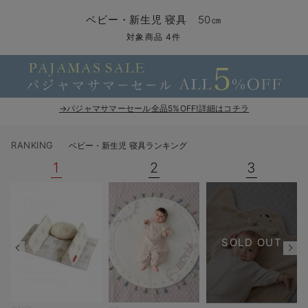
コンビ肌着・新生児/ベビー肌着
ベビー ワンピース
ベビー袴
ベビー ブランケット・タオルケット
子育て便利家電
抱っこ紐
夏のお役立ちベビーウェア
【アウトレット】トップス・授乳トップス
透け防止
再入荷｜アウター
トップス
【37周年祭セール】4
【〜10℃】3月中旬
涼しくて可愛い「ワン
デニム
きれいめトップス派
マタニティインナー
【オフィスカジュアル
パンツタイプ
【フォーマル】ボトム
【ベビー】半袖
2WAYオール
Aライン ・フレアワ
〜5,000円（税込）
綿混素材
赤ちゃんへ使うもの
【冬のあったか特集】
ベビー・新生児 寝具 50㎝
ツーウェイオール・2WAYオール（新生児）
ベビー パンツ
おくるみ（新生児）
プレイマット・ベビー マット
ベビーケープ
シンカーパイル特集
【アウトレット】ボトムス
見えてもカワイイ
パンツ
レギンス
きれいめスカート派
ベビー
【フォーマル】トップ
【ベビー】グッズ
コンビ肌着
Iライン ・タイトシ
〜10,000円（税込）
腹巻・ひざ上パンツ
産後に使うグッズ
【冬のあったか特集】
対象商品 4件
ベビー ブルマ
ベビー 雑貨 小物
ベビーの動物なりきり特集
【アウトレット】パジャマ
コットン素材
スカート
オフィス
きれいめ美脚パンツ派
短肌着
快適ウェア10%OFF
ジャンパースカート/
10,001円（税込）〜
保温&リカバリー
【冬のあったか特集】
ベビー スカート
ベビー安全グッズ
ベビー 夏のお役立ちグッズ特集
【アウトレット】インナー
冷房対策
パジャマ
ツィード派
セット
ワーク・オフィス
女の子におススメのギ
レギンス・タイツ
→パジャマサマーセール全品5%OFF!詳細はコチラ
ベビートップス
ベビーおもちゃ
【素材別】ベビーロンパース特集
【アウトレット】ベビー
接触冷感素材
インナー
MAX55%OFF ブラッ
王道シンプル派
カジュアル
男の子におススメのギ
カップ付きインナー
RANKING
ベビー・新生児 寝具ランキング
ベビー アウター
メモリアルグッズ
袴ロンパース特集
Tシャツブラ
雑貨
セットアップ派
フォーマル / オケー
定番ギフト
あったか度◎
1
2
3
ベビー セットアップ
授乳・調乳・お食事
ブラトップ
ベビー
あったかアイテム｜ベ
もらって嬉しいギフト
裏起毛素材
スタイ・よだれかけ（新生児・ベビー）
哺乳瓶
親子セット
かわいくておもしろい
ベビー帽子（新生児・乳児）
赤ちゃん 洗剤・洗濯用品・お掃除
快適機能ウェア特集 トップス
何枚あっても嬉しいア
SOLD OUT
新生児スリーパー・ベビーパジャマ
赤ちゃん お風呂・ベビースキンケア
快適機能ウェア特集 ボトムス
長く使えるアイテム
おむつ関連グッズ
快適機能ウェア特集 パジャマ
ベビーシューズ・ファーストシューズ・ベビー靴下
お部屋映えアイテム