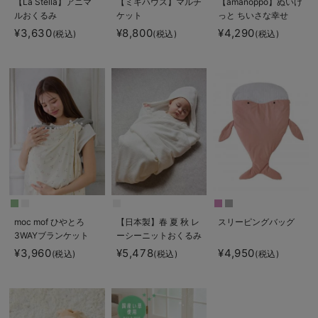
【La Stella】アニマ
【ミキハウス】マルチ
【amanoppo】ぬいけ
ルおくるみ
ケット
っと ちいさな幸せ
¥3,630
¥8,800
¥4,290
(税込)
(税込)
(税込)
moc mof ひやとろ
【日本製】春 夏 秋 レ
スリーピングバッグ
3WAYブランケット
ーシーニットおくるみ
¥3,960
¥5,478
¥4,950
(税込)
(税込)
(税込)