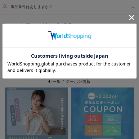
返品条件はありますか？
サイズを間違って注文した為、返品・交換したい
届いた商品に不具合があった為、交換・返品したい
お気に入り商品を確認する
ベビー用品TOP
ベビー全商品
ベビー・新生児 寝具
＞
＞
EVENT
セール / クーポン情報