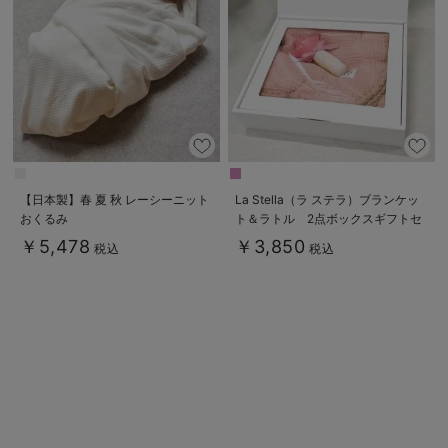
【日本製】春 夏 秋 レーシーニット
La Stella（ラ ステラ）ブランケッ
おくるみ
ト＆ラトル 2点ボックスギフトセ
ット
￥5,478
￥3,850
税込
税込