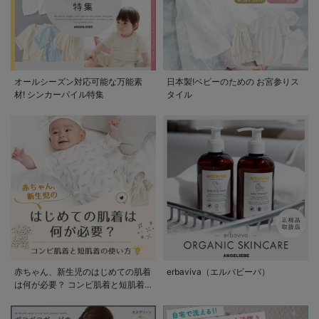
オールシーズン対応可能な万能素
日本製!ベビーのための お宮参りス
材! シンカーパイル特集
タイル
赤ちゃん、新生児のはじめての肌着
erbaviva（エルバビーバ）
は何が必要？ コンビ肌着と短肌着
の使い方