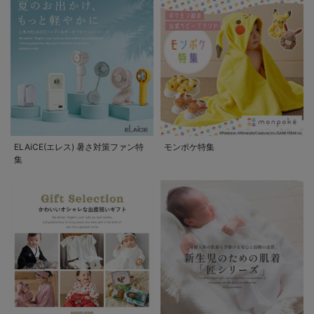
ELAiCE(エレス) 暑さ対策ファン特
モンポケ特集
集