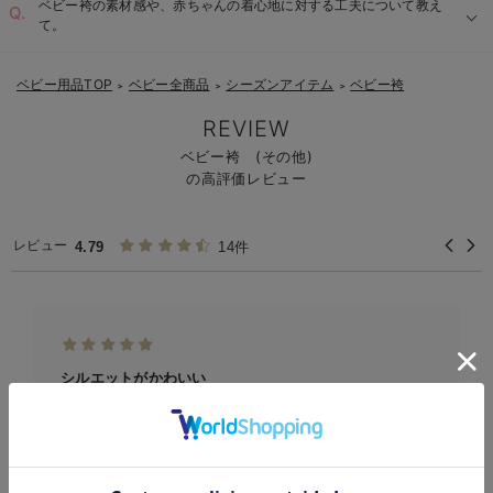
ベビー袴の素材感や、赤ちゃんの着心地に対する工夫について教え
て。
ベビー用品TOP
ベビー全商品
シーズンアイテム
ベビー袴
＞
＞
＞
REVIEW
ベビー袴 (その他)
の高評価レビュー
レビュー
4.79
14件
シルエットがかわいい
ピンクを購入しました。とにかくシルエットが可愛くて、と
お気に入り商品を確認する
ても気に入りました。襟元に...