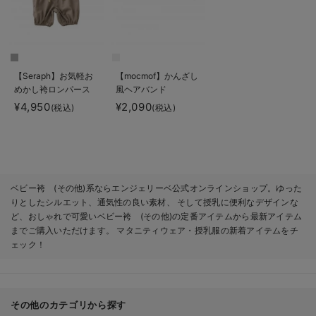
【Seraph】お気軽お
【mocmof】かんざし
めかし袴ロンパース
風ヘアバンド
男の子 女の子
¥4,950
¥2,090
(税込)
(税込)
ベビー袴 (その他)系ならエンジェリーベ公式オンラインショップ。ゆった
りとしたシルエット、通気性の良い素材、 そして授乳に便利なデザインな
ど、おしゃれで可愛いベビー袴 (その他)の定番アイテムから最新アイテム
までご購入いただけます。 マタニティウェア・授乳服の新着アイテムをチ
ェック！
その他のカテゴリから探す