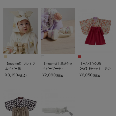
【mocmof】プレミア
【mocmof】鼻緒付き
【MAKE YOUR
ムベビー兜
ベビーブーティ
DAY】袴セット 男の
子 女の子
¥3,190
¥2,090
¥6,050
(税込)
(税込)
(税込)