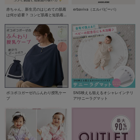
赤ちゃん、新生児のはじめての肌着
erbaviva（エルバビーバ）
は何が必要？ コンビ肌着と短肌着
の使い方
ポコポコガーゼのふんわり授乳ケー
SNS映えも狙えるオシャレインテリ
プ
ア!サニーラグマット