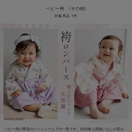
コンビ肌着・新生児/ベビー肌着
ベビー ワンピース
ベビー袴
ベビー ブランケット・タオルケット
子育て便利家電
抱っこ紐
夏のお役立ちベビーウェア
【アウトレット】トップス・授乳トップス
透け防止
再入荷｜アウター
トップス
【37周年祭セール】4
【〜10℃】3月中旬
涼しくて可愛い「ワン
デニム
きれいめトップス派
マタニティインナー
【オフィスカジュアル
パンツタイプ
【フォーマル】ボトム
【ベビー】半袖
2WAYオール
Aライン ・フレアワ
〜5,000円（税込）
綿混素材
赤ちゃんへ使うもの
【冬のあったか特集】
ベビー袴 (その他)
ツーウェイオール・2WAYオール（新生児）
ベビー パンツ
おくるみ（新生児）
プレイマット・ベビー マット
ベビーケープ
シンカーパイル特集
【アウトレット】ボトムス
見えてもカワイイ
パンツ
レギンス
きれいめスカート派
ベビー
【フォーマル】トップ
【ベビー】グッズ
コンビ肌着
Iライン ・タイトシ
〜10,000円（税込）
腹巻・ひざ上パンツ
産後に使うグッズ
【冬のあったか特集】
対象商品 1件
ベビー ブルマ
ベビー 雑貨 小物
ベビーの動物なりきり特集
【アウトレット】パジャマ
コットン素材
スカート
オフィス
きれいめ美脚パンツ派
短肌着
快適ウェア10%OFF
ジャンパースカート/
10,001円（税込）〜
保温&リカバリー
【冬のあったか特集】
ベビー スカート
ベビー安全グッズ
ベビー 夏のお役立ちグッズ特集
【アウトレット】インナー
冷房対策
パジャマ
ツィード派
セット
ワーク・オフィス
女の子におススメのギ
レギンス・タイツ
ベビートップス
ベビーおもちゃ
【素材別】ベビーロンパース特集
【アウトレット】ベビー
接触冷感素材
インナー
MAX55%OFF ブラッ
王道シンプル派
カジュアル
男の子におススメのギ
カップ付きインナー
ベビー アウター
メモリアルグッズ
袴ロンパース特集
Tシャツブラ
雑貨
セットアップ派
フォーマル / オケー
定番ギフト
あったか度◎
ベビー セットアップ
授乳・調乳・お食事
ブラトップ
ベビー
あったかアイテム｜ベ
もらって嬉しいギフト
裏起毛素材
スタイ・よだれかけ（新生児・ベビー）
哺乳瓶
親子セット
かわいくておもしろい
ベビー帽子（新生児・乳児）
赤ちゃん 洗剤・洗濯用品・お掃除
快適機能ウェア特集 トップス
何枚あっても嬉しいア
新生児スリーパー・ベビーパジャマ
赤ちゃん お風呂・ベビースキンケア
快適機能ウェア特集 ボトムス
長く使えるアイテム
おむつ関連グッズ
快適機能ウェア特集 パジャマ
ベビーシューズ・ファーストシューズ・ベビー靴下
お部屋映えアイテム
ベビー用の季節のイベントウェアの一覧です。SNS映え間違いなしの思わ