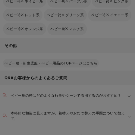
ベビー袴
ネイビー系
ベビー袴
パープル系
ベビー袴
ピンク系
ベビー袴
レッド系
ベビー袴
グリーン系
ベビー袴
イエロー系
ベビー袴
オレンジ系
ベビー袴
マルチ系
その他
ベビー服・新生児服・ベビー用品のTOPページはこちら
Q&Aお客様からのよくあるご質問
ベビー用の袴はどのような行事やシーンで着用するのがおすすめ？
本格的な和装に見えますが、着替えやおむつ替えの手間について教え
て。