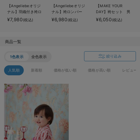
デロンギ
【Angeliebeオリジ
【Angeliebeオリジ
【MAKE YOUR
ナル】羽織付き袴ロ
ナル】袴ロンパー
DAY】袴セット 男
ンパース 男の子
ス 男の子 女の子
の子 女の子
入院準備の持ち物チェック
¥7,980
¥6,980
¥6,050
(税込)
(税込)
(税込)
商品一覧
絞り込み
1色表示
全色表示
人気順
新着順
価格が低い順
価格が高い順
レビュー