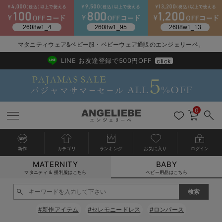
2026/NewArrival
送料495円(一部地域を除く) 7,700円以上で送料無料
マタニティウェア&ベビー服・ベビーウェア通販のエンジェリーベ。
LINE お友達登録で500円OFF
click
0
新作
カテゴリ
ランキング
お気に入り
ログイン
MATERNITY
BABY
戻る
戻る
戻る
戻る
戻る
戻る
戻る
戻る
戻る
戻る
戻る
戻る
戻る
戻る
戻る
戻る
戻る
戻る
戻る
戻る
戻る
戻る
戻る
戻る
戻る
戻る
戻る
戻る
戻る
戻る
戻る
カートに入れる
マタニティ & 授乳服はこちら
ベビー用品はこちら
新生児服全て
ベビー服全て
シーズンアイテム全て
ベビー・新生児 寝具全て
ベビー 雑貨全て
お出かけグッズ全て
ベビー｜季節の特集全て
アウトレット全て
特集全て
再入荷全て
送料無料アイテム全て
ブラキャミ おまとめ
【37周年祭セール】
気温差別オススメアイ
マタニティウェア お
こだわりの履き心地！
出産準備応援割全て
春のマタニティワンピ
Gift Selection 
冬の冷え対策インナー
入院準備の持ち物チェ
冬のあったか特集全て
閉じる
出産準備
ロンパース・カバーオール
甚平・浴衣
ベビーベッド・布団 （ベビー・新生児）
ベビーカー
猛暑からベビーを守るひんやりグッズ
【アウトレット】ワンピース
抗菌防臭加工
再入荷｜インナー
ベビーチェア（ハイローチェア）・ベビーラック
ワンピース
【37周年祭セール】2
【15℃】3月下旬～
動きやすく着回しでき
強撚スムース(コスパ
【おまとめ割】パジャ
カジュアル
ジャケット派
マタニティパジャマ
【オフィスカジュアル
レギンスタイプ
【フォーマル】ワンピ
【ベビー】長袖
ハンカチ
快適ウェア10%OFF
セットアップ・ レイ
〜3,000円（税込）
薄くてあったか
入院してすぐ使うグッ
【冬のあったか特集】
#新作アイテム
#セレモニードレス
#ロンパース