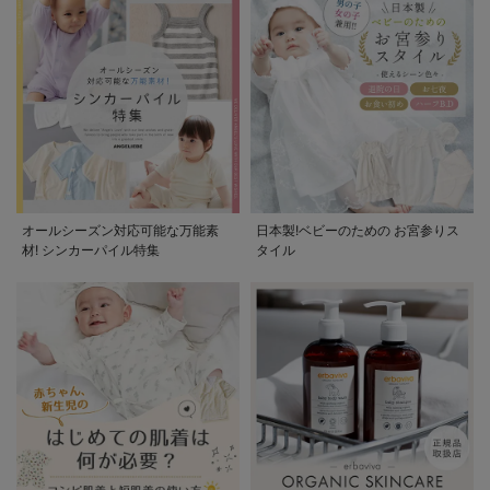
オールシーズン対応可能な万能素
日本製!ベビーのための お宮参りス
材! シンカーパイル特集
タイル