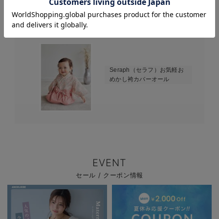
じゅんじゅん様
2023-09-09
Seraph（セラフ）お気軽お
めかし袴カバーオール
EVENT
セール / クーポン情報