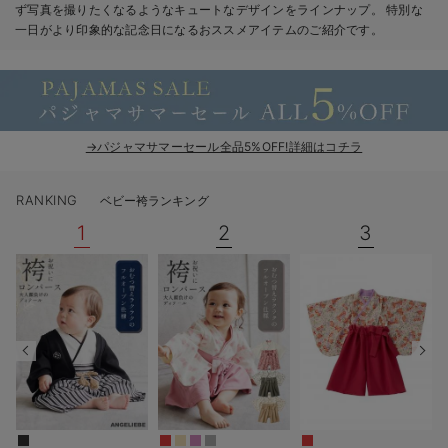
ず写真を撮りたくなるようなキュートなデザインをラインナップ。 特別な
ベビー リュック
erbaviva（エルバビーバ）
一日がより印象的な記念日になるおススメアイテムのご紹介です。
ベビー 小物
安心の日本製。先輩ママが買ってよかった！本当に必要な出産準備品
ハレの日に着るANGELIEBEのセレモニー
買って正解！高評価レビューアイテム
→パジャマサマーセール全品5%OFF!詳細はコチラ
冬に可愛いニットがお得！
RANKING
ベビー袴ランキング
親子コーデ｜ママとベビーにおすすめ！
1
2
3
便利な育児家電
Gift Selection 出産祝い
ロンパースはいつからいつまで使う？選ぶポイントも解説！
保育園・入園準備特集
ファルスカ