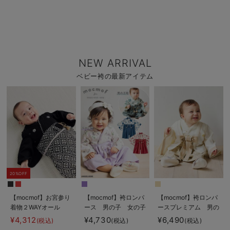
NEW ARRIVAL
ベビー袴の最新アイテム
20%OFF
【mocmof】お宮参り
【mocmof】袴ロンパ
【mocmof】袴ロンパ
着物２WAYオール
ース 男の子 女の子
ースプレミアム 男の
子
¥4,312
¥4,730
¥6,490
(税込)
(税込)
(税込)