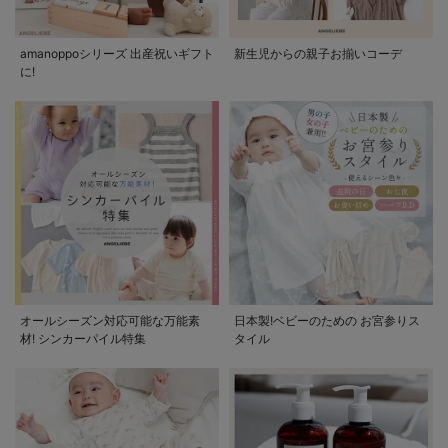
amanoppoシリーズ 出産祝いギフト
新生児からの親子お揃いコーデ
に!
オールシーズン対応可能な万能素
日本製!ベビーのための お宮参りス
材! シンカーパイル特集
タイル