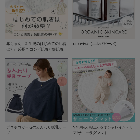
赤ちゃん、新生児のはじめての肌着
erbaviva（エルバビーバ）
は何が必要？ コンビ肌着と短肌着
の使い方
ポコポコガーゼのふんわり授乳ケー
SNS映えも狙えるオシャレインテリ
プ
ア!サニーラグマット