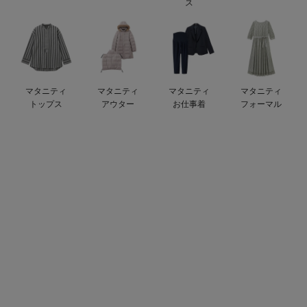
ス
ベビー リュック
erbaviva（エルバビーバ）
ベビー 小物
安心の日本製。先輩ママが買ってよかった！本当に必要な出産準備品
ハレの日に着るANGELIEBEのセレモニー
マタニティ
マタニティ
マタニティ
マタニティ
買って正解！高評価レビューアイテム
トップス
アウター
お仕事着
フォーマル
冬に可愛いニットがお得！
親子コーデ｜ママとベビーにおすすめ！
便利な育児家電
Gift Selection 出産祝い
ロンパースはいつからいつまで使う？選ぶポイントも解説！
保育園・入園準備特集
ファルスカ