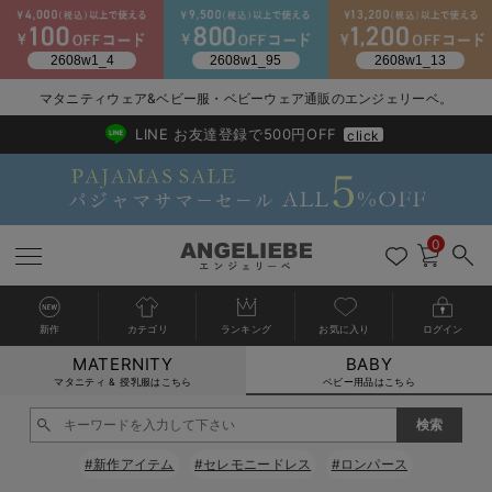
2026/NewArrival
送料495円(一部地域を除く) 7,700円以上で送料無料
マタニティウェア&ベビー服・ベビーウェア通販のエンジェリーベ。
LINE お友達登録で500円OFF
click
0
新作
カテゴリ
ランキング
お気に入り
ログイン
MATERNITY
BABY
戻る
戻る
戻る
戻る
戻る
戻る
戻る
戻る
戻る
戻る
戻る
戻る
戻る
戻る
戻る
戻る
戻る
戻る
戻る
戻る
戻る
戻る
戻る
戻る
戻る
戻る
戻る
戻る
戻る
戻る
戻る
カートに入れる
マタニティ & 授乳服はこちら
ベビー用品はこちら
新生児服全て
ベビー服全て
シーズンアイテム全て
ベビー・新生児 寝具全て
ベビー 雑貨全て
お出かけグッズ全て
ベビー｜季節の特集全て
アウトレット全て
特集全て
再入荷全て
送料無料アイテム全て
ブラキャミ おまとめ
【37周年祭セール】
気温差別オススメアイ
マタニティウェア お
こだわりの履き心地！
出産準備応援割全て
春のマタニティワンピ
Gift Selection 
冬の冷え対策インナー
入院準備の持ち物チェ
冬のあったか特集全て
閉じる
出産準備
ロンパース・カバーオール
甚平・浴衣
ベビーベッド・布団 （ベビー・新生児）
ベビーカー
猛暑からベビーを守るひんやりグッズ
【アウトレット】ワンピース
抗菌防臭加工
再入荷｜インナー
ベビーチェア（ハイローチェア）・ベビーラック
ワンピース
【37周年祭セール】2
【15℃】3月下旬～
動きやすく着回しでき
強撚スムース(コスパ
【おまとめ割】パジャ
カジュアル
ジャケット派
マタニティパジャマ
【オフィスカジュアル
レギンスタイプ
【フォーマル】ワンピ
【ベビー】長袖
ハンカチ
快適ウェア10%OFF
セットアップ・ レイ
〜3,000円（税込）
薄くてあったか
入院してすぐ使うグッ
【冬のあったか特集】
#新作アイテム
#セレモニードレス
#ロンパース