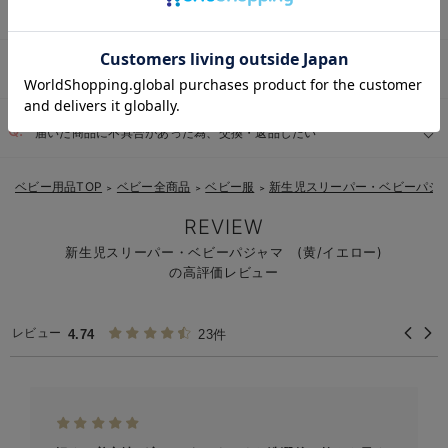
返品条件はありますか？
お気に入り商品を確認する
サイズを間違って注文した為、返品・交換したい
届いた商品に不具合があった為、交換・返品したい
ベビー用品TOP
ベビー全商品
ベビー服
新生児スリーパー・ベビーパジ
＞
＞
＞
REVIEW
新生児スリーパー・ベビーパジャマ (黄/イエロー)
の高評価レビュー
レビュー
4.74
23件