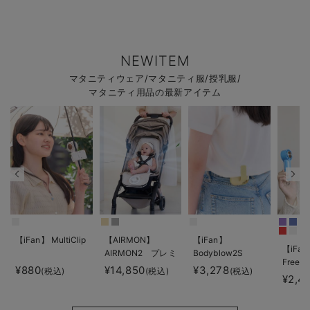
NEWITEM
マタニティウェア/マタニティ服/授乳服/
マタニティ用品の最新アイテム
【iFan】 MultiClip
【AIRMON】
【iFan】
【iFan
AIRMON2 プレミ
Bodyblow2S
Freeze
アム
¥880
¥14,850
¥3,278
(税込)
(税込)
(税込)
¥2,4