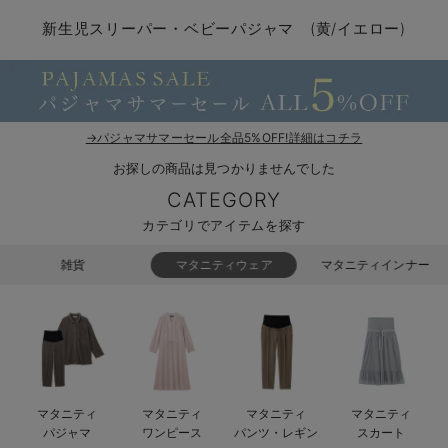
コンビ肌着・新生児/ベビー肌着
ベビー ワンピース
ベビー袴
ベビー ブランケット・タオルケット
子育て便利家電
抱っこ紐
夏のお役立ちベビーウェア
【アウトレット】トップス・授乳トップス
透け防止
再入荷｜アウター
トップス
【37周年祭セール】4
【〜10℃】3月中旬
涼しくて可愛い「ワン
デニム
きれいめトップス派
マタニティインナー
【オフィスカジュアル
パンツタイプ
【フォーマル】ボトム
【ベビー】半袖
2WAYオール
Aライン ・フレアワ
〜5,000円（税込）
綿混素材
赤ちゃんへ使うもの
【冬のあったか特集】
新生児スリーパー・ベビーパジャマ (黄/イエロー)
ツーウェイオール・2WAYオール（新生児）
ベビー パンツ
おくるみ（新生児）
プレイマット・ベビー マット
ベビーケープ
シンカーパイル特集
【アウトレット】ボトムス
見えてもカワイイ
パンツ
レギンス
きれいめスカート派
ベビー
【フォーマル】トップ
【ベビー】グッズ
コンビ肌着
Iライン ・タイトシ
〜10,000円（税込）
腹巻・ひざ上パンツ
産後に使うグッズ
【冬のあったか特集】
ベビー ブルマ
ベビー 雑貨 小物
ベビーの動物なりきり特集
【アウトレット】パジャマ
コットン素材
スカート
オフィス
きれいめ美脚パンツ派
短肌着
快適ウェア10%OFF
ジャンパースカート/
10,001円（税込）〜
保温&リカバリー
【冬のあったか特集】
ベビー スカート
ベビー安全グッズ
ベビー 夏のお役立ちグッズ特集
【アウトレット】インナー
冷房対策
パジャマ
ツィード派
セット
ワーク・オフィス
女の子におススメのギ
レギンス・タイツ
→パジャマサマーセール全品5%OFF!詳細はコチラ
お探しの商品は見つかりませんでした
ベビートップス
ベビーおもちゃ
【素材別】ベビーロンパース特集
【アウトレット】ベビー
接触冷感素材
インナー
MAX55%OFF ブラッ
王道シンプル派
カジュアル
男の子におススメのギ
カップ付きインナー
CATEGORY
ベビー アウター
メモリアルグッズ
袴ロンパース特集
Tシャツブラ
雑貨
セットアップ派
フォーマル / オケー
定番ギフト
あったか度◎
カテゴリでアイテムを探す
ベビー セットアップ
授乳・調乳・お食事
ブラトップ
ベビー
あったかアイテム｜ベ
もらって嬉しいギフト
裏起毛素材
雑貨
マタニティウェア
マタニティインナー
スタイ・よだれかけ（新生児・ベビー）
哺乳瓶
親子セット
かわいくておもしろい
ベビー帽子（新生児・乳児）
赤ちゃん 洗剤・洗濯用品・お掃除
快適機能ウェア特集 トップス
何枚あっても嬉しいア
新生児スリーパー・ベビーパジャマ
赤ちゃん お風呂・ベビースキンケア
快適機能ウェア特集 ボトムス
長く使えるアイテム
マタニティ
マタニティ
マタニティ
マタニティ
おむつ関連グッズ
快適機能ウェア特集 パジャマ
ベビーシューズ・ファーストシューズ・ベビー靴下
お部屋映えアイテム
パジャマ
ワンピース
パンツ・レギン
スカート