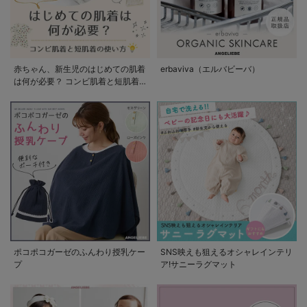
赤ちゃん、新生児のはじめての肌着
erbaviva（エルバビーバ）
は何が必要？ コンビ肌着と短肌着
の使い方
ポコポコガーゼのふんわり授乳ケー
SNS映えも狙えるオシャレインテリ
プ
ア!サニーラグマット