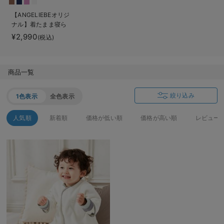
ベビー リュック
erbaviva（エルバビーバ）
【ANGELIEBEオリジ
ナル】着たまま寝ら
ベビー 小物
安心の日本製。先輩ママが買ってよかった！本当に必要な出産準備品
れる2WAYフリース
¥2,990
(税込)
スリーパー
ハレの日に着るANGELIEBEのセレモニー
買って正解！高評価レビューアイテム
商品一覧
冬に可愛いニットがお得！
絞り込み
1色表示
全色表示
親子コーデ｜ママとベビーにおすすめ！
人気順
新着順
価格が低い順
価格が高い順
レビュー
便利な育児家電
Gift Selection 出産祝い
ロンパースはいつからいつまで使う？選ぶポイントも解説！
保育園・入園準備特集
ファルスカ