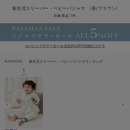
コンビ肌着・新生児/ベビー肌着
ベビー ワンピース
ベビー袴
ベビー ブランケット・タオルケット
子育て便利家電
抱っこ紐
夏のお役立ちベビーウェア
【アウトレット】トップス・授乳トップス
透け防止
再入荷｜アウター
トップス
【37周年祭セール】4
【〜10℃】3月中旬
涼しくて可愛い「ワン
デニム
きれいめトップス派
マタニティインナー
【オフィスカジュアル
パンツタイプ
【フォーマル】ボトム
【ベビー】半袖
2WAYオール
Aライン ・フレアワ
〜5,000円（税込）
綿混素材
赤ちゃんへ使うもの
【冬のあったか特集】
新生児スリーパー・ベビーパジャマ (茶/ブラウン)
ツーウェイオール・2WAYオール（新生児）
ベビー パンツ
おくるみ（新生児）
プレイマット・ベビー マット
ベビーケープ
シンカーパイル特集
【アウトレット】ボトムス
見えてもカワイイ
パンツ
レギンス
きれいめスカート派
ベビー
【フォーマル】トップ
【ベビー】グッズ
コンビ肌着
Iライン ・タイトシ
〜10,000円（税込）
腹巻・ひざ上パンツ
産後に使うグッズ
【冬のあったか特集】
対象商品 1件
ベビー ブルマ
ベビー 雑貨 小物
ベビーの動物なりきり特集
【アウトレット】パジャマ
コットン素材
スカート
オフィス
きれいめ美脚パンツ派
短肌着
快適ウェア10%OFF
ジャンパースカート/
10,001円（税込）〜
保温&リカバリー
【冬のあったか特集】
ベビー スカート
ベビー安全グッズ
ベビー 夏のお役立ちグッズ特集
【アウトレット】インナー
冷房対策
パジャマ
ツィード派
セット
ワーク・オフィス
女の子におススメのギ
レギンス・タイツ
→パジャマサマーセール全品5%OFF!詳細はコチラ
ベビートップス
ベビーおもちゃ
【素材別】ベビーロンパース特集
【アウトレット】ベビー
接触冷感素材
インナー
MAX55%OFF ブラッ
王道シンプル派
カジュアル
男の子におススメのギ
カップ付きインナー
RANKING
新生児スリーパー・ベビーパジャマランキング
ベビー アウター
メモリアルグッズ
袴ロンパース特集
Tシャツブラ
雑貨
セットアップ派
フォーマル / オケー
定番ギフト
あったか度◎
1
ベビー セットアップ
授乳・調乳・お食事
ブラトップ
ベビー
あったかアイテム｜ベ
もらって嬉しいギフト
裏起毛素材
スタイ・よだれかけ（新生児・ベビー）
哺乳瓶
親子セット
かわいくておもしろい
ベビー帽子（新生児・乳児）
赤ちゃん 洗剤・洗濯用品・お掃除
快適機能ウェア特集 トップス
何枚あっても嬉しいア
新生児スリーパー・ベビーパジャマ
赤ちゃん お風呂・ベビースキンケア
快適機能ウェア特集 ボトムス
長く使えるアイテム
おむつ関連グッズ
快適機能ウェア特集 パジャマ
ベビーシューズ・ファーストシューズ・ベビー靴下
お部屋映えアイテム