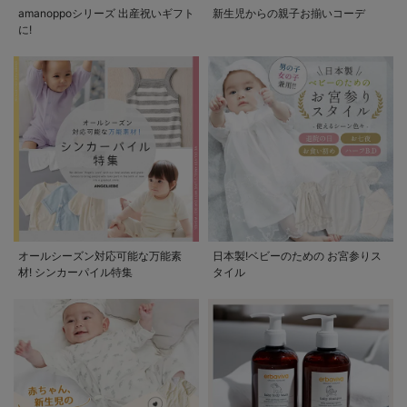
amanoppoシリーズ 出産祝いギフト
新生児からの親子お揃いコーデ
に!
オールシーズン対応可能な万能素
日本製!ベビーのための お宮参りス
材! シンカーパイル特集
タイル