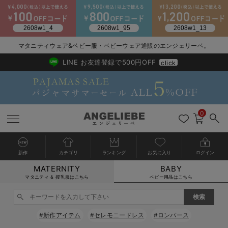
2026/NewArrival
送料495円(一部地域を除く) 7,700円以上で送料無料
マタニティウェア&ベビー服・ベビーウェア通販のエンジェリーベ。
LINE お友達登録で500円OFF
click
0
新作
カテゴリ
ランキング
お気に入り
ログイン
MATERNITY
BABY
戻る
戻る
戻る
戻る
戻る
戻る
戻る
戻る
戻る
戻る
戻る
戻る
戻る
戻る
戻る
戻る
戻る
戻る
戻る
戻る
戻る
戻る
戻る
戻る
戻る
戻る
戻る
戻る
戻る
戻る
戻る
カートに入れる
マタニティ & 授乳服はこちら
ベビー用品はこちら
新生児服全て
ベビー服全て
シーズンアイテム全て
ベビー・新生児 寝具全て
ベビー 雑貨全て
お出かけグッズ全て
ベビー｜季節の特集全て
アウトレット全て
特集全て
再入荷全て
送料無料アイテム全て
ブラキャミ おまとめ
【37周年祭セール】
気温差別オススメアイ
マタニティウェア お
こだわりの履き心地！
出産準備応援割全て
春のマタニティワンピ
Gift Selection 
冬の冷え対策インナー
入院準備の持ち物チェ
冬のあったか特集全て
閉じる
出産準備
ロンパース・カバーオール
甚平・浴衣
ベビーベッド・布団 （ベビー・新生児）
ベビーカー
猛暑からベビーを守るひんやりグッズ
【アウトレット】ワンピース
抗菌防臭加工
再入荷｜インナー
ベビーチェア（ハイローチェア）・ベビーラック
ワンピース
【37周年祭セール】2
【15℃】3月下旬～
動きやすく着回しでき
強撚スムース(コスパ
【おまとめ割】パジャ
カジュアル
ジャケット派
マタニティパジャマ
【オフィスカジュアル
レギンスタイプ
【フォーマル】ワンピ
【ベビー】長袖
ハンカチ
快適ウェア10%OFF
セットアップ・ レイ
〜3,000円（税込）
薄くてあったか
入院してすぐ使うグッ
【冬のあったか特集】
#新作アイテム
#セレモニードレス
#ロンパース