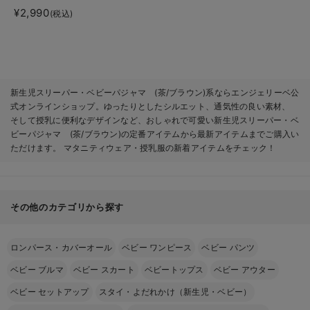
る2WAYフリース スリ
¥2,990
(税込)
ーパー
新生児スリーパー・ベビーパジャマ (茶/ブラウン)系ならエンジェリーベ公
式オンラインショップ。ゆったりとしたシルエット、通気性の良い素材、
そして授乳に便利なデザインなど、おしゃれで可愛い新生児スリーパー・ベ
ビーパジャマ (茶/ブラウン)の定番アイテムから最新アイテムまでご購入い
ただけます。 マタニティウェア・授乳服の新着アイテムをチェック！
その他のカテゴリから探す
ロンパース・カバーオール
ベビー ワンピース
ベビー パンツ
ベビー ブルマ
ベビー スカート
ベビートップス
ベビー アウター
ベビー セットアップ
スタイ・よだれかけ（新生児・ベビー）