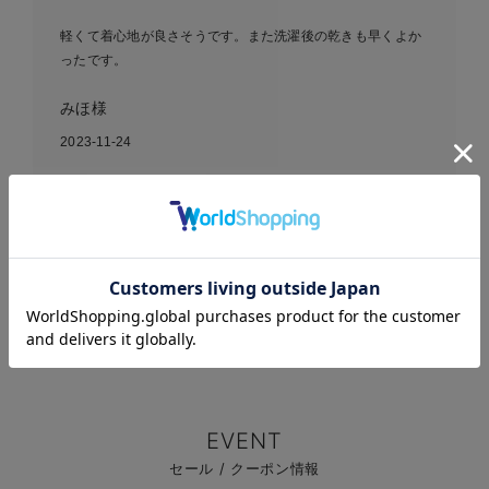
軽くて着心地が良さそうです。また洗濯後の乾きも早くよか
ったです。
みほ様
2023-11-24
【ANGELIEBEオリジナル】
着たまま寝られる2WAYフリ
お気に入り商品を確認する
ース スリーパー
EVENT
セール / クーポン情報