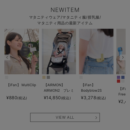
NEWITEM
マタニティウェア/マタニティ服/授乳服/
マタニティ用品の最新アイテム
【iFan】 MultiClip
【AIRMON】
【iFan】
【iFan
AIRMON2 プレミ
Bodyblow2S
Freeze
アム
¥880
¥14,850
¥3,278
(税込)
(税込)
(税込)
¥2,4
VIEW ALL