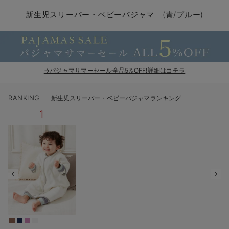
コンビ肌着・新生児/ベビー肌着
ベビー ワンピース
ベビー袴
ベビー ブランケット・タオルケット
子育て便利家電
抱っこ紐
夏のお役立ちベビーウェア
【アウトレット】トップス・授乳トップス
透け防止
再入荷｜アウター
トップス
【37周年祭セール】4
【〜10℃】3月中旬
涼しくて可愛い「ワン
デニム
きれいめトップス派
マタニティインナー
【オフィスカジュアル
パンツタイプ
【フォーマル】ボトム
【ベビー】半袖
2WAYオール
Aライン ・フレアワ
〜5,000円（税込）
綿混素材
赤ちゃんへ使うもの
【冬のあったか特集】
新生児スリーパー・ベビーパジャマ (青/ブルー)
ツーウェイオール・2WAYオール（新生児）
ベビー パンツ
おくるみ（新生児）
プレイマット・ベビー マット
ベビーケープ
シンカーパイル特集
【アウトレット】ボトムス
見えてもカワイイ
パンツ
レギンス
きれいめスカート派
ベビー
【フォーマル】トップ
【ベビー】グッズ
コンビ肌着
Iライン ・タイトシ
〜10,000円（税込）
腹巻・ひざ上パンツ
産後に使うグッズ
【冬のあったか特集】
ベビー ブルマ
ベビー 雑貨 小物
ベビーの動物なりきり特集
【アウトレット】パジャマ
コットン素材
スカート
オフィス
きれいめ美脚パンツ派
短肌着
快適ウェア10%OFF
ジャンパースカート/
10,001円（税込）〜
保温&リカバリー
【冬のあったか特集】
ベビー スカート
ベビー安全グッズ
ベビー 夏のお役立ちグッズ特集
【アウトレット】インナー
冷房対策
パジャマ
ツィード派
セット
ワーク・オフィス
女の子におススメのギ
レギンス・タイツ
→パジャマサマーセール全品5%OFF!詳細はコチラ
ベビートップス
ベビーおもちゃ
【素材別】ベビーロンパース特集
【アウトレット】ベビー
接触冷感素材
インナー
MAX55%OFF ブラッ
王道シンプル派
カジュアル
男の子におススメのギ
カップ付きインナー
RANKING
新生児スリーパー・ベビーパジャマランキング
ベビー アウター
メモリアルグッズ
袴ロンパース特集
Tシャツブラ
雑貨
セットアップ派
フォーマル / オケー
定番ギフト
あったか度◎
1
ベビー セットアップ
授乳・調乳・お食事
ブラトップ
ベビー
あったかアイテム｜ベ
もらって嬉しいギフト
裏起毛素材
スタイ・よだれかけ（新生児・ベビー）
哺乳瓶
親子セット
かわいくておもしろい
ベビー帽子（新生児・乳児）
赤ちゃん 洗剤・洗濯用品・お掃除
快適機能ウェア特集 トップス
何枚あっても嬉しいア
新生児スリーパー・ベビーパジャマ
赤ちゃん お風呂・ベビースキンケア
快適機能ウェア特集 ボトムス
長く使えるアイテム
おむつ関連グッズ
快適機能ウェア特集 パジャマ
ベビーシューズ・ファーストシューズ・ベビー靴下
お部屋映えアイテム