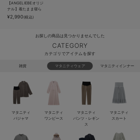
【ANGELIEBEオリジ
ベビー リュック
erbaviva（エルバビーバ）
ナル】着たまま寝ら
れる2WAYフリース
¥2,990
(税込)
ベビー 小物
安心の日本製。先輩ママが買ってよかった！本当に必要な出産準備品
スリーパー
ハレの日に着るANGELIEBEのセレモニー
お探しの商品は見つかりませんでした
買って正解！高評価レビューアイテム
CATEGORY
カテゴリでアイテムを探す
冬に可愛いニットがお得！
雑貨
マタニティウェア
マタニティインナー
親子コーデ｜ママとベビーにおすすめ！
便利な育児家電
Gift Selection 出産祝い
ロンパースはいつからいつまで使う？選ぶポイントも解説！
マタニティ
マタニティ
マタニティ
マタニティ
パジャマ
ワンピース
パンツ・レギン
スカート
保育園・入園準備特集
ス
ファルスカ