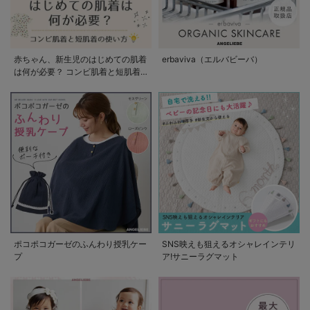
赤ちゃん、新生児のはじめての肌着
erbaviva（エルバビーバ）
は何が必要？ コンビ肌着と短肌着
の使い方
ポコポコガーゼのふんわり授乳ケー
SNS映えも狙えるオシャレインテリ
プ
ア!サニーラグマット