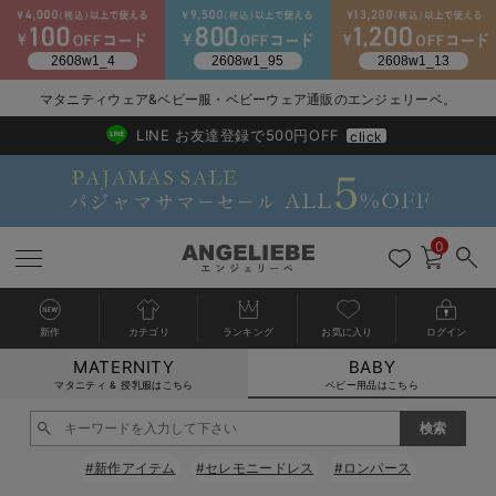
2026/NewArrival
送料495円(一部地域を除く) 7,700円以上で送料無料
マタニティウェア&ベビー服・ベビーウェア通販のエンジェリーベ。
LINE お友達登録で500円OFF
click
0
新作
カテゴリ
ランキング
お気に入り
ログイン
MATERNITY
BABY
戻る
戻る
戻る
戻る
戻る
戻る
戻る
戻る
戻る
戻る
戻る
戻る
戻る
戻る
戻る
戻る
戻る
戻る
戻る
戻る
戻る
戻る
戻る
戻る
戻る
戻る
戻る
戻る
戻る
戻る
戻る
カートに入れる
マタニティ & 授乳服はこちら
ベビー用品はこちら
新生児服全て
ベビー服全て
シーズンアイテム全て
ベビー・新生児 寝具全て
ベビー 雑貨全て
お出かけグッズ全て
ベビー｜季節の特集全て
アウトレット全て
特集全て
再入荷全て
送料無料アイテム全て
ブラキャミ おまとめ
【37周年祭セール】
気温差別オススメアイ
マタニティウェア お
こだわりの履き心地！
出産準備応援割全て
春のマタニティワンピ
Gift Selection 
冬の冷え対策インナー
入院準備の持ち物チェ
冬のあったか特集全て
閉じる
出産準備
ロンパース・カバーオール
甚平・浴衣
ベビーベッド・布団 （ベビー・新生児）
ベビーカー
猛暑からベビーを守るひんやりグッズ
【アウトレット】ワンピース
抗菌防臭加工
再入荷｜インナー
ベビーチェア（ハイローチェア）・ベビーラック
ワンピース
【37周年祭セール】2
【15℃】3月下旬～
動きやすく着回しでき
強撚スムース(コスパ
【おまとめ割】パジャ
カジュアル
ジャケット派
マタニティパジャマ
【オフィスカジュアル
レギンスタイプ
【フォーマル】ワンピ
【ベビー】長袖
ハンカチ
快適ウェア10%OFF
セットアップ・ レイ
〜3,000円（税込）
薄くてあったか
入院してすぐ使うグッ
【冬のあったか特集】
#新作アイテム
#セレモニードレス
#ロンパース