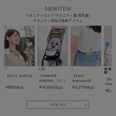
NEWITEM
マタニティウェア/マタニティ服/授乳服/
マタニティ用品の最新アイテム
【iFan】 MultiClip
【AIRMON】
【iFan】
【iFan
AIRMON2 プレミ
Bodyblow2S
Freeze
アム
¥880
¥14,850
¥3,278
(税込)
(税込)
(税込)
¥2,4
VIEW ALL