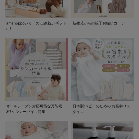
amanoppoシリーズ 出産祝いギフト
新生児からの親子お揃いコーデ
に!
オールシーズン対応可能な万能素
日本製!ベビーのための お宮参りス
材! シンカーパイル特集
タイル