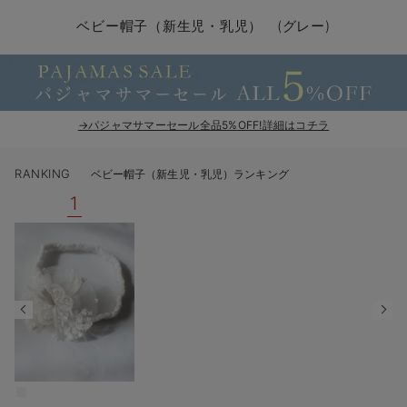
コンビ肌着・新生児/ベビー肌着
ベビー ワンピース
ベビー袴
ベビー ブランケット・タオルケット
子育て便利家電
抱っこ紐
夏のお役立ちベビーウェア
【アウトレット】トップス・授乳トップス
透け防止
再入荷｜アウター
トップス
【37周年祭セール】4
【〜10℃】3月中旬
涼しくて可愛い「ワン
デニム
きれいめトップス派
マタニティインナー
【オフィスカジュアル
パンツタイプ
【フォーマル】ボトム
【ベビー】半袖
2WAYオール
Aライン ・フレアワ
〜5,000円（税込）
綿混素材
赤ちゃんへ使うもの
【冬のあったか特集】
ベビー帽子（新生児・乳児） (グレー)
ツーウェイオール・2WAYオール（新生児）
ベビー パンツ
おくるみ（新生児）
プレイマット・ベビー マット
ベビーケープ
シンカーパイル特集
【アウトレット】ボトムス
見えてもカワイイ
パンツ
レギンス
きれいめスカート派
ベビー
【フォーマル】トップ
【ベビー】グッズ
コンビ肌着
Iライン ・タイトシ
〜10,000円（税込）
腹巻・ひざ上パンツ
産後に使うグッズ
【冬のあったか特集】
ベビー ブルマ
ベビー 雑貨 小物
ベビーの動物なりきり特集
【アウトレット】パジャマ
コットン素材
スカート
オフィス
きれいめ美脚パンツ派
短肌着
快適ウェア10%OFF
ジャンパースカート/
10,001円（税込）〜
保温&リカバリー
【冬のあったか特集】
ベビー スカート
ベビー安全グッズ
ベビー 夏のお役立ちグッズ特集
【アウトレット】インナー
冷房対策
パジャマ
ツィード派
セット
ワーク・オフィス
女の子におススメのギ
レギンス・タイツ
→パジャマサマーセール全品5%OFF!詳細はコチラ
ベビートップス
ベビーおもちゃ
【素材別】ベビーロンパース特集
【アウトレット】ベビー
接触冷感素材
インナー
MAX55%OFF ブラッ
王道シンプル派
カジュアル
男の子におススメのギ
カップ付きインナー
RANKING
ベビー帽子（新生児・乳児）ランキング
ベビー アウター
メモリアルグッズ
袴ロンパース特集
Tシャツブラ
雑貨
セットアップ派
フォーマル / オケー
定番ギフト
あったか度◎
1
ベビー セットアップ
授乳・調乳・お食事
ブラトップ
ベビー
あったかアイテム｜ベ
もらって嬉しいギフト
裏起毛素材
スタイ・よだれかけ（新生児・ベビー）
哺乳瓶
親子セット
かわいくておもしろい
ベビー帽子（新生児・乳児）
赤ちゃん 洗剤・洗濯用品・お掃除
快適機能ウェア特集 トップス
何枚あっても嬉しいア
新生児スリーパー・ベビーパジャマ
赤ちゃん お風呂・ベビースキンケア
快適機能ウェア特集 ボトムス
長く使えるアイテム
おむつ関連グッズ
快適機能ウェア特集 パジャマ
ベビーシューズ・ファーストシューズ・ベビー靴下
お部屋映えアイテム