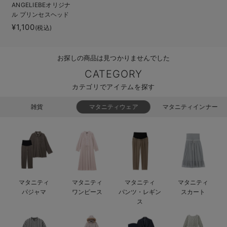
ANGELIEBEオリジナ
ベビー リュック
erbaviva（エルバビーバ）
ル プリンセスヘッド
ドレス
¥1,100
(税込)
ベビー 小物
安心の日本製。先輩ママが買ってよかった！本当に必要な出産準備品
ハレの日に着るANGELIEBEのセレモニー
お探しの商品は見つかりませんでした
買って正解！高評価レビューアイテム
CATEGORY
カテゴリでアイテムを探す
冬に可愛いニットがお得！
雑貨
マタニティウェア
マタニティインナー
親子コーデ｜ママとベビーにおすすめ！
便利な育児家電
Gift Selection 出産祝い
ロンパースはいつからいつまで使う？選ぶポイントも解説！
マタニティ
マタニティ
マタニティ
マタニティ
パジャマ
ワンピース
パンツ・レギン
スカート
保育園・入園準備特集
ス
ファルスカ