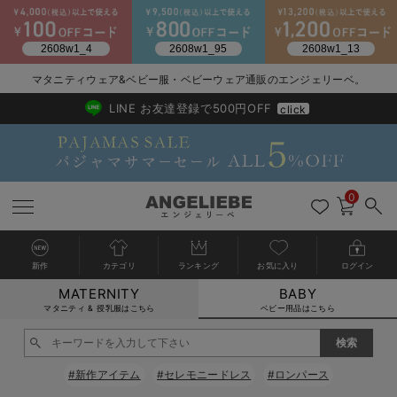
2026/NewArrival
送料495円(一部地域を除く) 7,700円以上で送料無料
マタニティウェア&ベビー服・ベビーウェア通販のエンジェリーベ。
LINE お友達登録で500円OFF
click
0
新作
カテゴリ
ランキング
お気に入り
ログイン
MATERNITY
BABY
戻る
戻る
戻る
戻る
戻る
戻る
戻る
戻る
戻る
戻る
戻る
戻る
戻る
戻る
戻る
戻る
戻る
戻る
戻る
戻る
戻る
戻る
戻る
戻る
戻る
戻る
戻る
戻る
戻る
戻る
戻る
カートに入れる
マタニティ & 授乳服はこちら
ベビー用品はこちら
新生児服全て
ベビー服全て
シーズンアイテム全て
ベビー・新生児 寝具全て
ベビー 雑貨全て
お出かけグッズ全て
ベビー｜季節の特集全て
アウトレット全て
特集全て
再入荷全て
送料無料アイテム全て
ブラキャミ おまとめ
【37周年祭セール】
気温差別オススメアイ
マタニティウェア お
こだわりの履き心地！
出産準備応援割全て
春のマタニティワンピ
Gift Selection 
冬の冷え対策インナー
入院準備の持ち物チェ
冬のあったか特集全て
閉じる
出産準備
ロンパース・カバーオール
甚平・浴衣
ベビーベッド・布団 （ベビー・新生児）
ベビーカー
猛暑からベビーを守るひんやりグッズ
【アウトレット】ワンピース
抗菌防臭加工
再入荷｜インナー
ベビーチェア（ハイローチェア）・ベビーラック
ワンピース
【37周年祭セール】2
【15℃】3月下旬～
動きやすく着回しでき
強撚スムース(コスパ
【おまとめ割】パジャ
カジュアル
ジャケット派
マタニティパジャマ
【オフィスカジュアル
レギンスタイプ
【フォーマル】ワンピ
【ベビー】長袖
ハンカチ
快適ウェア10%OFF
セットアップ・ レイ
〜3,000円（税込）
薄くてあったか
入院してすぐ使うグッ
【冬のあったか特集】
#新作アイテム
#セレモニードレス
#ロンパース