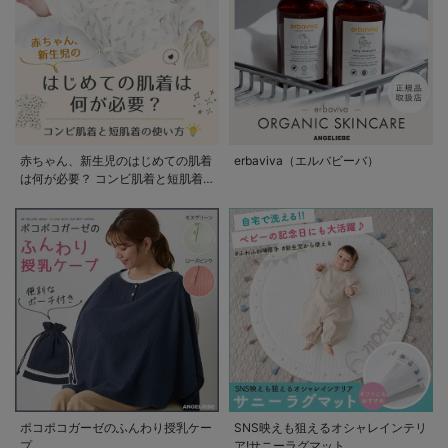
赤ちゃん、新生児のはじめての肌着
erbaviva（エルバビーバ）
は何が必要？ コンビ肌着と短肌着
の使い方
ポコポコガーゼのふんわり授乳ケー
SNS映えも狙えるオシャレインテリ
プ
ア!サニーラグマット