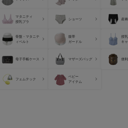
マタニティ
ショーツ
産褥
授乳ブラ
骨盤・マタニテ
腹帯
授乳
ィベルト
ガードル
キャ
母子手帳ケース
マザーズバッグ
便利
ベビー
フェムテック
アイテム