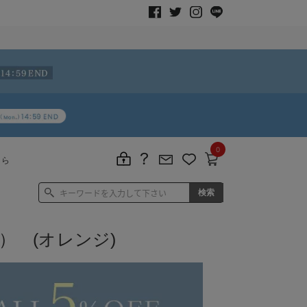
0
ちら
） (オレンジ)