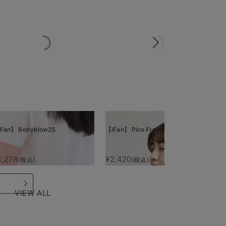
Fan】 Bodyblow2S
【iFan】 Pico Freeze
【i
3,278
¥2,420
¥
(税込)
(税込)
VIEW ALL