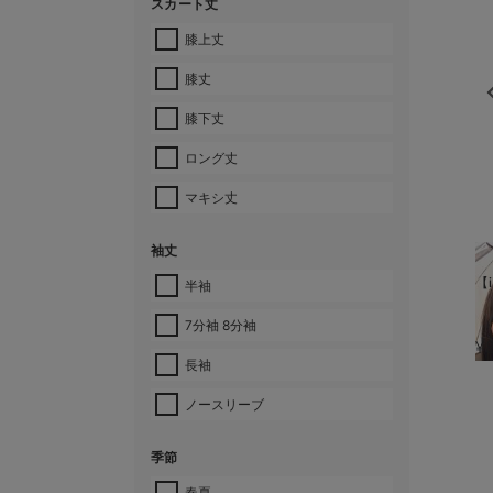
スカート丈
膝上丈
膝丈
膝下丈
ロング丈
マキシ丈
袖丈
【i
半袖
7分袖 8分袖
¥
長袖
ノースリーブ
季節
春夏