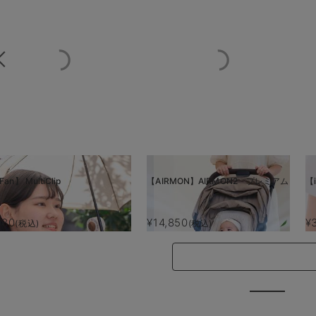
Fan】 MultiClip
【AIRMON】AIRMON2 プレミアム
【i
880
¥14,850
¥
(税込)
(税込)