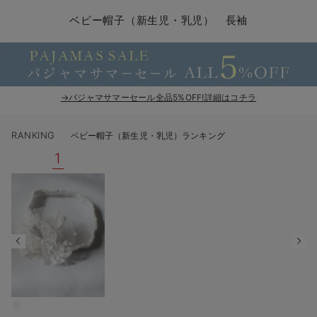
コンビ肌着・新生児/ベビー肌着
ベビー ワンピース
ベビー袴
ベビー ブランケット・タオルケット
子育て便利家電
抱っこ紐
夏のお役立ちベビーウェア
【アウトレット】トップス・授乳トップス
透け防止
再入荷｜アウター
トップス
【37周年祭セール】4
【〜10℃】3月中旬
涼しくて可愛い「ワン
デニム
きれいめトップス派
マタニティインナー
【オフィスカジュアル
パンツタイプ
【フォーマル】ボトム
【ベビー】半袖
2WAYオール
Aライン ・フレアワ
〜5,000円（税込）
綿混素材
赤ちゃんへ使うもの
【冬のあったか特集】
ベビー帽子（新生児・乳児） 長袖
ツーウェイオール・2WAYオール（新生児）
ベビー パンツ
おくるみ（新生児）
プレイマット・ベビー マット
ベビーケープ
シンカーパイル特集
【アウトレット】ボトムス
見えてもカワイイ
パンツ
レギンス
きれいめスカート派
ベビー
【フォーマル】トップ
【ベビー】グッズ
コンビ肌着
Iライン ・タイトシ
〜10,000円（税込）
腹巻・ひざ上パンツ
産後に使うグッズ
【冬のあったか特集】
ベビー ブルマ
ベビー 雑貨 小物
ベビーの動物なりきり特集
【アウトレット】パジャマ
コットン素材
スカート
オフィス
きれいめ美脚パンツ派
短肌着
快適ウェア10%OFF
ジャンパースカート/
10,001円（税込）〜
保温&リカバリー
【冬のあったか特集】
ベビー スカート
ベビー安全グッズ
ベビー 夏のお役立ちグッズ特集
【アウトレット】インナー
冷房対策
パジャマ
ツィード派
セット
ワーク・オフィス
女の子におススメのギ
レギンス・タイツ
→パジャマサマーセール全品5%OFF!詳細はコチラ
ベビートップス
ベビーおもちゃ
【素材別】ベビーロンパース特集
【アウトレット】ベビー
接触冷感素材
インナー
MAX55%OFF ブラッ
王道シンプル派
カジュアル
男の子におススメのギ
カップ付きインナー
RANKING
ベビー帽子（新生児・乳児）ランキング
ベビー アウター
メモリアルグッズ
袴ロンパース特集
Tシャツブラ
雑貨
セットアップ派
フォーマル / オケー
定番ギフト
あったか度◎
1
ベビー セットアップ
授乳・調乳・お食事
ブラトップ
ベビー
あったかアイテム｜ベ
もらって嬉しいギフト
裏起毛素材
スタイ・よだれかけ（新生児・ベビー）
哺乳瓶
親子セット
かわいくておもしろい
ベビー帽子（新生児・乳児）
赤ちゃん 洗剤・洗濯用品・お掃除
快適機能ウェア特集 トップス
何枚あっても嬉しいア
新生児スリーパー・ベビーパジャマ
赤ちゃん お風呂・ベビースキンケア
快適機能ウェア特集 ボトムス
長く使えるアイテム
おむつ関連グッズ
快適機能ウェア特集 パジャマ
ベビーシューズ・ファーストシューズ・ベビー靴下
お部屋映えアイテム