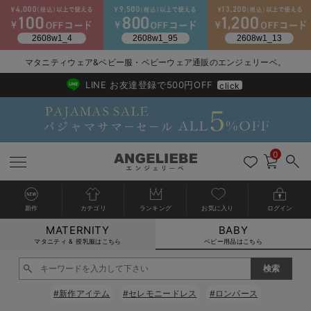
2026/NewArrival
送料495円(一部地域を除く) 7,700円以上で送料無料
マタニティウェア&ベビー服・ベビーウェア通販のエンジェリーベ。
LINE お友達登録で500円OFF
click
0
新作
カテゴリ
ランキング
お気に入り
ログイン
MATERNITY
BABY
戻る
戻る
戻る
戻る
戻る
戻る
戻る
戻る
戻る
戻る
戻る
戻る
戻る
戻る
戻る
戻る
戻る
戻る
戻る
戻る
戻る
戻る
戻る
戻る
戻る
戻る
戻る
戻る
戻る
戻る
戻る
カートに入れる
マタニティ & 授乳服はこちら
ベビー用品はこちら
新生児服全て
ベビー服全て
シーズンアイテム全て
ベビー・新生児 寝具全て
ベビー 雑貨全て
お出かけグッズ全て
ベビー｜季節の特集全て
アウトレット全て
特集全て
再入荷全て
送料無料アイテム全て
ブラキャミ おまとめ
【37周年祭セール】
気温差別オススメアイ
マタニティウェア お
こだわりの履き心地！
出産準備応援割全て
春のマタニティワンピ
Gift Selection 
冬の冷え対策インナー
入院準備の持ち物チェ
冬のあったか特集全て
閉じる
出産準備
ロンパース・カバーオール
甚平・浴衣
ベビーベッド・布団 （ベビー・新生児）
ベビーカー
猛暑からベビーを守るひんやりグッズ
【アウトレット】ワンピース
抗菌防臭加工
再入荷｜インナー
ベビーチェア（ハイローチェア）・ベビーラック
ワンピース
【37周年祭セール】2
【15℃】3月下旬～
動きやすく着回しでき
強撚スムース(コスパ
【おまとめ割】パジャ
カジュアル
ジャケット派
マタニティパジャマ
【オフィスカジュアル
レギンスタイプ
【フォーマル】ワンピ
【ベビー】長袖
ハンカチ
快適ウェア10%OFF
セットアップ・ レイ
〜3,000円（税込）
薄くてあったか
入院してすぐ使うグッ
【冬のあったか特集】
#新作アイテム
#セレモニードレス
#ロンパース