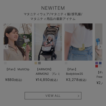
NEWITEM
マタニティウェア/マタニティ服/授乳服/
マタニティ用品の最新アイテム
【iFan】 MultiClip
【AIRMON】
【iFan】
【iFan
AIRMON2 プレミ
Bodyblow2S
Freeze
アム
¥880
¥14,850
¥3,278
(税込)
(税込)
(税込)
¥2,4
VIEW ALL