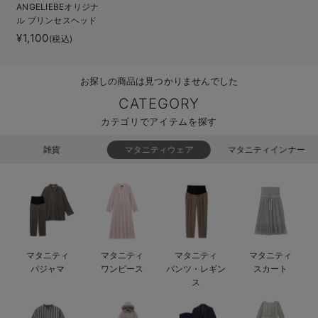
ANGELIEBEオリジナ
ベビー リュック
erbaviva（エルバビーバ）
ル プリンセスヘッド
ドレス
¥1,100
(税込)
ベビー 小物
安心の日本製。先輩ママが買ってよかった！本当に必要な出産準備品
ハレの日に着るANGELIEBEのセレモニー
お探しの商品は見つかりませんでした
買って正解！高評価レビューアイテム
CATEGORY
カテゴリでアイテムを探す
冬に可愛いニットがお得！
雑貨
マタニティウェア
マタニティインナー
親子コーデ｜ママとベビーにおすすめ！
便利な育児家電
Gift Selection 出産祝い
ロンパースはいつからいつまで使う？選ぶポイントも解説！
マタニティ
マタニティ
マタニティ
マタニティ
パジャマ
ワンピース
パンツ・レギン
スカート
保育園・入園準備特集
ス
ファルスカ