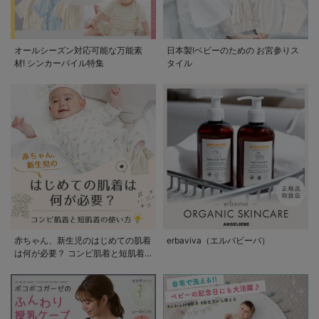
オールシーズン対応可能な万能素
日本製!ベビーのための お宮参りス
材! シンカーパイル特集
タイル
赤ちゃん、新生児のはじめての肌着
erbaviva（エルバビーバ）
は何が必要？ コンビ肌着と短肌着
の使い方