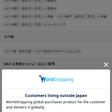
ベビー帽子（新生児・乳児）
×
横開き
ベビー帽子（新生児・乳児）
×
前開き
ベビー帽子（新生児・乳児）
×
長袖
ベビー帽子（新生児・乳児）
×
半袖
ベビー帽子（新生児・乳児）
×
ノースリーブ
その他
ベビー服・新生児服・ベビー用品のTOPページはこちら
Q&A
お客様からのよくあるご質問
返品交換について
キャンセルについて
配送について
お届け情報の変更
お気に入り商品を確認する
お支払いについて
お買い物について
返品条件はありますか？