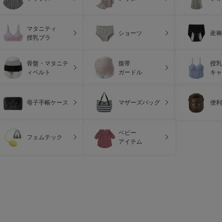
マタニティ
ショーツ
産褥
授乳ブラ
骨盤・マタニテ
腹帯
授乳
ィベルト
ガードル
キャ
母子手帳ケース
マザーズバッグ
便利
ベビー
フェムテック
アイテム