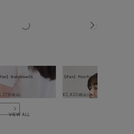
Fan】 Bodyblow2S
【iFan】 Pico Freeze
【i
3,278
¥2,420
¥
(税込)
(税込)
VIEW ALL