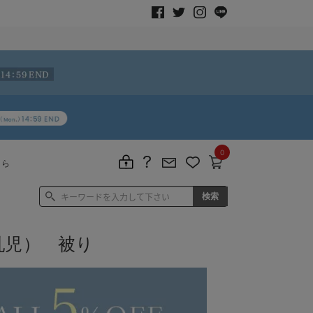
0
ちら
乳児） 被り