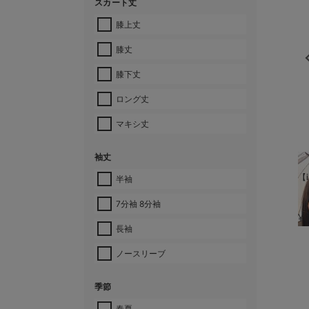
スカート丈
膝上丈
膝丈
膝下丈
ロング丈
マキシ丈
袖丈
【i
半袖
7分袖 8分袖
¥
長袖
ノースリーブ
季節
春夏