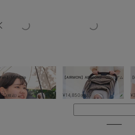
Fan】 MultiClip
【AIRMON】AIRMON2 プレミアム
【i
880
¥14,850
¥
(税込)
(税込)