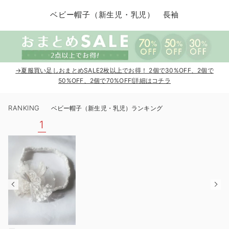
コンビ肌着・新生児/ベビー肌着
ベビー ワンピース
ベビー袴
ベビー ブランケット・タオルケット
子育て便利家電
抱っこ紐
夏のお役立ちベビーウェア
【アウトレット】トップス・授乳トップス
透け防止
再入荷｜アウター
トップス
【37周年祭セール】4
【〜10℃】3月中旬
涼しくて可愛い「ワン
デニム
きれいめトップス派
マタニティインナー
【オフィスカジュアル
パンツタイプ
【フォーマル】ボトム
【ベビー】半袖
2WAYオール
Aライン ・フレアワ
〜5,000円（税込）
綿混素材
赤ちゃんへ使うもの
【冬のあったか特集】
ベビー帽子（新生児・乳児） 長袖
ツーウェイオール・2WAYオール（新生児）
ベビー パンツ
おくるみ（新生児）
プレイマット・ベビー マット
ベビーケープ
シンカーパイル特集
【アウトレット】ボトムス
見えてもカワイイ
パンツ
レギンス
きれいめスカート派
ベビー
【フォーマル】トップ
【ベビー】グッズ
コンビ肌着
Iライン ・タイトシ
〜10,000円（税込）
腹巻・ひざ上パンツ
産後に使うグッズ
【冬のあったか特集】
ベビー ブルマ
ベビー 雑貨 小物
ベビーの動物なりきり特集
【アウトレット】パジャマ
コットン素材
スカート
オフィス
きれいめ美脚パンツ派
短肌着
快適ウェア10%OFF
ジャンパースカート/
10,001円（税込）〜
保温&リカバリー
【冬のあったか特集】
ベビー スカート
ベビー安全グッズ
ベビー 夏のお役立ちグッズ特集
【アウトレット】インナー
冷房対策
パジャマ
ツィード派
セット
ワーク・オフィス
女の子におススメのギ
レギンス・タイツ
→夏服買い足しおまとめSALE2枚以上でお得！ 2個で30%OFF、2個で
50%OFF、2個で70%OFF!詳細はコチラ
ベビートップス
ベビーおもちゃ
【素材別】ベビーロンパース特集
【アウトレット】ベビー
接触冷感素材
インナー
MAX55%OFF ブラッ
王道シンプル派
カジュアル
男の子におススメのギ
カップ付きインナー
RANKING
ベビー帽子（新生児・乳児）ランキング
ベビー アウター
メモリアルグッズ
袴ロンパース特集
Tシャツブラ
雑貨
セットアップ派
フォーマル / オケー
定番ギフト
あったか度◎
1
ベビー セットアップ
授乳・調乳・お食事
ブラトップ
ベビー
あったかアイテム｜ベ
もらって嬉しいギフト
裏起毛素材
スタイ・よだれかけ（新生児・ベビー）
哺乳瓶
親子セット
かわいくておもしろい
ベビー帽子（新生児・乳児）
赤ちゃん 洗剤・洗濯用品・お掃除
快適機能ウェア特集 トップス
何枚あっても嬉しいア
新生児スリーパー・ベビーパジャマ
赤ちゃん お風呂・ベビースキンケア
快適機能ウェア特集 ボトムス
長く使えるアイテム
おむつ関連グッズ
快適機能ウェア特集 パジャマ
ベビーシューズ・ファーストシューズ・ベビー靴下
お部屋映えアイテム