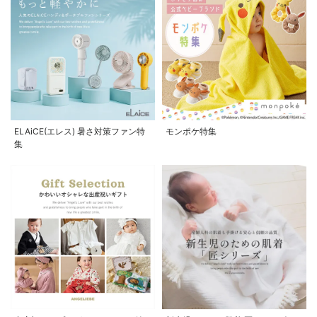
ELAiCE(エレス) 暑さ対策ファン特
モンポケ特集
集