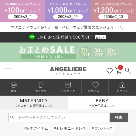
2026/NewArrival
送料495円(一部地域を除く) 7,700円以上で送料無料
マタニティウェア&ベビー服・ベビーウェア通販のエンジェリーベ。
LINE お友達登録で500円OFF
click
0
新作
カテゴリ
ランキング
お気に入り
ログイン
MATERNITY
BABY
戻る
戻る
戻る
戻る
戻る
戻る
戻る
戻る
戻る
戻る
戻る
戻る
戻る
戻る
戻る
戻る
戻る
戻る
戻る
戻る
戻る
戻る
戻る
戻る
戻る
戻る
戻る
戻る
戻る
戻る
戻る
カートに入れる
マタニティ & 授乳服はこちら
ベビー用品はこちら
新生児服全て
ベビー服全て
シーズンアイテム全て
ベビー・新生児 寝具全て
ベビー 雑貨全て
お出かけグッズ全て
ベビー｜季節の特集全て
アウトレット全て
特集全て
再入荷全て
送料無料アイテム全て
ブラキャミ おまとめ
【37周年祭セール】
気温差別オススメアイ
マタニティウェア お
こだわりの履き心地！
出産準備応援割全て
春のマタニティワンピ
Gift Selection 
冬の冷え対策インナー
入院準備の持ち物チェ
冬のあったか特集全て
閉じる
出産準備
ロンパース・カバーオール
甚平・浴衣
ベビーベッド・布団 （ベビー・新生児）
ベビーカー
猛暑からベビーを守るひんやりグッズ
【アウトレット】ワンピース
抗菌防臭加工
再入荷｜インナー
ベビーチェア（ハイローチェア）・ベビーラック
ワンピース
【37周年祭セール】2
【15℃】3月下旬～
動きやすく着回しでき
強撚スムース(コスパ
【おまとめ割】パジャ
カジュアル
ジャケット派
マタニティパジャマ
【オフィスカジュアル
レギンスタイプ
【フォーマル】ワンピ
【ベビー】長袖
ハンカチ
快適ウェア10%OFF
セットアップ・ レイ
〜3,000円（税込）
薄くてあったか
入院してすぐ使うグッ
【冬のあったか特集】
#新作アイテム
#セレモニードレス
#ロンパース