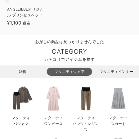
ベビー リュック
erbaviva（エルバビーバ）
ANGELIEBEオリジナ
ル プリンセスヘッド
ベビー 小物
安心の日本製。先輩ママが買ってよかった！本当に必要な出産準備品
ドレス
¥1,100
(税込)
ハレの日に着るANGELIEBEのセレモニー
お探しの商品は見つかりませんでした
買って正解！高評価レビューアイテム
CATEGORY
冬に可愛いニットがお得！
カテゴリでアイテムを探す
親子コーデ｜ママとベビーにおすすめ！
雑貨
マタニティウェア
マタニティインナー
便利な育児家電
Gift Selection 出産祝い
ロンパースはいつからいつまで使う？選ぶポイントも解説！
マタニティ
マタニティ
マタニティ
マタニティ
保育園・入園準備特集
パジャマ
ワンピース
パンツ・レギン
スカート
ス
ファルスカ