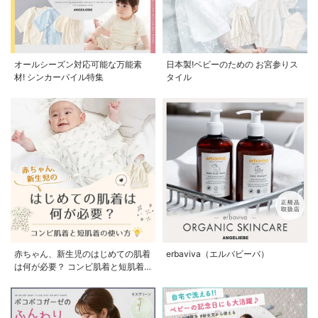
オールシーズン対応可能な万能素
日本製!ベビーのための お宮参りス
材! シンカーパイル特集
タイル
赤ちゃん、新生児のはじめての肌着
erbaviva（エルバビーバ）
は何が必要？ コンビ肌着と短肌着
の使い方