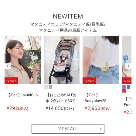
NEWITEM
マタニティウェア/マタニティ服/授乳服/
マタニティ用品の最新アイテム
10%OFF
10%OFF
10%OFF
【iFan】 MultiClip
【おまとめSALE対
【iFan】
【iFan
象|2点以上で30%
Bodyblow2S
Freeze
オフ】
¥792
¥14,850
¥2,950
(税込)
(税込)
(税込)
¥2,1
【AIRMON】
AIRMON2 プレミ
アム
VIEW ALL