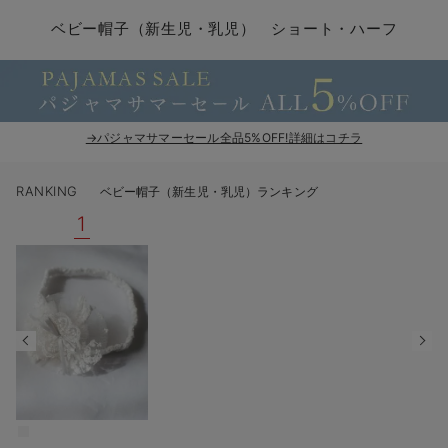
コンビ肌着・新生児/ベビー肌着
ベビー ワンピース
ベビー袴
ベビー ブランケット・タオルケット
子育て便利家電
抱っこ紐
夏のお役立ちベビーウェア
【アウトレット】トップス・授乳トップス
透け防止
再入荷｜アウター
トップス
【37周年祭セール】4
【〜10℃】3月中旬
涼しくて可愛い「ワン
デニム
きれいめトップス派
マタニティインナー
【オフィスカジュアル
パンツタイプ
【フォーマル】ボトム
【ベビー】半袖
2WAYオール
Aライン ・フレアワ
〜5,000円（税込）
綿混素材
赤ちゃんへ使うもの
【冬のあったか特集】
ベビー帽子（新生児・乳児） ショート・ハーフ
ツーウェイオール・2WAYオール（新生児）
ベビー パンツ
おくるみ（新生児）
プレイマット・ベビー マット
ベビーケープ
シンカーパイル特集
【アウトレット】ボトムス
見えてもカワイイ
パンツ
レギンス
きれいめスカート派
ベビー
【フォーマル】トップ
【ベビー】グッズ
コンビ肌着
Iライン ・タイトシ
〜10,000円（税込）
腹巻・ひざ上パンツ
産後に使うグッズ
【冬のあったか特集】
ベビー ブルマ
ベビー 雑貨 小物
ベビーの動物なりきり特集
【アウトレット】パジャマ
コットン素材
スカート
オフィス
きれいめ美脚パンツ派
短肌着
快適ウェア10%OFF
ジャンパースカート/
10,001円（税込）〜
保温&リカバリー
【冬のあったか特集】
ベビー スカート
ベビー安全グッズ
ベビー 夏のお役立ちグッズ特集
【アウトレット】インナー
冷房対策
パジャマ
ツィード派
セット
ワーク・オフィス
女の子におススメのギ
レギンス・タイツ
→パジャマサマーセール全品5%OFF!詳細はコチラ
ベビートップス
ベビーおもちゃ
【素材別】ベビーロンパース特集
【アウトレット】ベビー
接触冷感素材
インナー
MAX55%OFF ブラッ
王道シンプル派
カジュアル
男の子におススメのギ
カップ付きインナー
RANKING
ベビー帽子（新生児・乳児）ランキング
ベビー アウター
メモリアルグッズ
袴ロンパース特集
Tシャツブラ
雑貨
セットアップ派
フォーマル / オケー
定番ギフト
あったか度◎
1
ベビー セットアップ
授乳・調乳・お食事
ブラトップ
ベビー
あったかアイテム｜ベ
もらって嬉しいギフト
裏起毛素材
スタイ・よだれかけ（新生児・ベビー）
哺乳瓶
親子セット
かわいくておもしろい
ベビー帽子（新生児・乳児）
赤ちゃん 洗剤・洗濯用品・お掃除
快適機能ウェア特集 トップス
何枚あっても嬉しいア
新生児スリーパー・ベビーパジャマ
赤ちゃん お風呂・ベビースキンケア
快適機能ウェア特集 ボトムス
長く使えるアイテム
おむつ関連グッズ
快適機能ウェア特集 パジャマ
ベビーシューズ・ファーストシューズ・ベビー靴下
お部屋映えアイテム