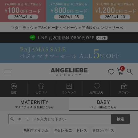
2026/NewArrival
送料495円(一部地域を除く) 7,700円以上で送料無料
マタニティウェア&ベビー服・ベビーウェア通販のエンジェリーベ。
LINE お友達登録で500円OFF
click
0
新作
カテゴリ
ランキング
お気に入り
ログイン
MATERNITY
BABY
戻る
戻る
戻る
戻る
戻る
戻る
戻る
戻る
戻る
戻る
戻る
戻る
戻る
戻る
戻る
戻る
戻る
戻る
戻る
戻る
戻る
戻る
戻る
戻る
戻る
戻る
戻る
戻る
戻る
戻る
戻る
カートに入れる
マタニティ & 授乳服はこちら
ベビー用品はこちら
新生児服全て
ベビー服全て
シーズンアイテム全て
ベビー・新生児 寝具全て
ベビー 雑貨全て
お出かけグッズ全て
ベビー｜季節の特集全て
アウトレット全て
特集全て
再入荷全て
送料無料アイテム全て
ブラキャミ おまとめ
【37周年祭セール】
気温差別オススメアイ
マタニティウェア お
こだわりの履き心地！
出産準備応援割全て
春のマタニティワンピ
Gift Selection 
冬の冷え対策インナー
入院準備の持ち物チェ
冬のあったか特集全て
閉じる
出産準備
ロンパース・カバーオール
甚平・浴衣
ベビーベッド・布団 （ベビー・新生児）
ベビーカー
猛暑からベビーを守るひんやりグッズ
【アウトレット】ワンピース
抗菌防臭加工
再入荷｜インナー
ベビーチェア（ハイローチェア）・ベビーラック
ワンピース
【37周年祭セール】2
【15℃】3月下旬～
動きやすく着回しでき
強撚スムース(コスパ
【おまとめ割】パジャ
カジュアル
ジャケット派
マタニティパジャマ
【オフィスカジュアル
レギンスタイプ
【フォーマル】ワンピ
【ベビー】長袖
ハンカチ
快適ウェア10%OFF
セットアップ・ レイ
〜3,000円（税込）
薄くてあったか
入院してすぐ使うグッ
【冬のあったか特集】
#新作アイテム
#セレモニードレス
#ロンパース