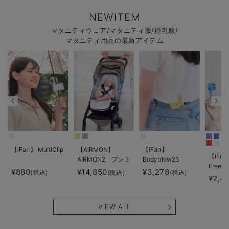
NEWITEM
マタニティウェア/マタニティ服/授乳服/
マタニティ用品の最新アイテム
【iFan】 MultiClip
【AIRMON】
【iFan】
【iFan
AIRMON2 プレミ
Bodyblow2S
Freeze
アム
¥880
¥14,850
¥3,278
(税込)
(税込)
(税込)
¥2,4
VIEW ALL