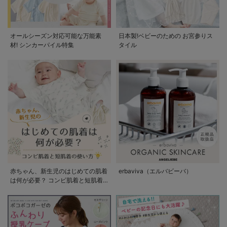
オールシーズン対応可能な万能素
日本製!ベビーのための お宮参りス
材! シンカーパイル特集
タイル
赤ちゃん、新生児のはじめての肌着
erbaviva（エルバビーバ）
は何が必要？ コンビ肌着と短肌着
の使い方