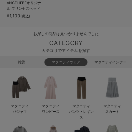
ANGELIEBEオリジナ
ベビー リュック
erbaviva（エルバビーバ）
ル プリンセスヘッド
ドレス
¥1,100
(税込)
ベビー 小物
安心の日本製。先輩ママが買ってよかった！本当に必要な出産準備品
ハレの日に着るANGELIEBEのセレモニー
お探しの商品は見つかりませんでした
買って正解！高評価レビューアイテム
CATEGORY
カテゴリでアイテムを探す
冬に可愛いニットがお得！
雑貨
マタニティウェア
マタニティインナー
親子コーデ｜ママとベビーにおすすめ！
便利な育児家電
Gift Selection 出産祝い
ロンパースはいつからいつまで使う？選ぶポイントも解説！
マタニティ
マタニティ
マタニティ
マタニティ
パジャマ
ワンピース
パンツ・レギン
スカート
保育園・入園準備特集
ス
ファルスカ