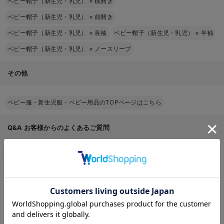
ベビー帽子（新生児・乳児）
×
横開き
ベビー帽子（新生児・乳児）
×
前開き
ベビー帽子（新生児・乳児）
×
長袖
ベビー帽子（新生児・乳児）
×
半袖
ベビー帽子（新生児・乳児）
×
ノースリーブ
その他
ベビー服・新生児服・ベビー用品のTOPページはこちら
Q&A
お客様からのよくあるご質問
返品交換について
キャンセルについて
配送について
お届け情報の変更
お気に入り商品を確認する
お支払いについて
お買い物について
返品条件はありますか？