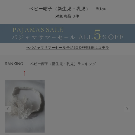
コンビ肌着・新生児/ベビー肌着
ベビー ワンピース
ベビー袴
ベビー ブランケット・タオルケット
子育て便利家電
抱っこ紐
夏のお役立ちベビーウェア
【アウトレット】トップス・授乳トップス
透け防止
再入荷｜アウター
トップス
【37周年祭セール】4
【〜10℃】3月中旬
涼しくて可愛い「ワン
デニム
きれいめトップス派
マタニティインナー
【オフィスカジュアル
パンツタイプ
【フォーマル】ボトム
【ベビー】半袖
2WAYオール
Aライン ・フレアワ
〜5,000円（税込）
綿混素材
赤ちゃんへ使うもの
【冬のあったか特集】
ベビー帽子（新生児・乳児） 60㎝
ツーウェイオール・2WAYオール（新生児）
ベビー パンツ
おくるみ（新生児）
プレイマット・ベビー マット
ベビーケープ
シンカーパイル特集
【アウトレット】ボトムス
見えてもカワイイ
パンツ
レギンス
きれいめスカート派
ベビー
【フォーマル】トップ
【ベビー】グッズ
コンビ肌着
Iライン ・タイトシ
〜10,000円（税込）
腹巻・ひざ上パンツ
産後に使うグッズ
【冬のあったか特集】
対象商品 3件
ベビー ブルマ
ベビー 雑貨 小物
ベビーの動物なりきり特集
【アウトレット】パジャマ
コットン素材
スカート
オフィス
きれいめ美脚パンツ派
短肌着
快適ウェア10%OFF
ジャンパースカート/
10,001円（税込）〜
保温&リカバリー
【冬のあったか特集】
ベビー スカート
ベビー安全グッズ
ベビー 夏のお役立ちグッズ特集
【アウトレット】インナー
冷房対策
パジャマ
ツィード派
セット
ワーク・オフィス
女の子におススメのギ
レギンス・タイツ
→パジャマサマーセール全品5%OFF!詳細はコチラ
ベビートップス
ベビーおもちゃ
【素材別】ベビーロンパース特集
【アウトレット】ベビー
接触冷感素材
インナー
MAX55%OFF ブラッ
王道シンプル派
カジュアル
男の子におススメのギ
カップ付きインナー
RANKING
ベビー帽子（新生児・乳児）ランキング
ベビー アウター
メモリアルグッズ
袴ロンパース特集
Tシャツブラ
雑貨
セットアップ派
フォーマル / オケー
定番ギフト
あったか度◎
1
ベビー セットアップ
授乳・調乳・お食事
ブラトップ
ベビー
あったかアイテム｜ベ
もらって嬉しいギフト
裏起毛素材
スタイ・よだれかけ（新生児・ベビー）
哺乳瓶
親子セット
かわいくておもしろい
ベビー帽子（新生児・乳児）
赤ちゃん 洗剤・洗濯用品・お掃除
快適機能ウェア特集 トップス
何枚あっても嬉しいア
新生児スリーパー・ベビーパジャマ
赤ちゃん お風呂・ベビースキンケア
快適機能ウェア特集 ボトムス
長く使えるアイテム
おむつ関連グッズ
快適機能ウェア特集 パジャマ
ベビーシューズ・ファーストシューズ・ベビー靴下
お部屋映えアイテム