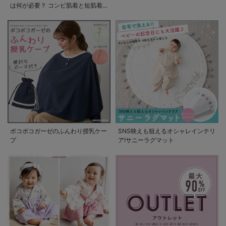
は何が必要？ コンビ肌着と短肌着
の使い方
ポコポコガーゼのふんわり授乳ケー
SNS映えも狙えるオシャレインテリ
プ
ア!サニーラグマット