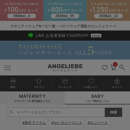
2026/NewArrival
送料495円(一部地域を除く) 7,700円以上で送料無料
マタニティウェア&ベビー服・ベビーウェア通販のエンジェリーベ。
LINE お友達登録で500円OFF
click
0
新作
カテゴリ
ランキング
お気に入り
ログイン
MATERNITY
BABY
戻る
戻る
戻る
戻る
戻る
戻る
戻る
戻る
戻る
戻る
戻る
戻る
戻る
戻る
戻る
戻る
戻る
戻る
戻る
戻る
戻る
戻る
戻る
戻る
戻る
戻る
戻る
戻る
戻る
戻る
戻る
カートに入れる
マタニティ & 授乳服はこちら
ベビー用品はこちら
新生児服全て
ベビー服全て
シーズンアイテム全て
ベビー・新生児 寝具全て
ベビー 雑貨全て
お出かけグッズ全て
ベビー｜季節の特集全て
アウトレット全て
特集全て
再入荷全て
送料無料アイテム全て
ブラキャミ おまとめ
【37周年祭セール】
気温差別オススメアイ
マタニティウェア お
こだわりの履き心地！
出産準備応援割全て
春のマタニティワンピ
Gift Selection 
冬の冷え対策インナー
入院準備の持ち物チェ
冬のあったか特集全て
閉じる
出産準備
ロンパース・カバーオール
甚平・浴衣
ベビーベッド・布団 （ベビー・新生児）
ベビーカー
猛暑からベビーを守るひんやりグッズ
【アウトレット】ワンピース
抗菌防臭加工
再入荷｜インナー
ベビーチェア（ハイローチェア）・ベビーラック
ワンピース
【37周年祭セール】2
【15℃】3月下旬～
動きやすく着回しでき
強撚スムース(コスパ
【おまとめ割】パジャ
カジュアル
ジャケット派
マタニティパジャマ
【オフィスカジュアル
レギンスタイプ
【フォーマル】ワンピ
【ベビー】長袖
ハンカチ
快適ウェア10%OFF
セットアップ・ レイ
〜3,000円（税込）
薄くてあったか
入院してすぐ使うグッ
【冬のあったか特集】
#新作アイテム
#セレモニードレス
#ロンパース