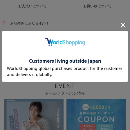
お支払いについて
お買い物について
返品条件はありますか？
サイズを間違って注文した為、返品・交換したい
お気に入り商品を確認する
届いた商品に不具合があった為、交換・返品したい
ベビー用品TOP
ベビー全商品
ベビー服
ベビー帽子（新生児・乳児）
＞
＞
＞
EVENT
セール / クーポン情報