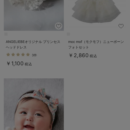
デロンギ
入院準備の持ち物チェック
ANGELIEBEオリジナル プリンセス
moc mof（モクモフ）ニューボーン
ヘッドドレス
フォトセット
￥2,860
3件
税込
￥1,100
税込