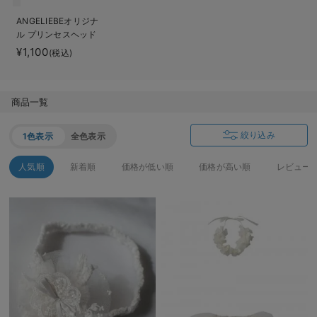
ベビー リュック
erbaviva（エルバビーバ）
ANGELIEBEオリジナ
ル プリンセスヘッド
ベビー 小物
安心の日本製。先輩ママが買ってよかった！本当に必要な出産準備品
ドレス
¥1,100
(税込)
ハレの日に着るANGELIEBEのセレモニー
買って正解！高評価レビューアイテム
商品一覧
冬に可愛いニットがお得！
絞り込み
1色表示
全色表示
親子コーデ｜ママとベビーにおすすめ！
人気順
新着順
価格が低い順
価格が高い順
レビュー
便利な育児家電
Gift Selection 出産祝い
ロンパースはいつからいつまで使う？選ぶポイントも解説！
保育園・入園準備特集
ファルスカ