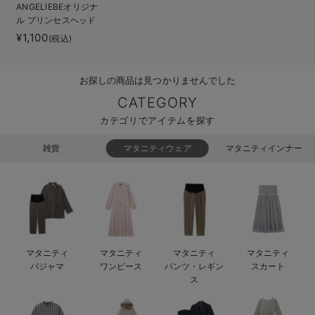
ANGELIEBEオリジナ
ベビー リュック
erbaviva（エルバビーバ）
ル プリンセスヘッド
ドレス
¥1,100
(税込)
ベビー 小物
安心の日本製。先輩ママが買ってよかった！本当に必要な出産準備品
ハレの日に着るANGELIEBEのセレモニー
お探しの商品は見つかりませんでした
買って正解！高評価レビューアイテム
CATEGORY
カテゴリでアイテムを探す
冬に可愛いニットがお得！
雑貨
マタニティウェア
マタニティインナー
親子コーデ｜ママとベビーにおすすめ！
便利な育児家電
Gift Selection 出産祝い
ロンパースはいつからいつまで使う？選ぶポイントも解説！
マタニティ
マタニティ
マタニティ
マタニティ
パジャマ
ワンピース
パンツ・レギン
スカート
保育園・入園準備特集
ス
ファルスカ