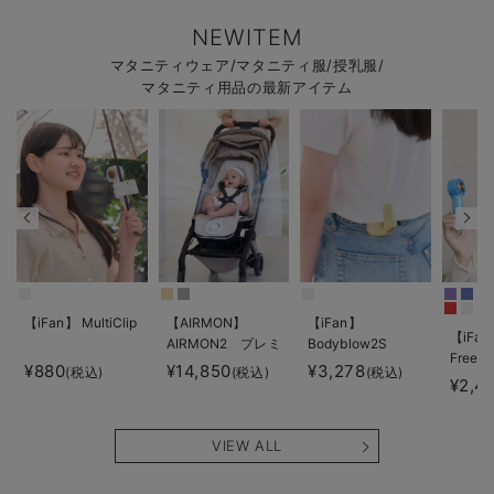
NEWITEM
マタニティウェア/マタニティ服/授乳服/
マタニティ用品の最新アイテム
【iFan】 MultiClip
【AIRMON】
【iFan】
【iFan
AIRMON2 プレミ
Bodyblow2S
Freeze
アム
¥880
¥14,850
¥3,278
(税込)
(税込)
(税込)
¥2,4
VIEW ALL