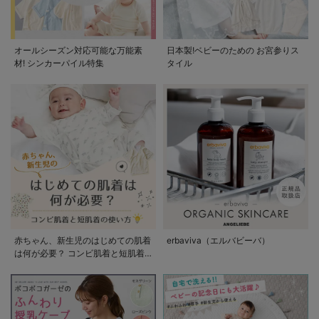
オールシーズン対応可能な万能素
日本製!ベビーのための お宮参りス
材! シンカーパイル特集
タイル
赤ちゃん、新生児のはじめての肌着
erbaviva（エルバビーバ）
は何が必要？ コンビ肌着と短肌着
の使い方