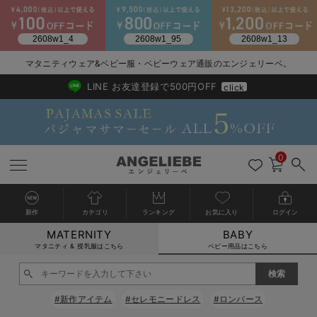
2026/NewArrival
送料495円(一部地域を除く) 7,700円以上で送料無料
マタニティウェア&ベビー服・ベビーウェア通販のエンジェリーベ。
LINE お友達登録で500円OFF
click
0
新作
カテゴリ
ランキング
お気に入り
ログイン
MATERNITY
BABY
戻る
戻る
戻る
戻る
戻る
戻る
戻る
戻る
戻る
戻る
戻る
戻る
戻る
戻る
戻る
戻る
戻る
戻る
戻る
戻る
戻る
戻る
戻る
戻る
戻る
戻る
戻る
戻る
戻る
戻る
戻る
カートに入れる
マタニティ & 授乳服はこちら
ベビー用品はこちら
新生児服全て
ベビー服全て
シーズンアイテム全て
ベビー・新生児 寝具全て
ベビー 雑貨全て
お出かけグッズ全て
ベビー｜季節の特集全て
アウトレット全て
特集全て
再入荷全て
送料無料アイテム全て
ブラキャミ おまとめ
【37周年祭セール】
気温差別オススメアイ
マタニティウェア お
こだわりの履き心地！
出産準備応援割全て
春のマタニティワンピ
Gift Selection 
冬の冷え対策インナー
入院準備の持ち物チェ
冬のあったか特集全て
閉じる
出産準備
ロンパース・カバーオール
甚平・浴衣
ベビーベッド・布団 （ベビー・新生児）
ベビーカー
猛暑からベビーを守るひんやりグッズ
【アウトレット】ワンピース
抗菌防臭加工
再入荷｜インナー
ベビーチェア（ハイローチェア）・ベビーラック
ワンピース
【37周年祭セール】2
【15℃】3月下旬～
動きやすく着回しでき
強撚スムース(コスパ
【おまとめ割】パジャ
カジュアル
ジャケット派
マタニティパジャマ
【オフィスカジュアル
レギンスタイプ
【フォーマル】ワンピ
【ベビー】長袖
ハンカチ
快適ウェア10%OFF
セットアップ・ レイ
〜3,000円（税込）
薄くてあったか
入院してすぐ使うグッ
【冬のあったか特集】
#新作アイテム
#セレモニードレス
#ロンパース