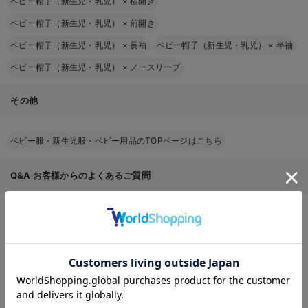
ベビー帽子（新生児・乳児）
×
横開き
ベビー帽子（新生児・乳児）
×
前開き
ベビー帽子（新生児・乳児）
×
長袖
ベビー帽子（新生児・乳児）
×
半袖
ベビー帽子（新生児・乳児）
×
ノースリーブ
その他
ベビー服・新生児服・ベビー用品のTOPページはこちら
Q&A
お客様からのよくあるご質問
返品交換について
キャンセルについて
配送について
お届け情報の変更
お気に入り商品を確認する
お支払いについて
お買い物について
返品条件はありますか？