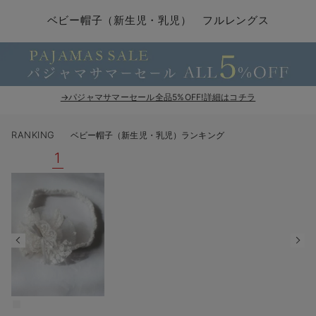
コンビ肌着・新生児/ベビー肌着
ベビー ワンピース
ベビー袴
ベビー ブランケット・タオルケット
子育て便利家電
抱っこ紐
夏のお役立ちベビーウェア
【アウトレット】トップス・授乳トップス
透け防止
再入荷｜アウター
トップス
【37周年祭セール】4
【〜10℃】3月中旬
涼しくて可愛い「ワン
デニム
きれいめトップス派
マタニティインナー
【オフィスカジュアル
パンツタイプ
【フォーマル】ボトム
【ベビー】半袖
2WAYオール
Aライン ・フレアワ
〜5,000円（税込）
綿混素材
赤ちゃんへ使うもの
【冬のあったか特集】
ベビー帽子（新生児・乳児） フルレングス
ツーウェイオール・2WAYオール（新生児）
ベビー パンツ
おくるみ（新生児）
プレイマット・ベビー マット
ベビーケープ
シンカーパイル特集
【アウトレット】ボトムス
見えてもカワイイ
パンツ
レギンス
きれいめスカート派
ベビー
【フォーマル】トップ
【ベビー】グッズ
コンビ肌着
Iライン ・タイトシ
〜10,000円（税込）
腹巻・ひざ上パンツ
産後に使うグッズ
【冬のあったか特集】
ベビー ブルマ
ベビー 雑貨 小物
ベビーの動物なりきり特集
【アウトレット】パジャマ
コットン素材
スカート
オフィス
きれいめ美脚パンツ派
短肌着
快適ウェア10%OFF
ジャンパースカート/
10,001円（税込）〜
保温&リカバリー
【冬のあったか特集】
ベビー スカート
ベビー安全グッズ
ベビー 夏のお役立ちグッズ特集
【アウトレット】インナー
冷房対策
パジャマ
ツィード派
セット
ワーク・オフィス
女の子におススメのギ
レギンス・タイツ
→パジャマサマーセール全品5%OFF!詳細はコチラ
ベビートップス
ベビーおもちゃ
【素材別】ベビーロンパース特集
【アウトレット】ベビー
接触冷感素材
インナー
MAX55%OFF ブラッ
王道シンプル派
カジュアル
男の子におススメのギ
カップ付きインナー
RANKING
ベビー帽子（新生児・乳児）ランキング
ベビー アウター
メモリアルグッズ
袴ロンパース特集
Tシャツブラ
雑貨
セットアップ派
フォーマル / オケー
定番ギフト
あったか度◎
1
ベビー セットアップ
授乳・調乳・お食事
ブラトップ
ベビー
あったかアイテム｜ベ
もらって嬉しいギフト
裏起毛素材
スタイ・よだれかけ（新生児・ベビー）
哺乳瓶
親子セット
かわいくておもしろい
ベビー帽子（新生児・乳児）
赤ちゃん 洗剤・洗濯用品・お掃除
快適機能ウェア特集 トップス
何枚あっても嬉しいア
新生児スリーパー・ベビーパジャマ
赤ちゃん お風呂・ベビースキンケア
快適機能ウェア特集 ボトムス
長く使えるアイテム
おむつ関連グッズ
快適機能ウェア特集 パジャマ
ベビーシューズ・ファーストシューズ・ベビー靴下
お部屋映えアイテム