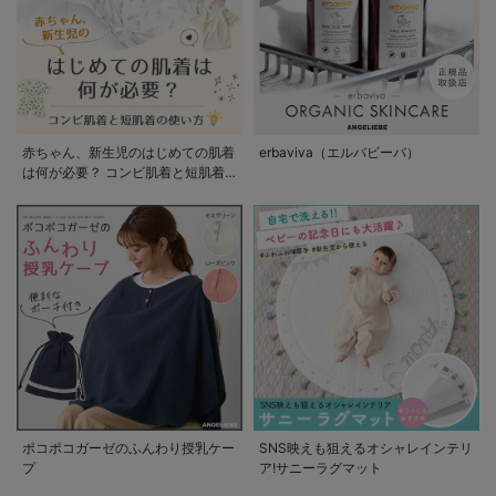
赤ちゃん、新生児のはじめての肌着
erbaviva（エルバビーバ）
は何が必要？ コンビ肌着と短肌着
の使い方
ポコポコガーゼのふんわり授乳ケー
SNS映えも狙えるオシャレインテリ
プ
ア!サニーラグマット