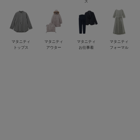
ス
ベビー リュック
erbaviva（エルバビーバ）
ベビー 小物
安心の日本製。先輩ママが買ってよかった！本当に必要な出産準備品
ハレの日に着るANGELIEBEのセレモニー
マタニティ
マタニティ
マタニティ
マタニティ
買って正解！高評価レビューアイテム
トップス
アウター
お仕事着
フォーマル
冬に可愛いニットがお得！
親子コーデ｜ママとベビーにおすすめ！
便利な育児家電
Gift Selection 出産祝い
ロンパースはいつからいつまで使う？選ぶポイントも解説！
保育園・入園準備特集
ファルスカ