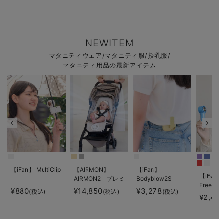
NEWITEM
マタニティウェア/マタニティ服/授乳服/
マタニティ用品の最新アイテム
【iFan】 MultiClip
【AIRMON】
【iFan】
【iFan
AIRMON2 プレミ
Bodyblow2S
Freeze
アム
¥880
¥14,850
¥3,278
(税込)
(税込)
(税込)
¥2,4