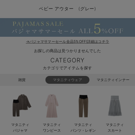
コンビ肌着・新生児/ベビー肌着
ベビー ワンピース
ベビー袴
ベビー ブランケット・タオルケット
子育て便利家電
抱っこ紐
夏のお役立ちベビーウェア
【アウトレット】トップス・授乳トップス
透け防止
再入荷｜アウター
トップス
【37周年祭セール】4
【〜10℃】3月中旬
涼しくて可愛い「ワン
デニム
きれいめトップス派
マタニティインナー
【オフィスカジュアル
パンツタイプ
【フォーマル】ボトム
【ベビー】半袖
2WAYオール
Aライン ・フレアワ
〜5,000円（税込）
綿混素材
赤ちゃんへ使うもの
【冬のあったか特集】
ベビー アウター (グレー)
ツーウェイオール・2WAYオール（新生児）
ベビー パンツ
おくるみ（新生児）
プレイマット・ベビー マット
ベビーケープ
シンカーパイル特集
【アウトレット】ボトムス
見えてもカワイイ
パンツ
レギンス
きれいめスカート派
ベビー
【フォーマル】トップ
【ベビー】グッズ
コンビ肌着
Iライン ・タイトシ
〜10,000円（税込）
腹巻・ひざ上パンツ
産後に使うグッズ
【冬のあったか特集】
ベビー ブルマ
ベビー 雑貨 小物
ベビーの動物なりきり特集
【アウトレット】パジャマ
コットン素材
スカート
オフィス
きれいめ美脚パンツ派
短肌着
快適ウェア10%OFF
ジャンパースカート/
10,001円（税込）〜
保温&リカバリー
【冬のあったか特集】
ベビー スカート
ベビー安全グッズ
ベビー 夏のお役立ちグッズ特集
【アウトレット】インナー
冷房対策
パジャマ
ツィード派
セット
ワーク・オフィス
女の子におススメのギ
レギンス・タイツ
→パジャマサマーセール全品5%OFF!詳細はコチラ
お探しの商品は見つかりませんでした
ベビートップス
ベビーおもちゃ
【素材別】ベビーロンパース特集
【アウトレット】ベビー
接触冷感素材
インナー
MAX55%OFF ブラッ
王道シンプル派
カジュアル
男の子におススメのギ
カップ付きインナー
CATEGORY
ベビー アウター
メモリアルグッズ
袴ロンパース特集
Tシャツブラ
雑貨
セットアップ派
フォーマル / オケー
定番ギフト
あったか度◎
カテゴリでアイテムを探す
ベビー セットアップ
授乳・調乳・お食事
ブラトップ
ベビー
あったかアイテム｜ベ
もらって嬉しいギフト
裏起毛素材
雑貨
マタニティウェア
マタニティインナー
スタイ・よだれかけ（新生児・ベビー）
哺乳瓶
親子セット
かわいくておもしろい
ベビー帽子（新生児・乳児）
赤ちゃん 洗剤・洗濯用品・お掃除
快適機能ウェア特集 トップス
何枚あっても嬉しいア
新生児スリーパー・ベビーパジャマ
赤ちゃん お風呂・ベビースキンケア
快適機能ウェア特集 ボトムス
長く使えるアイテム
マタニティ
マタニティ
マタニティ
マタニティ
おむつ関連グッズ
快適機能ウェア特集 パジャマ
ベビーシューズ・ファーストシューズ・ベビー靴下
お部屋映えアイテム
パジャマ
ワンピース
パンツ・レギン
スカート