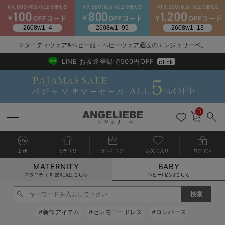
2026/NewArrival
送料495円(一部地域を除く) 7,700円以上で送料無料
マタニティウェア&ベビー服・ベビーウェア通販のエンジェリーベ。
LINE お友達登録で500円OFF
click
0
新作
カテゴリ
ランキング
お気に入り
ログイン
MATERNITY
BABY
戻る
戻る
戻る
戻る
戻る
戻る
戻る
戻る
戻る
戻る
戻る
戻る
戻る
戻る
戻る
戻る
戻る
戻る
戻る
戻る
戻る
戻る
戻る
戻る
戻る
戻る
戻る
戻る
戻る
戻る
戻る
カートに入れる
マタニティ & 授乳服はこちら
ベビー用品はこちら
新生児服全て
ベビー服全て
シーズンアイテム全て
ベビー・新生児 寝具全て
ベビー 雑貨全て
お出かけグッズ全て
ベビー｜季節の特集全て
アウトレット全て
特集全て
再入荷全て
送料無料アイテム全て
ブラキャミ おまとめ
【37周年祭セール】
気温差別オススメアイ
マタニティウェア お
こだわりの履き心地！
出産準備応援割全て
春のマタニティワンピ
Gift Selection 
冬の冷え対策インナー
入院準備の持ち物チェ
冬のあったか特集全て
閉じる
出産準備
ロンパース・カバーオール
甚平・浴衣
ベビーベッド・布団 （ベビー・新生児）
ベビーカー
猛暑からベビーを守るひんやりグッズ
【アウトレット】ワンピース
抗菌防臭加工
再入荷｜インナー
ベビーチェア（ハイローチェア）・ベビーラック
ワンピース
【37周年祭セール】2
【15℃】3月下旬～
動きやすく着回しでき
強撚スムース(コスパ
【おまとめ割】パジャ
カジュアル
ジャケット派
マタニティパジャマ
【オフィスカジュアル
レギンスタイプ
【フォーマル】ワンピ
【ベビー】長袖
ハンカチ
快適ウェア10%OFF
セットアップ・ レイ
〜3,000円（税込）
薄くてあったか
入院してすぐ使うグッ
【冬のあったか特集】
#新作アイテム
#セレモニードレス
#ロンパース