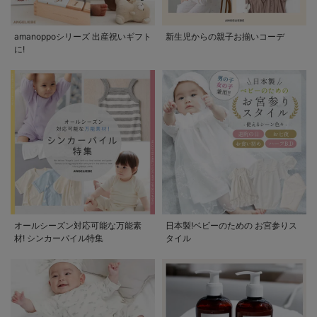
amanoppoシリーズ 出産祝いギフト
新生児からの親子お揃いコーデ
に!
オールシーズン対応可能な万能素
日本製!ベビーのための お宮参りス
材! シンカーパイル特集
タイル