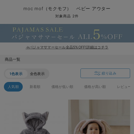
コンビ肌着・新生児/ベビー肌着
ベビー ワンピース
ベビー袴
ベビー ブランケット・タオルケット
子育て便利家電
抱っこ紐
夏のお役立ちベビーウェア
【アウトレット】トップス・授乳トップス
透け防止
再入荷｜アウター
トップス
【37周年祭セール】4
【〜10℃】3月中旬
涼しくて可愛い「ワン
デニム
きれいめトップス派
マタニティインナー
【オフィスカジュアル
パンツタイプ
【フォーマル】ボトム
【ベビー】半袖
2WAYオール
Aライン ・フレアワ
〜5,000円（税込）
綿混素材
赤ちゃんへ使うもの
【冬のあったか特集】
moc mof（モクモフ） ベビー アウター
ツーウェイオール・2WAYオール（新生児）
ベビー パンツ
おくるみ（新生児）
プレイマット・ベビー マット
ベビーケープ
シンカーパイル特集
【アウトレット】ボトムス
見えてもカワイイ
パンツ
レギンス
きれいめスカート派
ベビー
【フォーマル】トップ
【ベビー】グッズ
コンビ肌着
Iライン ・タイトシ
〜10,000円（税込）
腹巻・ひざ上パンツ
産後に使うグッズ
【冬のあったか特集】
対象商品 2件
ベビー ブルマ
ベビー 雑貨 小物
ベビーの動物なりきり特集
【アウトレット】パジャマ
コットン素材
スカート
オフィス
きれいめ美脚パンツ派
短肌着
快適ウェア10%OFF
ジャンパースカート/
10,001円（税込）〜
保温&リカバリー
【冬のあったか特集】
ベビー スカート
ベビー安全グッズ
ベビー 夏のお役立ちグッズ特集
【アウトレット】インナー
冷房対策
パジャマ
ツィード派
セット
ワーク・オフィス
女の子におススメのギ
レギンス・タイツ
→パジャマサマーセール全品5%OFF!詳細はコチラ
ベビートップス
ベビーおもちゃ
【素材別】ベビーロンパース特集
【アウトレット】ベビー
接触冷感素材
インナー
MAX55%OFF ブラッ
王道シンプル派
カジュアル
男の子におススメのギ
カップ付きインナー
商品一覧
ベビー アウター
メモリアルグッズ
袴ロンパース特集
Tシャツブラ
雑貨
セットアップ派
フォーマル / オケー
定番ギフト
あったか度◎
絞り込み
1色表示
全色表示
ベビー セットアップ
授乳・調乳・お食事
ブラトップ
ベビー
あったかアイテム｜ベ
もらって嬉しいギフト
裏起毛素材
人気順
新着順
価格が低い順
価格が高い順
レビュー
スタイ・よだれかけ（新生児・ベビー）
哺乳瓶
親子セット
かわいくておもしろい
ベビー帽子（新生児・乳児）
赤ちゃん 洗剤・洗濯用品・お掃除
快適機能ウェア特集 トップス
何枚あっても嬉しいア
新生児スリーパー・ベビーパジャマ
赤ちゃん お風呂・ベビースキンケア
快適機能ウェア特集 ボトムス
長く使えるアイテム
おむつ関連グッズ
快適機能ウェア特集 パジャマ
ベビーシューズ・ファーストシューズ・ベビー靴下
お部屋映えアイテム