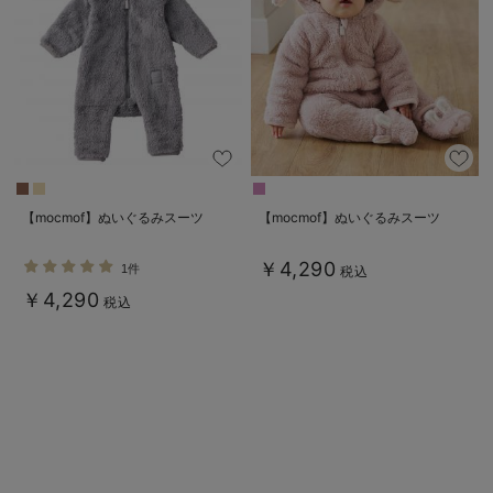
ベビー リュック
erbaviva（エルバビーバ）
ベビー 小物
安心の日本製。先輩ママが買ってよかった！本当に必要な出産準備品
ハレの日に着るANGELIEBEのセレモニー
買って正解！高評価レビューアイテム
冬に可愛いニットがお得！
【mocmof】ぬいぐるみスーツ
【mocmof】ぬいぐるみスーツ
親子コーデ｜ママとベビーにおすすめ！
￥4,290
1件
税込
便利な育児家電
￥4,290
税込
Gift Selection 出産祝い
ロンパースはいつからいつまで使う？選ぶポイントも解説！
保育園・入園準備特集
ファルスカ