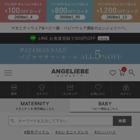
2026/NewArrival
送料495円(一部地域を除く) 7,700円以上で送料無料
マタニティウェア&ベビー服・ベビーウェア通販のエンジェリーベ。
LINE お友達登録で500円OFF
click
0
新作
カテゴリ
ランキング
お気に入り
ログイン
MATERNITY
BABY
戻る
戻る
戻る
戻る
戻る
戻る
戻る
戻る
戻る
戻る
戻る
戻る
戻る
戻る
戻る
戻る
戻る
戻る
戻る
戻る
戻る
戻る
戻る
戻る
戻る
戻る
戻る
戻る
戻る
戻る
戻る
カートに入れる
マタニティ & 授乳服はこちら
ベビー用品はこちら
新生児服全て
ベビー服全て
シーズンアイテム全て
ベビー・新生児 寝具全て
ベビー 雑貨全て
お出かけグッズ全て
ベビー｜季節の特集全て
アウトレット全て
特集全て
再入荷全て
送料無料アイテム全て
ブラキャミ おまとめ
【37周年祭セール】
気温差別オススメアイ
マタニティウェア お
こだわりの履き心地！
出産準備応援割全て
春のマタニティワンピ
Gift Selection 
冬の冷え対策インナー
入院準備の持ち物チェ
冬のあったか特集全て
閉じる
出産準備
ロンパース・カバーオール
甚平・浴衣
ベビーベッド・布団 （ベビー・新生児）
ベビーカー
猛暑からベビーを守るひんやりグッズ
【アウトレット】ワンピース
抗菌防臭加工
再入荷｜インナー
ベビーチェア（ハイローチェア）・ベビーラック
ワンピース
【37周年祭セール】2
【15℃】3月下旬～
動きやすく着回しでき
強撚スムース(コスパ
【おまとめ割】パジャ
カジュアル
ジャケット派
マタニティパジャマ
【オフィスカジュアル
レギンスタイプ
【フォーマル】ワンピ
【ベビー】長袖
ハンカチ
快適ウェア10%OFF
セットアップ・ レイ
〜3,000円（税込）
薄くてあったか
入院してすぐ使うグッ
【冬のあったか特集】
#新作アイテム
#セレモニードレス
#ロンパース