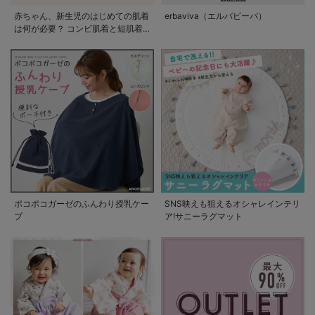
赤ちゃん、新生児のはじめての肌着
erbaviva（エルバビーバ）
は何が必要？ コンビ肌着と短肌着
の使い方
ポコポコガーゼのふんわり授乳ケー
SNS映えも狙えるオシャレインテリ
プ
ア!サニーラグマット