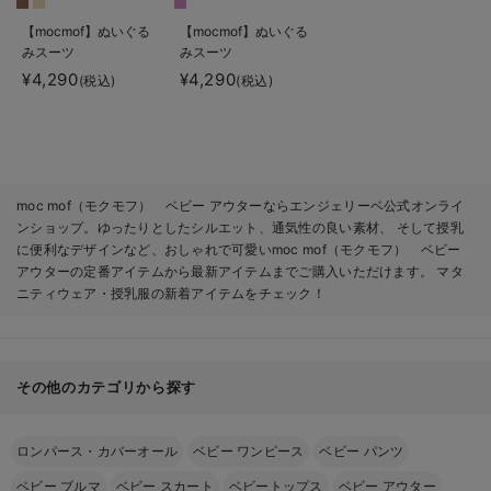
【mocmof】ぬいぐる
【mocmof】ぬいぐる
みスーツ
みスーツ
¥4,290
¥4,290
(税込)
(税込)
moc mof（モクモフ） ベビー アウターならエンジェリーベ公式オンライ
ンショップ。ゆったりとしたシルエット、通気性の良い素材、 そして授乳
に便利なデザインなど、おしゃれで可愛いmoc mof（モクモフ） ベビー
アウターの定番アイテムから最新アイテムまでご購入いただけます。 マタ
ニティウェア・授乳服の新着アイテムをチェック！
その他のカテゴリから探す
ロンパース・カバーオール
ベビー ワンピース
ベビー パンツ
ベビー ブルマ
ベビー スカート
ベビートップス
ベビー アウター