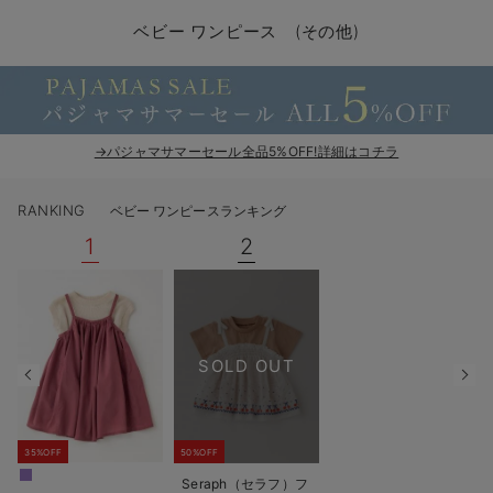
コンビ肌着・新生児/ベビー肌着
ベビー ワンピース
ベビー袴
ベビー ブランケット・タオルケット
子育て便利家電
抱っこ紐
夏のお役立ちベビーウェア
【アウトレット】トップス・授乳トップス
透け防止
再入荷｜アウター
トップス
【37周年祭セール】4
【〜10℃】3月中旬
涼しくて可愛い「ワン
デニム
きれいめトップス派
マタニティインナー
【オフィスカジュアル
パンツタイプ
【フォーマル】ボトム
【ベビー】半袖
2WAYオール
Aライン ・フレアワ
〜5,000円（税込）
綿混素材
赤ちゃんへ使うもの
【冬のあったか特集】
ベビー ワンピース (その他)
ツーウェイオール・2WAYオール（新生児）
ベビー パンツ
おくるみ（新生児）
プレイマット・ベビー マット
ベビーケープ
シンカーパイル特集
【アウトレット】ボトムス
見えてもカワイイ
パンツ
レギンス
きれいめスカート派
ベビー
【フォーマル】トップ
【ベビー】グッズ
コンビ肌着
Iライン ・タイトシ
〜10,000円（税込）
腹巻・ひざ上パンツ
産後に使うグッズ
【冬のあったか特集】
ベビー ブルマ
ベビー 雑貨 小物
ベビーの動物なりきり特集
【アウトレット】パジャマ
コットン素材
スカート
オフィス
きれいめ美脚パンツ派
短肌着
快適ウェア10%OFF
ジャンパースカート/
10,001円（税込）〜
保温&リカバリー
【冬のあったか特集】
ベビー スカート
ベビー安全グッズ
ベビー 夏のお役立ちグッズ特集
【アウトレット】インナー
冷房対策
パジャマ
ツィード派
セット
ワーク・オフィス
女の子におススメのギ
レギンス・タイツ
→パジャマサマーセール全品5%OFF!詳細はコチラ
ベビートップス
ベビーおもちゃ
【素材別】ベビーロンパース特集
【アウトレット】ベビー
接触冷感素材
インナー
MAX55%OFF ブラッ
王道シンプル派
カジュアル
男の子におススメのギ
カップ付きインナー
RANKING
ベビー ワンピースランキング
ベビー アウター
メモリアルグッズ
袴ロンパース特集
Tシャツブラ
雑貨
セットアップ派
フォーマル / オケー
定番ギフト
あったか度◎
1
2
ベビー セットアップ
授乳・調乳・お食事
ブラトップ
ベビー
あったかアイテム｜ベ
もらって嬉しいギフト
裏起毛素材
スタイ・よだれかけ（新生児・ベビー）
哺乳瓶
親子セット
かわいくておもしろい
SOLD OUT
ベビー帽子（新生児・乳児）
赤ちゃん 洗剤・洗濯用品・お掃除
快適機能ウェア特集 トップス
何枚あっても嬉しいア
新生児スリーパー・ベビーパジャマ
赤ちゃん お風呂・ベビースキンケア
快適機能ウェア特集 ボトムス
長く使えるアイテム
35%OFF
50%OFF
おむつ関連グッズ
快適機能ウェア特集 パジャマ
ベビーシューズ・ファーストシューズ・ベビー靴下
お部屋映えアイテム
Seraph（セラフ）フ