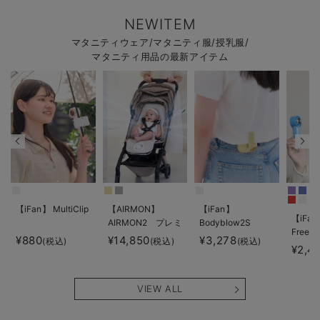
NEWITEM
マタニティウェア/マタニティ服/授乳服/
マタニティ用品の最新アイテム
【iFan】 MultiClip
【AIRMON】
【iFan】
【iFan
AIRMON2 プレミ
Bodyblow2S
Freeze
アム
¥880
¥14,850
¥3,278
(税込)
(税込)
(税込)
¥2,4
VIEW ALL