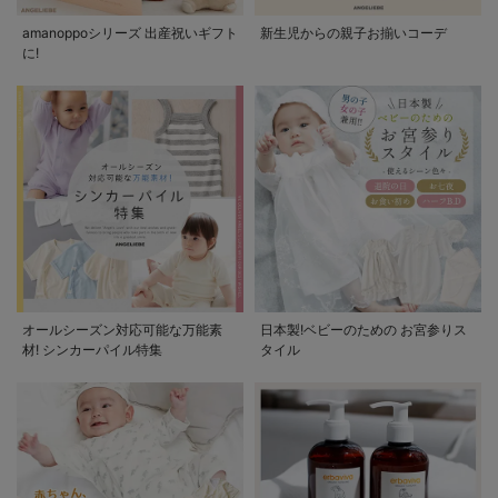
amanoppoシリーズ 出産祝いギフト
新生児からの親子お揃いコーデ
に!
オールシーズン対応可能な万能素
日本製!ベビーのための お宮参りス
材! シンカーパイル特集
タイル