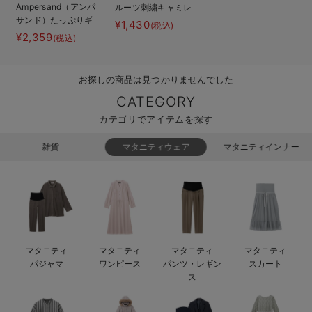
Ampersand（アンパ
ルーツ刺繍キャミレ
ベビー リュック
erbaviva（エルバビーバ）
サンド）たっぷりギ
イヤードチュニック
¥1,430
(税込)
ャザーワンピース＆
¥2,359
(税込)
ベビー 小物
安心の日本製。先輩ママが買ってよかった！本当に必要な出産準備品
トップス
ハレの日に着るANGELIEBEのセレモニー
お探しの商品は見つかりませんでした
買って正解！高評価レビューアイテム
CATEGORY
カテゴリでアイテムを探す
冬に可愛いニットがお得！
雑貨
マタニティウェア
マタニティインナー
親子コーデ｜ママとベビーにおすすめ！
便利な育児家電
Gift Selection 出産祝い
ロンパースはいつからいつまで使う？選ぶポイントも解説！
マタニティ
マタニティ
マタニティ
マタニティ
パジャマ
ワンピース
パンツ・レギン
スカート
保育園・入園準備特集
ス
ファルスカ