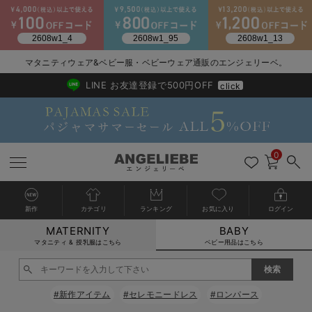
2026/NewArrival
送料495円(一部地域を除く) 7,700円以上で送料無料
マタニティウェア&ベビー服・ベビーウェア通販のエンジェリーベ。
LINE お友達登録で500円OFF
click
0
新作
カテゴリ
ランキング
お気に入り
ログイン
MATERNITY
BABY
戻る
戻る
戻る
戻る
戻る
戻る
戻る
戻る
戻る
戻る
戻る
戻る
戻る
戻る
戻る
戻る
戻る
戻る
戻る
戻る
戻る
戻る
戻る
戻る
戻る
戻る
戻る
戻る
戻る
戻る
戻る
カートに入れる
マタニティ & 授乳服はこちら
ベビー用品はこちら
新生児服全て
ベビー服全て
シーズンアイテム全て
ベビー・新生児 寝具全て
ベビー 雑貨全て
お出かけグッズ全て
ベビー｜季節の特集全て
アウトレット全て
特集全て
再入荷全て
送料無料アイテム全て
ブラキャミ おまとめ
【37周年祭セール】
気温差別オススメアイ
マタニティウェア お
こだわりの履き心地！
出産準備応援割全て
春のマタニティワンピ
Gift Selection 
冬の冷え対策インナー
入院準備の持ち物チェ
冬のあったか特集全て
閉じる
出産準備
ロンパース・カバーオール
甚平・浴衣
ベビーベッド・布団 （ベビー・新生児）
ベビーカー
猛暑からベビーを守るひんやりグッズ
【アウトレット】ワンピース
抗菌防臭加工
再入荷｜インナー
ベビーチェア（ハイローチェア）・ベビーラック
ワンピース
【37周年祭セール】2
【15℃】3月下旬～
動きやすく着回しでき
強撚スムース(コスパ
【おまとめ割】パジャ
カジュアル
ジャケット派
マタニティパジャマ
【オフィスカジュアル
レギンスタイプ
【フォーマル】ワンピ
【ベビー】長袖
ハンカチ
快適ウェア10%OFF
セットアップ・ レイ
〜3,000円（税込）
薄くてあったか
入院してすぐ使うグッ
【冬のあったか特集】
#新作アイテム
#セレモニードレス
#ロンパース