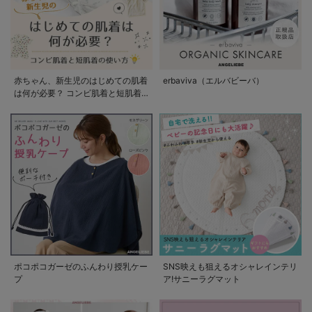
赤ちゃん、新生児のはじめての肌着
erbaviva（エルバビーバ）
は何が必要？ コンビ肌着と短肌着
の使い方
ポコポコガーゼのふんわり授乳ケー
SNS映えも狙えるオシャレインテリ
プ
ア!サニーラグマット