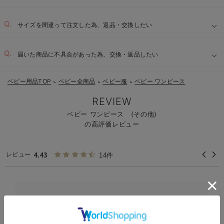
サイズを間違って注文した為、返品・交換したい
届いた商品に不具合があった為、交換・返品したい
ベビー用品TOP
ベビー全商品
ベビー服
ベビー ワンピース
＞
＞
＞
REVIEW
ベビー ワンピース (その他)
の高評価レビュー
レビュー
4.43
14件
孫にプレゼント🎁