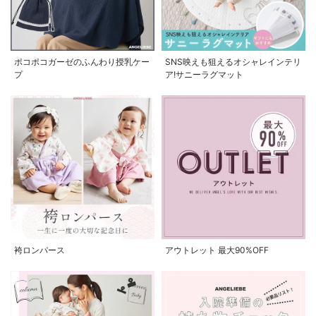
ポコポコガーゼのふんわり授乳ケー
SNS映えも狙えるオシャレインテリ
プ
ア!サニーラグマット
袴ロンパース
アウトレット 最大90%OFF