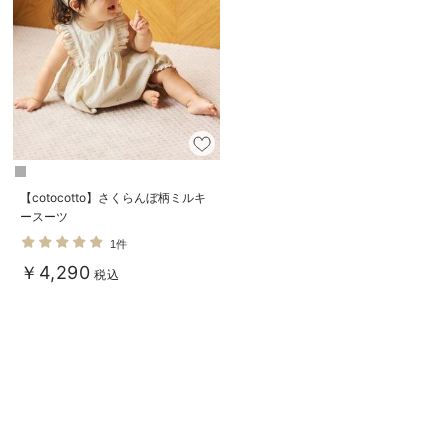
ベビー リュック
erbaviva（エルバビーバ）
ベビー 小物
安心の日本製。先輩ママが買ってよかった！本当に必要な出産準備品
ハレの日に着るANGELIEBEのセレモニー
買って正解！高評価レビューアイテム
冬に可愛いニットがお得！
【cotocotto】さくらんぼ柄ミルキ
ースーツ
親子コーデ｜ママとベビーにおすすめ！
1件
便利な育児家電
￥4,290
税込
Gift Selection 出産祝い
ロンパースはいつからいつまで使う？選ぶポイントも解説！
保育園・入園準備特集
ファルスカ