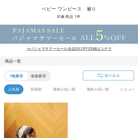
コンビ肌着・新生児/ベビー肌着
ベビー ワンピース
ベビー袴
ベビー ブランケット・タオルケット
子育て便利家電
抱っこ紐
夏のお役立ちベビーウェア
【アウトレット】トップス・授乳トップス
透け防止
再入荷｜アウター
トップス
【37周年祭セール】4
【〜10℃】3月中旬
涼しくて可愛い「ワン
デニム
きれいめトップス派
マタニティインナー
【オフィスカジュアル
パンツタイプ
【フォーマル】ボトム
【ベビー】半袖
2WAYオール
Aライン ・フレアワ
〜5,000円（税込）
綿混素材
赤ちゃんへ使うもの
【冬のあったか特集】
ベビー ワンピース 被り
ツーウェイオール・2WAYオール（新生児）
ベビー パンツ
おくるみ（新生児）
プレイマット・ベビー マット
ベビーケープ
シンカーパイル特集
【アウトレット】ボトムス
見えてもカワイイ
パンツ
レギンス
きれいめスカート派
ベビー
【フォーマル】トップ
【ベビー】グッズ
コンビ肌着
Iライン ・タイトシ
〜10,000円（税込）
腹巻・ひざ上パンツ
産後に使うグッズ
【冬のあったか特集】
対象商品 1件
ベビー ブルマ
ベビー 雑貨 小物
ベビーの動物なりきり特集
【アウトレット】パジャマ
コットン素材
スカート
オフィス
きれいめ美脚パンツ派
短肌着
快適ウェア10%OFF
ジャンパースカート/
10,001円（税込）〜
保温&リカバリー
【冬のあったか特集】
ベビー スカート
ベビー安全グッズ
ベビー 夏のお役立ちグッズ特集
【アウトレット】インナー
冷房対策
パジャマ
ツィード派
セット
ワーク・オフィス
女の子におススメのギ
レギンス・タイツ
→パジャマサマーセール全品5%OFF!詳細はコチラ
ベビートップス
ベビーおもちゃ
【素材別】ベビーロンパース特集
【アウトレット】ベビー
接触冷感素材
インナー
MAX55%OFF ブラッ
王道シンプル派
カジュアル
男の子におススメのギ
カップ付きインナー
商品一覧
ベビー アウター
メモリアルグッズ
袴ロンパース特集
Tシャツブラ
雑貨
セットアップ派
フォーマル / オケー
定番ギフト
あったか度◎
絞り込み
1色表示
全色表示
ベビー セットアップ
授乳・調乳・お食事
ブラトップ
ベビー
あったかアイテム｜ベ
もらって嬉しいギフト
裏起毛素材
人気順
新着順
価格が低い順
価格が高い順
レビュー
スタイ・よだれかけ（新生児・ベビー）
哺乳瓶
親子セット
かわいくておもしろい
ベビー帽子（新生児・乳児）
赤ちゃん 洗剤・洗濯用品・お掃除
快適機能ウェア特集 トップス
何枚あっても嬉しいア
新生児スリーパー・ベビーパジャマ
赤ちゃん お風呂・ベビースキンケア
快適機能ウェア特集 ボトムス
長く使えるアイテム
おむつ関連グッズ
快適機能ウェア特集 パジャマ
ベビーシューズ・ファーストシューズ・ベビー靴下
お部屋映えアイテム