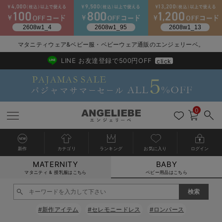
2026/NewArrival
送料495円(一部地域を除く) 7,700円以上で送料無料
マタニティウェア&ベビー服・ベビーウェア通販のエンジェリーベ。
LINE お友達登録で500円OFF
click
0
新作
カテゴリ
ランキング
お気に入り
ログイン
MATERNITY
BABY
戻る
戻る
戻る
戻る
戻る
戻る
戻る
戻る
戻る
戻る
戻る
戻る
戻る
戻る
戻る
戻る
戻る
戻る
戻る
戻る
戻る
戻る
戻る
戻る
戻る
戻る
戻る
戻る
戻る
戻る
戻る
カートに入れる
マタニティ & 授乳服はこちら
ベビー用品はこちら
新生児服全て
ベビー服全て
シーズンアイテム全て
ベビー・新生児 寝具全て
ベビー 雑貨全て
お出かけグッズ全て
ベビー｜季節の特集全て
アウトレット全て
特集全て
再入荷全て
送料無料アイテム全て
ブラキャミ おまとめ
【37周年祭セール】
気温差別オススメアイ
マタニティウェア お
こだわりの履き心地！
出産準備応援割全て
春のマタニティワンピ
Gift Selection 
冬の冷え対策インナー
入院準備の持ち物チェ
冬のあったか特集全て
閉じる
出産準備
ロンパース・カバーオール
甚平・浴衣
ベビーベッド・布団 （ベビー・新生児）
ベビーカー
猛暑からベビーを守るひんやりグッズ
【アウトレット】ワンピース
抗菌防臭加工
再入荷｜インナー
ベビーチェア（ハイローチェア）・ベビーラック
ワンピース
【37周年祭セール】2
【15℃】3月下旬～
動きやすく着回しでき
強撚スムース(コスパ
【おまとめ割】パジャ
カジュアル
ジャケット派
マタニティパジャマ
【オフィスカジュアル
レギンスタイプ
【フォーマル】ワンピ
【ベビー】長袖
ハンカチ
快適ウェア10%OFF
セットアップ・ レイ
〜3,000円（税込）
薄くてあったか
入院してすぐ使うグッ
【冬のあったか特集】
#新作アイテム
#セレモニードレス
#ロンパース