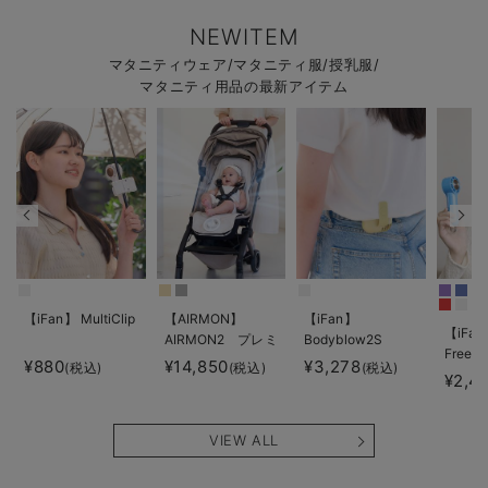
NEWITEM
マタニティウェア/マタニティ服/授乳服/
マタニティ用品の最新アイテム
【iFan】 MultiClip
【AIRMON】
【iFan】
【iFan
AIRMON2 プレミ
Bodyblow2S
Freeze
アム
¥880
¥14,850
¥3,278
(税込)
(税込)
(税込)
¥2,4
VIEW ALL