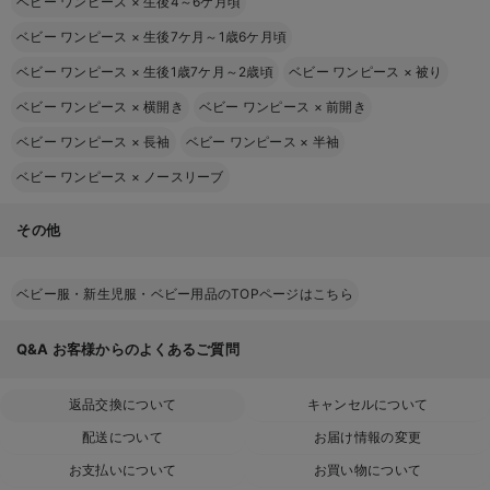
ベビー ワンピース
×
生後4～6ケ月頃
ベビー ワンピース
×
生後7ケ月～1歳6ケ月頃
ベビー ワンピース
×
生後1歳7ケ月～2歳頃
ベビー ワンピース
×
被り
ベビー ワンピース
×
横開き
ベビー ワンピース
×
前開き
ベビー ワンピース
×
長袖
ベビー ワンピース
×
半袖
ベビー ワンピース
×
ノースリーブ
その他
ベビー服・新生児服・ベビー用品のTOPページはこちら
Q&A
お客様からのよくあるご質問
返品交換について
キャンセルについて
配送について
お届け情報の変更
お支払いについて
お買い物について