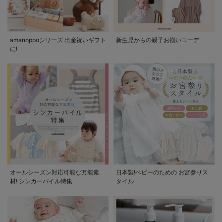
amanoppoシリーズ 出産祝いギフト
新生児からの親子お揃いコーデ
に!
オールシーズン対応可能な万能素
日本製!ベビーのための お宮参りス
材! シンカーパイル特集
タイル