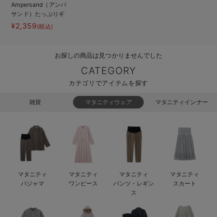
Ampersand（アンパ
ベビー リュック
erbaviva（エルバビーバ）
サンド）たっぷりギ
ャザーワンピース＆
¥2,359
(税込)
ベビー 小物
安心の日本製。先輩ママが買ってよかった！本当に必要な出産準備品
トップス
ハレの日に着るANGELIEBEのセレモニー
お探しの商品は見つかりませんでした
買って正解！高評価レビューアイテム
CATEGORY
カテゴリでアイテムを探す
冬に可愛いニットがお得！
雑貨
マタニティウェア
マタニティインナー
親子コーデ｜ママとベビーにおすすめ！
便利な育児家電
Gift Selection 出産祝い
ロンパースはいつからいつまで使う？選ぶポイントも解説！
マタニティ
マタニティ
マタニティ
マタニティ
パジャマ
ワンピース
パンツ・レギン
スカート
保育園・入園準備特集
ス
ファルスカ