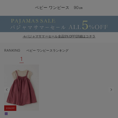
コンビ肌着・新生児/ベビー肌着
ベビー ワンピース
ベビー袴
ベビー ブランケット・タオルケット
子育て便利家電
抱っこ紐
夏のお役立ちベビーウェア
【アウトレット】トップス・授乳トップス
透け防止
再入荷｜アウター
トップス
【37周年祭セール】4
【〜10℃】3月中旬
涼しくて可愛い「ワン
デニム
きれいめトップス派
マタニティインナー
【オフィスカジュアル
パンツタイプ
【フォーマル】ボトム
【ベビー】半袖
2WAYオール
Aライン ・フレアワ
〜5,000円（税込）
綿混素材
赤ちゃんへ使うもの
【冬のあったか特集】
ベビー ワンピース 90㎝
ツーウェイオール・2WAYオール（新生児）
ベビー パンツ
おくるみ（新生児）
プレイマット・ベビー マット
ベビーケープ
シンカーパイル特集
【アウトレット】ボトムス
見えてもカワイイ
パンツ
レギンス
きれいめスカート派
ベビー
【フォーマル】トップ
【ベビー】グッズ
コンビ肌着
Iライン ・タイトシ
〜10,000円（税込）
腹巻・ひざ上パンツ
産後に使うグッズ
【冬のあったか特集】
ベビー ブルマ
ベビー 雑貨 小物
ベビーの動物なりきり特集
【アウトレット】パジャマ
コットン素材
スカート
オフィス
きれいめ美脚パンツ派
短肌着
快適ウェア10%OFF
ジャンパースカート/
10,001円（税込）〜
保温&リカバリー
【冬のあったか特集】
ベビー スカート
ベビー安全グッズ
ベビー 夏のお役立ちグッズ特集
【アウトレット】インナー
冷房対策
パジャマ
ツィード派
セット
ワーク・オフィス
女の子におススメのギ
レギンス・タイツ
→パジャマサマーセール全品5%OFF!詳細はコチラ
ベビートップス
ベビーおもちゃ
【素材別】ベビーロンパース特集
【アウトレット】ベビー
接触冷感素材
インナー
MAX55%OFF ブラッ
王道シンプル派
カジュアル
男の子におススメのギ
カップ付きインナー
RANKING
ベビー ワンピースランキング
ベビー アウター
メモリアルグッズ
袴ロンパース特集
Tシャツブラ
雑貨
セットアップ派
フォーマル / オケー
定番ギフト
あったか度◎
1
ベビー セットアップ
授乳・調乳・お食事
ブラトップ
ベビー
あったかアイテム｜ベ
もらって嬉しいギフト
裏起毛素材
スタイ・よだれかけ（新生児・ベビー）
哺乳瓶
親子セット
かわいくておもしろい
ベビー帽子（新生児・乳児）
赤ちゃん 洗剤・洗濯用品・お掃除
快適機能ウェア特集 トップス
何枚あっても嬉しいア
新生児スリーパー・ベビーパジャマ
赤ちゃん お風呂・ベビースキンケア
快適機能ウェア特集 ボトムス
長く使えるアイテム
35%OFF
おむつ関連グッズ
快適機能ウェア特集 パジャマ
ベビーシューズ・ファーストシューズ・ベビー靴下
お部屋映えアイテム