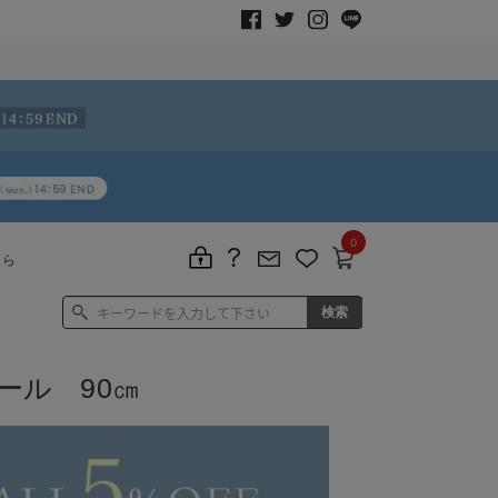
0
ちら
ール 90㎝