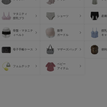
マタニティ
ショーツ
産褥
授乳ブラ
骨盤・マタニテ
腹帯
授乳
ィベルト
ガードル
キャ
母子手帳ケース
マザーズバッグ
便利
ベビー
フェムテック
アイテム