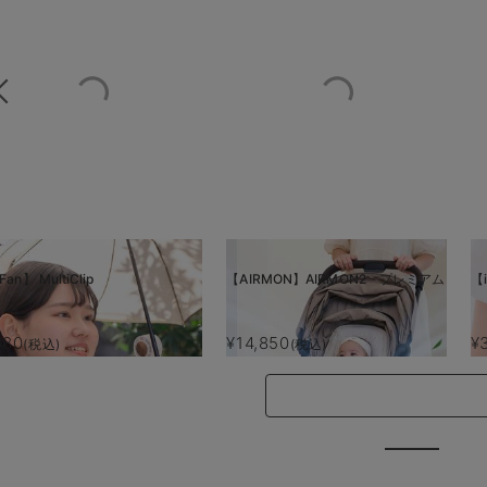
Fan】 MultiClip
【AIRMON】AIRMON2 プレミアム
【i
880
¥14,850
¥
(税込)
(税込)