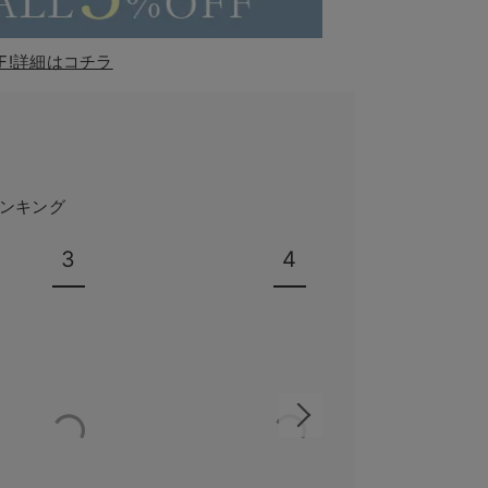
F!詳細はコチラ
ンキング
3
4