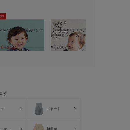
OFF
ocmof】帯付き 浴衣ロンパ
【Angeliebeオリジナル】羽織
【Angeli
付き袴ロンパース 男の子
ンパース 
784
¥7,980
¥6,980
(税込)
(税込)
(税
探す
ツ
スカート
ーマル
授乳服