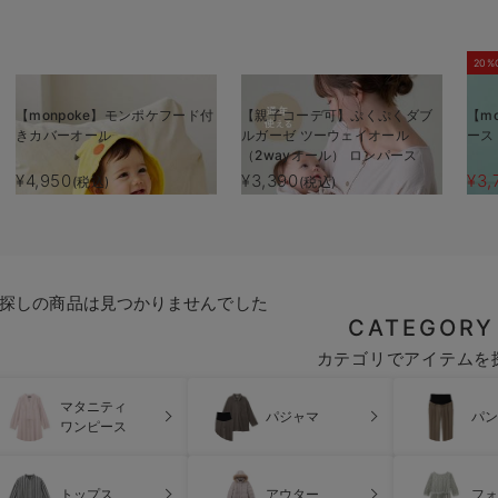
20%
【monpoke】モンポケフード付
【親子コーデ可】ぷくぷくダブ
【m
きカバーオール
ルガーゼ ツーウェイオール
ース
（2wayオール） ロンパース
¥4,950
¥3,390
¥3,
(税込)
(税込)
探しの商品は見つかりませんでした
CATEGORY
カテゴリでアイテムを
マタニティ
パジャマ
パン
ワンピース
トップス
アウター
フォ