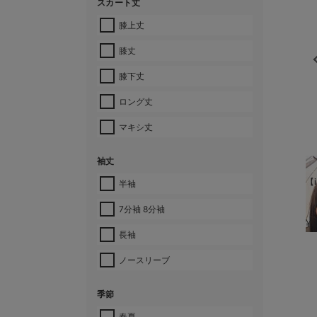
スカート丈
膝上丈
膝丈
膝下丈
ロング丈
マキシ丈
袖丈
【i
半袖
7分袖 8分袖
¥
長袖
ノースリーブ
季節
春夏