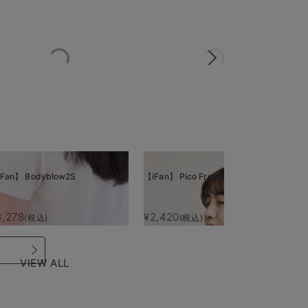
Fan】 Bodyblow2S
【iFan】 Pico Freeze
【i
3,278
¥2,420
¥
(税込)
(税込)
VIEW ALL