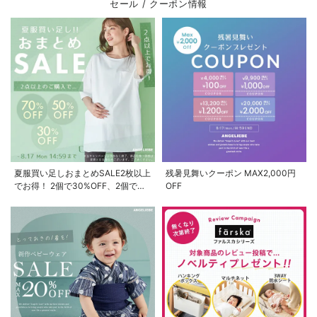
セール / クーポン情報
夏服買い足しおまとめSALE2枚以上
残暑見舞いクーポン MAX2,000円
でお得！ 2個で30%OFF、2個で
OFF
50%OFF、2個で70%OFF