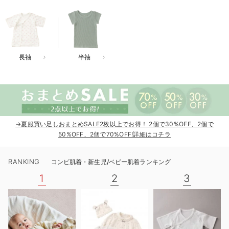
ベビー リュック
erbaviva（エルバビーバ）
ベビー 小物
安心の日本製。先輩ママが買ってよかった！本当に必要な出産準備品
ハレの日に着るANGELIEBEのセレモニー
長袖
半袖
買って正解！高評価レビューアイテム
冬に可愛いニットがお得！
親子コーデ｜ママとベビーにおすすめ！
→夏服買い足しおまとめSALE2枚以上でお得！ 2個で30%OFF、2個で
便利な育児家電
50%OFF、2個で70%OFF!詳細はコチラ
Gift Selection 出産祝い
RANKING
コンビ肌着・新生児/ベビー肌着ランキング
ロンパースはいつからいつまで使う？選ぶポイントも解説！
1
2
3
保育園・入園準備特集
ファルスカ