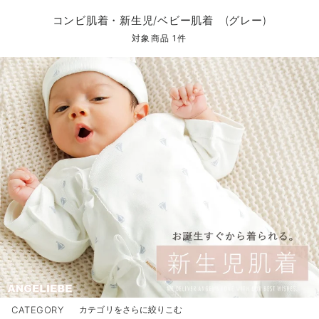
コンビ肌着・新生児/ベビー肌着
ベビー ワンピース
ベビー袴
ベビー ブランケット・タオルケット
子育て便利家電
抱っこ紐
夏のお役立ちベビーウェア
【アウトレット】トップス・授乳トップス
透け防止
再入荷｜アウター
トップス
【37周年祭セール】4
【〜10℃】3月中旬
涼しくて可愛い「ワン
デニム
きれいめトップス派
マタニティインナー
【オフィスカジュアル
パンツタイプ
【フォーマル】ボトム
【ベビー】半袖
2WAYオール
Aライン ・フレアワ
〜5,000円（税込）
綿混素材
赤ちゃんへ使うもの
【冬のあったか特集】
コンビ肌着・新生児/ベビー肌着 (グレー)
ツーウェイオール・2WAYオール（新生児）
ベビー パンツ
おくるみ（新生児）
プレイマット・ベビー マット
ベビーケープ
シンカーパイル特集
【アウトレット】ボトムス
見えてもカワイイ
パンツ
レギンス
きれいめスカート派
ベビー
【フォーマル】トップ
【ベビー】グッズ
コンビ肌着
Iライン ・タイトシ
〜10,000円（税込）
腹巻・ひざ上パンツ
産後に使うグッズ
【冬のあったか特集】
対象商品 1件
ベビー ブルマ
ベビー 雑貨 小物
ベビーの動物なりきり特集
【アウトレット】パジャマ
コットン素材
スカート
オフィス
きれいめ美脚パンツ派
短肌着
快適ウェア10%OFF
ジャンパースカート/
10,001円（税込）〜
保温&リカバリー
【冬のあったか特集】
ベビー スカート
ベビー安全グッズ
ベビー 夏のお役立ちグッズ特集
【アウトレット】インナー
冷房対策
パジャマ
ツィード派
セット
ワーク・オフィス
女の子におススメのギ
レギンス・タイツ
ベビートップス
ベビーおもちゃ
【素材別】ベビーロンパース特集
【アウトレット】ベビー
接触冷感素材
インナー
MAX55%OFF ブラッ
王道シンプル派
カジュアル
男の子におススメのギ
カップ付きインナー
ベビー アウター
メモリアルグッズ
袴ロンパース特集
Tシャツブラ
雑貨
セットアップ派
フォーマル / オケー
定番ギフト
あったか度◎
ベビー セットアップ
授乳・調乳・お食事
ブラトップ
ベビー
あったかアイテム｜ベ
もらって嬉しいギフト
裏起毛素材
スタイ・よだれかけ（新生児・ベビー）
哺乳瓶
親子セット
かわいくておもしろい
ベビー帽子（新生児・乳児）
赤ちゃん 洗剤・洗濯用品・お掃除
快適機能ウェア特集 トップス
何枚あっても嬉しいア
新生児スリーパー・ベビーパジャマ
赤ちゃん お風呂・ベビースキンケア
快適機能ウェア特集 ボトムス
長く使えるアイテム
おむつ関連グッズ
快適機能ウェア特集 パジャマ
ベビーシューズ・ファーストシューズ・ベビー靴下
お部屋映えアイテム
CATEGORY
カテゴリをさらに絞りこむ