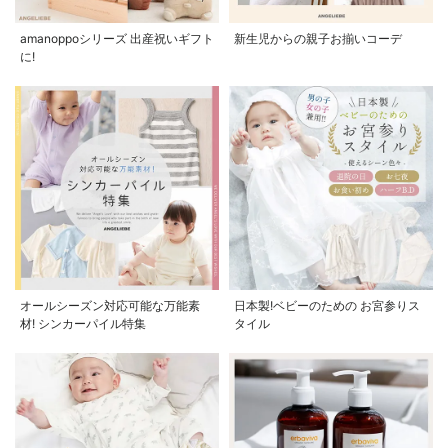
amanoppoシリーズ 出産祝いギフト
新生児からの親子お揃いコーデ
に!
オールシーズン対応可能な万能素
日本製!ベビーのための お宮参りス
材! シンカーパイル特集
タイル