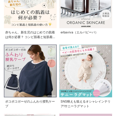
赤ちゃん、新生児のはじめての肌着
erbaviva（エルバビーバ）
は何が必要？ コンビ肌着と短肌着
の使い方
ポコポコガーゼのふんわり授乳ケー
SNS映えも狙えるオシャレインテリ
プ
ア!サニーラグマット