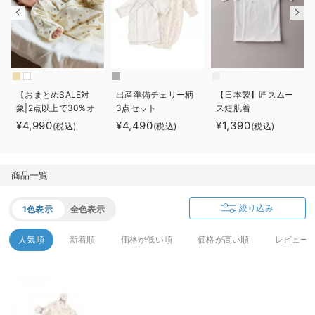
デロンギ
入院準備の持ち物チェック
【おまとめSALE対
出産準備チェリー柄
【日本製】匠スムー
象|2点以上で30%オ
3点セット
ス短肌着
フ】【助産院監修】
¥4,990
¥4,490
¥1,390
(税込)
(税込)
(税込)
出産準備3点セット
商品一覧
絞り込み
1色表示
全色表示
人気順
新着順
価格が低い順
価格が高い順
レビュー