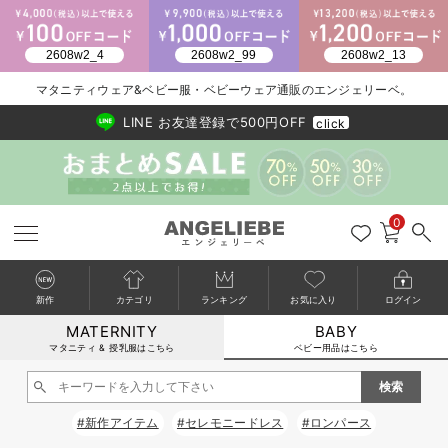
2026/NewArrival
送料495円(一部地域を除く) 7,700円以上で送料無料
マタニティウェア&ベビー服・ベビーウェア通販のエンジェリーベ。
LINE お友達登録で500円OFF
click
0
新作
カテゴリ
ランキング
お気に入り
ログイン
MATERNITY
BABY
戻る
戻る
戻る
戻る
戻る
戻る
戻る
戻る
戻る
戻る
戻る
戻る
戻る
戻る
戻る
戻る
戻る
戻る
戻る
戻る
戻る
戻る
戻る
戻る
戻る
戻る
戻る
戻る
戻る
戻る
戻る
カートに入れる
マタニティ & 授乳服はこちら
ベビー用品はこちら
新生児服全て
ベビー服全て
シーズンアイテム全て
ベビー・新生児 寝具全て
ベビー 雑貨全て
お出かけグッズ全て
ベビー｜季節の特集全て
アウトレット全て
特集全て
再入荷全て
送料無料アイテム全て
ブラキャミ おまとめ
【37周年祭セール】
気温差別オススメアイ
マタニティウェア お
こだわりの履き心地！
出産準備応援割全て
春のマタニティワンピ
Gift Selection 
冬の冷え対策インナー
入院準備の持ち物チェ
冬のあったか特集全て
閉じる
出産準備
ロンパース・カバーオール
甚平・浴衣
ベビーベッド・布団 （ベビー・新生児）
ベビーカー
猛暑からベビーを守るひんやりグッズ
【アウトレット】ワンピース
抗菌防臭加工
再入荷｜インナー
ベビーチェア（ハイローチェア）・ベビーラック
ワンピース
【37周年祭セール】2
【15℃】3月下旬～
動きやすく着回しでき
強撚スムース(コスパ
【おまとめ割】パジャ
カジュアル
ジャケット派
マタニティパジャマ
【オフィスカジュアル
レギンスタイプ
【フォーマル】ワンピ
【ベビー】長袖
ハンカチ
快適ウェア10%OFF
セットアップ・ レイ
〜3,000円（税込）
薄くてあったか
入院してすぐ使うグッ
【冬のあったか特集】
#新作アイテム
#セレモニードレス
#ロンパース