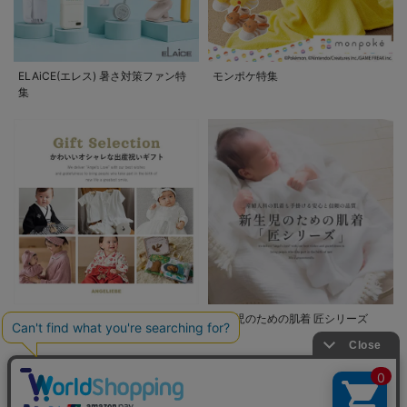
ELAiCE(エレス) 暑さ対策ファン特
モンポケ特集
集
出産祝いのプレゼント もらって嬉
新生児のための肌着 匠シリーズ
しかったもの・ギフトランキング