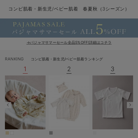
コンビ肌着・新生児/ベビー肌着
ベビー ワンピース
ベビー袴
ベビー ブランケット・タオルケット
子育て便利家電
抱っこ紐
夏のお役立ちベビーウェア
【アウトレット】トップス・授乳トップス
透け防止
再入荷｜アウター
トップス
【37周年祭セール】4
【〜10℃】3月中旬
涼しくて可愛い「ワン
デニム
きれいめトップス派
マタニティインナー
【オフィスカジュアル
パンツタイプ
【フォーマル】ボトム
【ベビー】半袖
2WAYオール
Aライン ・フレアワ
〜5,000円（税込）
綿混素材
赤ちゃんへ使うもの
【冬のあったか特集】
コンビ肌着・新生児/ベビー肌着 春夏秋（3シーズン）
ツーウェイオール・2WAYオール（新生児）
ベビー パンツ
おくるみ（新生児）
プレイマット・ベビー マット
ベビーケープ
シンカーパイル特集
【アウトレット】ボトムス
見えてもカワイイ
パンツ
レギンス
きれいめスカート派
ベビー
【フォーマル】トップ
【ベビー】グッズ
コンビ肌着
Iライン ・タイトシ
〜10,000円（税込）
腹巻・ひざ上パンツ
産後に使うグッズ
【冬のあったか特集】
ベビー ブルマ
ベビー 雑貨 小物
ベビーの動物なりきり特集
【アウトレット】パジャマ
コットン素材
スカート
オフィス
きれいめ美脚パンツ派
短肌着
快適ウェア10%OFF
ジャンパースカート/
10,001円（税込）〜
保温&リカバリー
【冬のあったか特集】
ベビー スカート
ベビー安全グッズ
ベビー 夏のお役立ちグッズ特集
【アウトレット】インナー
冷房対策
パジャマ
ツィード派
セット
ワーク・オフィス
女の子におススメのギ
レギンス・タイツ
→パジャマサマーセール全品5%OFF!詳細はコチラ
ベビートップス
ベビーおもちゃ
【素材別】ベビーロンパース特集
【アウトレット】ベビー
接触冷感素材
インナー
MAX55%OFF ブラッ
王道シンプル派
カジュアル
男の子におススメのギ
カップ付きインナー
RANKING
コンビ肌着・新生児/ベビー肌着ランキング
ベビー アウター
メモリアルグッズ
袴ロンパース特集
Tシャツブラ
雑貨
セットアップ派
フォーマル / オケー
定番ギフト
あったか度◎
1
2
3
ベビー セットアップ
授乳・調乳・お食事
ブラトップ
ベビー
あったかアイテム｜ベ
もらって嬉しいギフト
裏起毛素材
スタイ・よだれかけ（新生児・ベビー）
哺乳瓶
親子セット
かわいくておもしろい
ベビー帽子（新生児・乳児）
赤ちゃん 洗剤・洗濯用品・お掃除
快適機能ウェア特集 トップス
何枚あっても嬉しいア
新生児スリーパー・ベビーパジャマ
赤ちゃん お風呂・ベビースキンケア
快適機能ウェア特集 ボトムス
長く使えるアイテム
おむつ関連グッズ
快適機能ウェア特集 パジャマ
ベビーシューズ・ファーストシューズ・ベビー靴下
お部屋映えアイテム