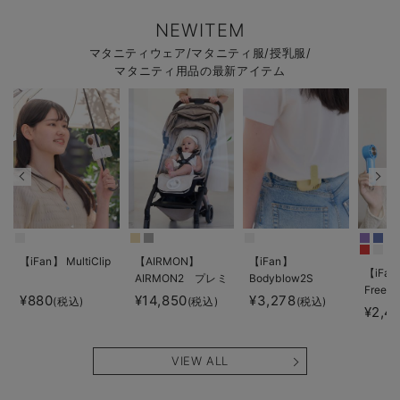
NEWITEM
マタニティウェア/マタニティ服/授乳服/
マタニティ用品の最新アイテム
【iFan】 MultiClip
【AIRMON】
【iFan】
【iFan
AIRMON2 プレミ
Bodyblow2S
Freeze
アム
¥880
¥14,850
¥3,278
(税込)
(税込)
(税込)
¥2,4
VIEW ALL