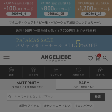
2026/NewArrival
マタニティウェア&ベビー服・ベビーウェア通販のエンジェリーベ。
送料495円(一部地域を除く) 7,700円以上で送料無料
LINE お友達登録で500円OFF
click
0
新作
カテゴリ
ランキング
お気に入り
ログイン
MATERNITY
BABY
戻る
戻る
戻る
戻る
戻る
戻る
戻る
戻る
戻る
戻る
戻る
戻る
戻る
戻る
戻る
戻る
戻る
戻る
戻る
戻る
戻る
戻る
戻る
戻る
戻る
戻る
戻る
戻る
戻る
戻る
戻る
カートに入れる
マタニティ & 授乳服はこちら
ベビー用品はこちら
新生児服全て
ベビー服全て
シーズンアイテム全て
ベビー・新生児 寝具全て
ベビー 雑貨全て
お出かけグッズ全て
ベビー｜季節の特集全て
アウトレット全て
特集全て
再入荷全て
送料無料アイテム全て
ブラキャミ おまとめ
【37周年祭セール】
気温差別オススメアイ
マタニティウェア お
こだわりの履き心地！
出産準備応援割全て
春のマタニティワンピ
Gift Selection 
冬の冷え対策インナー
入院準備の持ち物チェ
冬のあったか特集全て
閉じる
出産準備
ロンパース・カバーオール
甚平・浴衣
ベビーベッド・布団 （ベビー・新生児）
ベビーカー
猛暑からベビーを守るひんやりグッズ
【アウトレット】ワンピース
抗菌防臭加工
再入荷｜インナー
ベビーチェア（ハイローチェア）・ベビーラック
ワンピース
【37周年祭セール】2
【15℃】3月下旬～
動きやすく着回しでき
強撚スムース(コスパ
【おまとめ割】パジャ
カジュアル
ジャケット派
マタニティパジャマ
【オフィスカジュアル
レギンスタイプ
【フォーマル】ワンピ
【ベビー】長袖
ハンカチ
快適ウェア10%OFF
セットアップ・ レイ
〜3,000円（税込）
薄くてあったか
入院してすぐ使うグッ
【冬のあったか特集】
#新作アイテム
#セレモニードレス
#ロンパース