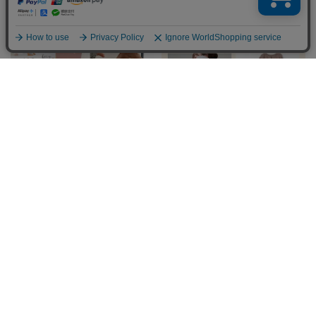
amanoppoシリーズ 出産祝いギフト
新生児からの親子お揃いコーデ
に!
オールシーズン対応可能な万能素
日本製!ベビーのための お宮参りス