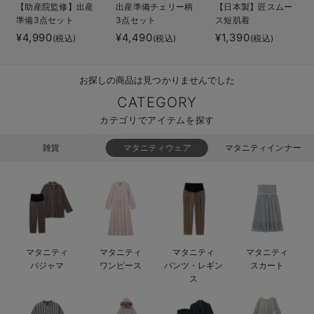
【助産院監修】出産
出産準備チェリー柄
【日本製】匠スムー
ベビー リュック
erbaviva（エルバビーバ）
準備3点セット
3点セット
ス短肌着
¥4,990
¥4,490
¥1,390
(税込)
(税込)
(税込)
ベビー 小物
安心の日本製。先輩ママが買ってよかった！本当に必要な出産準備品
ハレの日に着るANGELIEBEのセレモニー
お探しの商品は見つかりませんでした
買って正解！高評価レビューアイテム
CATEGORY
カテゴリでアイテムを探す
冬に可愛いニットがお得！
雑貨
マタニティウェア
マタニティインナー
親子コーデ｜ママとベビーにおすすめ！
便利な育児家電
Gift Selection 出産祝い
ロンパースはいつからいつまで使う？選ぶポイントも解説！
マタニティ
マタニティ
マタニティ
マタニティ
パジャマ
ワンピース
パンツ・レギン
スカート
保育園・入園準備特集
ス
ファルスカ