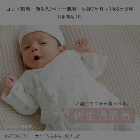
コンビ肌着・新生児/ベビー肌着
ベビー ワンピース
ベビー袴
ベビー ブランケット・タオルケット
子育て便利家電
抱っこ紐
夏のお役立ちベビーウェア
【アウトレット】トップス・授乳トップス
透け防止
再入荷｜アウター
トップス
【37周年祭セール】4
【〜10℃】3月中旬
涼しくて可愛い「ワン
デニム
きれいめトップス派
マタニティインナー
【オフィスカジュアル
パンツタイプ
【フォーマル】ボトム
【ベビー】半袖
2WAYオール
Aライン ・フレアワ
〜5,000円（税込）
綿混素材
赤ちゃんへ使うもの
【冬のあったか特集】
コンビ肌着・新生児/ベビー肌着 生後7ケ月～1歳6ケ月頃
ツーウェイオール・2WAYオール（新生児）
ベビー パンツ
おくるみ（新生児）
プレイマット・ベビー マット
ベビーケープ
シンカーパイル特集
【アウトレット】ボトムス
見えてもカワイイ
パンツ
レギンス
きれいめスカート派
ベビー
【フォーマル】トップ
【ベビー】グッズ
コンビ肌着
Iライン ・タイトシ
〜10,000円（税込）
腹巻・ひざ上パンツ
産後に使うグッズ
【冬のあったか特集】
対象商品 1件
ベビー ブルマ
ベビー 雑貨 小物
ベビーの動物なりきり特集
【アウトレット】パジャマ
コットン素材
スカート
オフィス
きれいめ美脚パンツ派
短肌着
快適ウェア10%OFF
ジャンパースカート/
10,001円（税込）〜
保温&リカバリー
【冬のあったか特集】
ベビー スカート
ベビー安全グッズ
ベビー 夏のお役立ちグッズ特集
【アウトレット】インナー
冷房対策
パジャマ
ツィード派
セット
ワーク・オフィス
女の子におススメのギ
レギンス・タイツ
ベビートップス
ベビーおもちゃ
【素材別】ベビーロンパース特集
【アウトレット】ベビー
接触冷感素材
インナー
MAX55%OFF ブラッ
王道シンプル派
カジュアル
男の子におススメのギ
カップ付きインナー
ベビー アウター
メモリアルグッズ
袴ロンパース特集
Tシャツブラ
雑貨
セットアップ派
フォーマル / オケー
定番ギフト
あったか度◎
ベビー セットアップ
授乳・調乳・お食事
ブラトップ
ベビー
あったかアイテム｜ベ
もらって嬉しいギフト
裏起毛素材
スタイ・よだれかけ（新生児・ベビー）
哺乳瓶
親子セット
かわいくておもしろい
ベビー帽子（新生児・乳児）
赤ちゃん 洗剤・洗濯用品・お掃除
快適機能ウェア特集 トップス
何枚あっても嬉しいア
新生児スリーパー・ベビーパジャマ
赤ちゃん お風呂・ベビースキンケア
快適機能ウェア特集 ボトムス
長く使えるアイテム
おむつ関連グッズ
快適機能ウェア特集 パジャマ
ベビーシューズ・ファーストシューズ・ベビー靴下
お部屋映えアイテム
CATEGORY
カテゴリをさらに絞りこむ