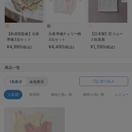
デロンギ
入院準備の持ち物チェック
【助産院監修】出産
出産準備チェリー柄
【日本製】匠スムー
準備3点セット
3点セット
ス短肌着
¥4,990
¥4,490
¥1,390
(税込)
(税込)
(税込)
商品一覧
絞り込み
1色表示
全色表示
人気順
新着順
価格が低い順
価格が高い順
レビュー