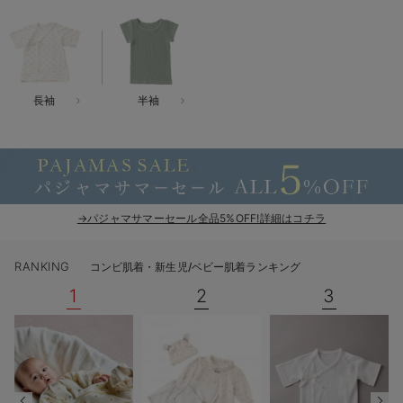
ベビー リュック
erbaviva（エルバビーバ）
ベビー 小物
安心の日本製。先輩ママが買ってよかった！本当に必要な出産準備品
ハレの日に着るANGELIEBEのセレモニー
長袖
半袖
買って正解！高評価レビューアイテム
冬に可愛いニットがお得！
親子コーデ｜ママとベビーにおすすめ！
→パジャマサマーセール全品5%OFF!詳細はコチラ
便利な育児家電
RANKING
コンビ肌着・新生児/ベビー肌着ランキング
Gift Selection 出産祝い
1
2
3
ロンパースはいつからいつまで使う？選ぶポイントも解説！
保育園・入園準備特集
ファルスカ