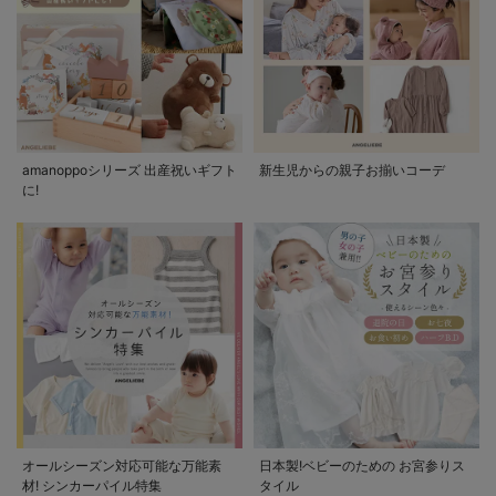
amanoppoシリーズ 出産祝いギフト
新生児からの親子お揃いコーデ
に!
オールシーズン対応可能な万能素
日本製!ベビーのための お宮参りス
材! シンカーパイル特集
タイル