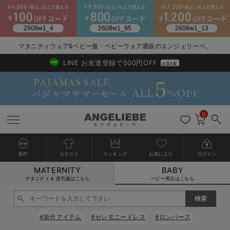
2026/NewArrival
送料495円(一部地域を除く) 7,700円以上で送料無料
マタニティウェア&ベビー服・ベビーウェア通販のエンジェリーベ。
LINE お友達登録で500円OFF
click
0
新作
カテゴリ
ランキング
お気に入り
ログイン
MATERNITY
BABY
戻る
戻る
戻る
戻る
戻る
戻る
戻る
戻る
戻る
戻る
戻る
戻る
戻る
戻る
戻る
戻る
戻る
戻る
戻る
戻る
戻る
戻る
戻る
戻る
戻る
戻る
戻る
戻る
戻る
戻る
戻る
カートに入れる
マタニティ & 授乳服はこちら
ベビー用品はこちら
新生児服全て
ベビー服全て
シーズンアイテム全て
ベビー・新生児 寝具全て
ベビー 雑貨全て
お出かけグッズ全て
ベビー｜季節の特集全て
アウトレット全て
特集全て
再入荷全て
送料無料アイテム全て
ブラキャミ おまとめ
【37周年祭セール】
気温差別オススメアイ
マタニティウェア お
こだわりの履き心地！
出産準備応援割全て
春のマタニティワンピ
Gift Selection 
冬の冷え対策インナー
入院準備の持ち物チェ
冬のあったか特集全て
閉じる
出産準備
ロンパース・カバーオール
甚平・浴衣
ベビーベッド・布団 （ベビー・新生児）
ベビーカー
猛暑からベビーを守るひんやりグッズ
【アウトレット】ワンピース
抗菌防臭加工
再入荷｜インナー
ベビーチェア（ハイローチェア）・ベビーラック
ワンピース
【37周年祭セール】2
【15℃】3月下旬～
動きやすく着回しでき
強撚スムース(コスパ
【おまとめ割】パジャ
カジュアル
ジャケット派
マタニティパジャマ
【オフィスカジュアル
レギンスタイプ
【フォーマル】ワンピ
【ベビー】長袖
ハンカチ
快適ウェア10%OFF
セットアップ・ レイ
〜3,000円（税込）
薄くてあったか
入院してすぐ使うグッ
【冬のあったか特集】
#新作アイテム
#セレモニードレス
#ロンパース