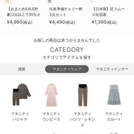
ベビー リュック
erbaviva（エルバビーバ）
【おまとめSALE対
出産準備チェリー柄
【日本製】匠スムー
象|2点以上で30%オ
3点セット
ス短肌着
ベビー 小物
安心の日本製。先輩ママが買ってよかった！本当に必要な出産準備品
フ】【助産院監修】
¥4,990
¥4,490
¥1,390
(税込)
(税込)
(税込)
出産準備3点セット
ハレの日に着るANGELIEBEのセレモニー
お探しの商品は見つかりませんでした
買って正解！高評価レビューアイテム
CATEGORY
冬に可愛いニットがお得！
カテゴリでアイテムを探す
親子コーデ｜ママとベビーにおすすめ！
雑貨
マタニティウェア
マタニティインナー
便利な育児家電
Gift Selection 出産祝い
ロンパースはいつからいつまで使う？選ぶポイントも解説！
マタニティ
マタニティ
マタニティ
マタニティ
保育園・入園準備特集
パジャマ
ワンピース
パンツ・レギン
スカート
ス
ファルスカ