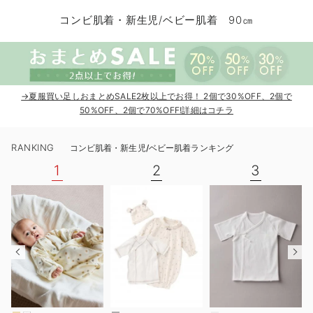
コンビ肌着・新生児/ベビー肌着
ベビー ワンピース
ベビー袴
ベビー ブランケット・タオルケット
子育て便利家電
抱っこ紐
夏のお役立ちベビーウェア
【アウトレット】トップス・授乳トップス
透け防止
再入荷｜アウター
トップス
【37周年祭セール】4
【〜10℃】3月中旬
涼しくて可愛い「ワン
デニム
きれいめトップス派
マタニティインナー
【オフィスカジュアル
パンツタイプ
【フォーマル】ボトム
【ベビー】半袖
2WAYオール
Aライン ・フレアワ
〜5,000円（税込）
綿混素材
赤ちゃんへ使うもの
【冬のあったか特集】
コンビ肌着・新生児/ベビー肌着 90㎝
ツーウェイオール・2WAYオール（新生児）
ベビー パンツ
おくるみ（新生児）
プレイマット・ベビー マット
ベビーケープ
シンカーパイル特集
【アウトレット】ボトムス
見えてもカワイイ
パンツ
レギンス
きれいめスカート派
ベビー
【フォーマル】トップ
【ベビー】グッズ
コンビ肌着
Iライン ・タイトシ
〜10,000円（税込）
腹巻・ひざ上パンツ
産後に使うグッズ
【冬のあったか特集】
ベビー ブルマ
ベビー 雑貨 小物
ベビーの動物なりきり特集
【アウトレット】パジャマ
コットン素材
スカート
オフィス
きれいめ美脚パンツ派
短肌着
快適ウェア10%OFF
ジャンパースカート/
10,001円（税込）〜
保温&リカバリー
【冬のあったか特集】
ベビー スカート
ベビー安全グッズ
ベビー 夏のお役立ちグッズ特集
【アウトレット】インナー
冷房対策
パジャマ
ツィード派
セット
ワーク・オフィス
女の子におススメのギ
レギンス・タイツ
→夏服買い足しおまとめSALE2枚以上でお得！ 2個で30%OFF、2個で
50%OFF、2個で70%OFF!詳細はコチラ
ベビートップス
ベビーおもちゃ
【素材別】ベビーロンパース特集
【アウトレット】ベビー
接触冷感素材
インナー
MAX55%OFF ブラッ
王道シンプル派
カジュアル
男の子におススメのギ
カップ付きインナー
RANKING
コンビ肌着・新生児/ベビー肌着ランキング
ベビー アウター
メモリアルグッズ
袴ロンパース特集
Tシャツブラ
雑貨
セットアップ派
フォーマル / オケー
定番ギフト
あったか度◎
1
2
3
ベビー セットアップ
授乳・調乳・お食事
ブラトップ
ベビー
あったかアイテム｜ベ
もらって嬉しいギフト
裏起毛素材
スタイ・よだれかけ（新生児・ベビー）
哺乳瓶
親子セット
かわいくておもしろい
ベビー帽子（新生児・乳児）
赤ちゃん 洗剤・洗濯用品・お掃除
快適機能ウェア特集 トップス
何枚あっても嬉しいア
新生児スリーパー・ベビーパジャマ
赤ちゃん お風呂・ベビースキンケア
快適機能ウェア特集 ボトムス
長く使えるアイテム
おむつ関連グッズ
快適機能ウェア特集 パジャマ
ベビーシューズ・ファーストシューズ・ベビー靴下
お部屋映えアイテム