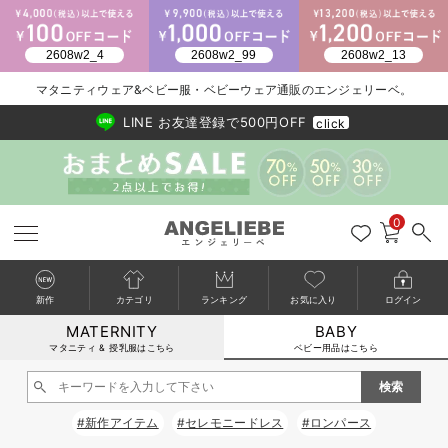
2026/NewArrival
送料495円(一部地域を除く) 7,700円以上で送料無料
マタニティウェア&ベビー服・ベビーウェア通販のエンジェリーベ。
LINE お友達登録で500円OFF
click
0
新作
カテゴリ
ランキング
お気に入り
ログイン
MATERNITY
BABY
戻る
戻る
戻る
戻る
戻る
戻る
戻る
戻る
戻る
戻る
戻る
戻る
戻る
戻る
戻る
戻る
戻る
戻る
戻る
戻る
戻る
戻る
戻る
戻る
戻る
戻る
戻る
戻る
戻る
戻る
戻る
カートに入れる
マタニティ & 授乳服はこちら
ベビー用品はこちら
新生児服全て
ベビー服全て
シーズンアイテム全て
ベビー・新生児 寝具全て
ベビー 雑貨全て
お出かけグッズ全て
ベビー｜季節の特集全て
アウトレット全て
特集全て
再入荷全て
送料無料アイテム全て
ブラキャミ おまとめ
【37周年祭セール】
気温差別オススメアイ
マタニティウェア お
こだわりの履き心地！
出産準備応援割全て
春のマタニティワンピ
Gift Selection 
冬の冷え対策インナー
入院準備の持ち物チェ
冬のあったか特集全て
閉じる
出産準備
ロンパース・カバーオール
甚平・浴衣
ベビーベッド・布団 （ベビー・新生児）
ベビーカー
猛暑からベビーを守るひんやりグッズ
【アウトレット】ワンピース
抗菌防臭加工
再入荷｜インナー
ベビーチェア（ハイローチェア）・ベビーラック
ワンピース
【37周年祭セール】2
【15℃】3月下旬～
動きやすく着回しでき
強撚スムース(コスパ
【おまとめ割】パジャ
カジュアル
ジャケット派
マタニティパジャマ
【オフィスカジュアル
レギンスタイプ
【フォーマル】ワンピ
【ベビー】長袖
ハンカチ
快適ウェア10%OFF
セットアップ・ レイ
〜3,000円（税込）
薄くてあったか
入院してすぐ使うグッ
【冬のあったか特集】
#新作アイテム
#セレモニードレス
#ロンパース