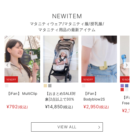
NEWITEM
マタニティウェア/マタニティ服/授乳服/
マタニティ用品の最新アイテム
10%OFF
10%OFF
10%OFF
【iFan】 MultiClip
【おまとめSALE対
【iFan】
【iFan
象|2点以上で30%
Bodyblow2S
Freeze
オフ】
¥792
¥14,850
¥2,950
(税込)
(税込)
(税込)
¥2,1
【AIRMON】
AIRMON2 プレミ
アム
VIEW ALL