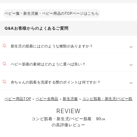
ベビー服・新生児服・ベビー用品のTOPページはこちら
Q&Aお客様からのよくあるご質問
新生児の肌着にはどのような種類がありますか？
ベビー肌着の素材はどのように選べば良い？
赤ちゃんの肌着を洗濯する際のポイントは何ですか？
ベビー用品TOP
ベビー全商品
新生児服
コンビ肌着・新生児/ベビー肌着
お気に入り商品を確認する
＞
＞
＞
REVIEW
コンビ肌着・新生児/ベビー肌着 90㎝
の高評価レビュー