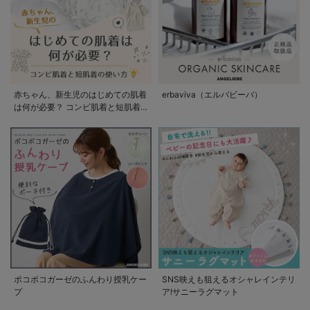
赤ちゃん、新生児のはじめての肌着
erbaviva（エルバビーバ）
は何が必要？ コンビ肌着と短肌着
の使い方
ポコポコガーゼのふんわり授乳ケー
SNS映えも狙えるオシャレインテリ
プ
ア!サニーラグマット