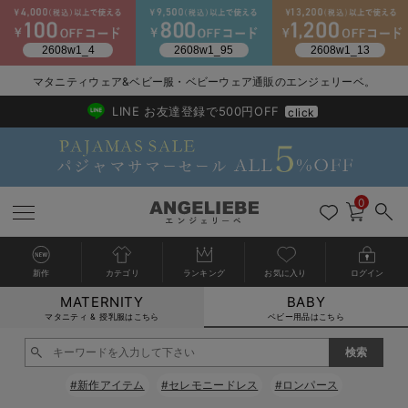
2026/NewArrival
送料495円(一部地域を除く) 7,700円以上で送料無料
マタニティウェア&ベビー服・ベビーウェア通販のエンジェリーベ。
LINE お友達登録で500円OFF
click
0
新作
カテゴリ
ランキング
お気に入り
ログイン
MATERNITY
BABY
戻る
戻る
戻る
戻る
戻る
戻る
戻る
戻る
戻る
戻る
戻る
戻る
戻る
戻る
戻る
戻る
戻る
戻る
戻る
戻る
戻る
戻る
戻る
戻る
戻る
戻る
戻る
戻る
戻る
戻る
戻る
カートに入れる
マタニティ & 授乳服はこちら
ベビー用品はこちら
新生児服全て
ベビー服全て
シーズンアイテム全て
ベビー・新生児 寝具全て
ベビー 雑貨全て
お出かけグッズ全て
ベビー｜季節の特集全て
アウトレット全て
特集全て
再入荷全て
送料無料アイテム全て
ブラキャミ おまとめ
【37周年祭セール】
気温差別オススメアイ
マタニティウェア お
こだわりの履き心地！
出産準備応援割全て
春のマタニティワンピ
Gift Selection 
冬の冷え対策インナー
入院準備の持ち物チェ
冬のあったか特集全て
閉じる
出産準備
ロンパース・カバーオール
甚平・浴衣
ベビーベッド・布団 （ベビー・新生児）
ベビーカー
猛暑からベビーを守るひんやりグッズ
【アウトレット】ワンピース
抗菌防臭加工
再入荷｜インナー
ベビーチェア（ハイローチェア）・ベビーラック
ワンピース
【37周年祭セール】2
【15℃】3月下旬～
動きやすく着回しでき
強撚スムース(コスパ
【おまとめ割】パジャ
カジュアル
ジャケット派
マタニティパジャマ
【オフィスカジュアル
レギンスタイプ
【フォーマル】ワンピ
【ベビー】長袖
ハンカチ
快適ウェア10%OFF
セットアップ・ レイ
〜3,000円（税込）
薄くてあったか
入院してすぐ使うグッ
【冬のあったか特集】
#新作アイテム
#セレモニードレス
#ロンパース