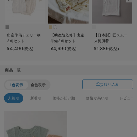
デロンギ
入院準備の持ち物チェック
出産準備チェリー柄
【助産院監修】出産
【日本製】匠スムー
3点セット
準備3点セット
ス長肌着
¥4,490
¥4,990
¥1,889
(税込)
(税込)
(税込)
商品一覧
絞り込み
1色表示
全色表示
人気順
新着順
価格が低い順
価格が高い順
レビュー