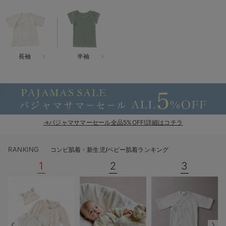
ベビー リュック
erbaviva（エルバビーバ）
ベビー 小物
安心の日本製。先輩ママが買ってよかった！本当に必要な出産準備品
ハレの日に着るANGELIEBEのセレモニー
長袖
半袖
買って正解！高評価レビューアイテム
冬に可愛いニットがお得！
親子コーデ｜ママとベビーにおすすめ！
→パジャマサマーセール全品5%OFF!詳細はコチラ
便利な育児家電
RANKING
コンビ肌着・新生児/ベビー肌着ランキング
Gift Selection 出産祝い
1
2
3
ロンパースはいつからいつまで使う？選ぶポイントも解説！
保育園・入園準備特集
ファルスカ