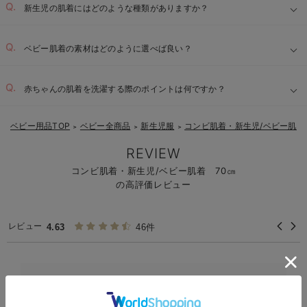
新生児の肌着にはどのような種類がありますか？
ベビー肌着の素材はどのように選べば良い？
赤ちゃんの肌着を洗濯する際のポイントは何ですか？
ベビー用品TOP
ベビー全商品
新生児服
コンビ肌着・新生児/ベビー肌着
＞
＞
＞
REVIEW
コンビ肌着・新生児/ベビー肌着 70㎝
の高評価レビュー
レビュー
4.63
46件