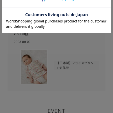
癒される花柄
お気に入り商品を確認する
女の子らしい肌着で、肌着のままで居てもとても可愛いで
す。肌着もおしゃれだと見てい...
kiri000様
2023-09-02
【日本製】フライスプリン
ト短肌着
EVENT