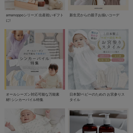
amanoppoシリーズ 出産祝いギフト
新生児からの親子お揃いコーデ
に!
オールシーズン対応可能な万能素
日本製!ベビーのための お宮参りス
材! シンカーパイル特集
タイル