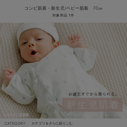
コンビ肌着・新生児/ベビー肌着
ベビー ワンピース
ベビー袴
ベビー ブランケット・タオルケット
子育て便利家電
抱っこ紐
夏のお役立ちベビーウェア
【アウトレット】トップス・授乳トップス
透け防止
再入荷｜アウター
トップス
【37周年祭セール】4
【〜10℃】3月中旬
涼しくて可愛い「ワン
デニム
きれいめトップス派
マタニティインナー
【オフィスカジュアル
パンツタイプ
【フォーマル】ボトム
【ベビー】半袖
2WAYオール
Aライン ・フレアワ
〜5,000円（税込）
綿混素材
赤ちゃんへ使うもの
【冬のあったか特集】
コンビ肌着・新生児/ベビー肌着 70㎝
ツーウェイオール・2WAYオール（新生児）
ベビー パンツ
おくるみ（新生児）
プレイマット・ベビー マット
ベビーケープ
シンカーパイル特集
【アウトレット】ボトムス
見えてもカワイイ
パンツ
レギンス
きれいめスカート派
ベビー
【フォーマル】トップ
【ベビー】グッズ
コンビ肌着
Iライン ・タイトシ
〜10,000円（税込）
腹巻・ひざ上パンツ
産後に使うグッズ
【冬のあったか特集】
対象商品 1件
ベビー ブルマ
ベビー 雑貨 小物
ベビーの動物なりきり特集
【アウトレット】パジャマ
コットン素材
スカート
オフィス
きれいめ美脚パンツ派
短肌着
快適ウェア10%OFF
ジャンパースカート/
10,001円（税込）〜
保温&リカバリー
【冬のあったか特集】
ベビー スカート
ベビー安全グッズ
ベビー 夏のお役立ちグッズ特集
【アウトレット】インナー
冷房対策
パジャマ
ツィード派
セット
ワーク・オフィス
女の子におススメのギ
レギンス・タイツ
ベビートップス
ベビーおもちゃ
【素材別】ベビーロンパース特集
【アウトレット】ベビー
接触冷感素材
インナー
MAX55%OFF ブラッ
王道シンプル派
カジュアル
男の子におススメのギ
カップ付きインナー
ベビー アウター
メモリアルグッズ
袴ロンパース特集
Tシャツブラ
雑貨
セットアップ派
フォーマル / オケー
定番ギフト
あったか度◎
ベビー セットアップ
授乳・調乳・お食事
ブラトップ
ベビー
あったかアイテム｜ベ
もらって嬉しいギフト
裏起毛素材
スタイ・よだれかけ（新生児・ベビー）
哺乳瓶
親子セット
かわいくておもしろい
ベビー帽子（新生児・乳児）
赤ちゃん 洗剤・洗濯用品・お掃除
快適機能ウェア特集 トップス
何枚あっても嬉しいア
新生児スリーパー・ベビーパジャマ
赤ちゃん お風呂・ベビースキンケア
快適機能ウェア特集 ボトムス
長く使えるアイテム
おむつ関連グッズ
快適機能ウェア特集 パジャマ
ベビーシューズ・ファーストシューズ・ベビー靴下
お部屋映えアイテム
CATEGORY
カテゴリをさらに絞りこむ