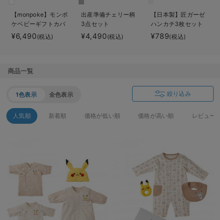
ベビー リュック
erbaviva（エルバビーバ）
【monpoke】モンポ
出産準備チェリー柄
【日本製】匠ガーゼ
ケベビーギフトカバ
3点セット
ハンカチ3枚セット
ベビー 小物
安心の日本製。先輩ママが買ってよかった！本当に必要な出産準備品
ーオール3点セット
¥6,490
¥4,490
¥789
(税込)
(税込)
(税込)
ハレの日に着るANGELIEBEのセレモニー
買って正解！高評価レビューアイテム
商品一覧
冬に可愛いニットがお得！
絞り込み
1色表示
全色表示
親子コーデ｜ママとベビーにおすすめ！
人気順
新着順
価格が低い順
価格が高い順
レビュー
便利な育児家電
Gift Selection 出産祝い
ロンパースはいつからいつまで使う？選ぶポイントも解説！
保育園・入園準備特集
ファルスカ