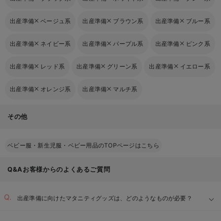
出産準備
ベージュ系
出産準備
ブラウン系
出産準備
ブルー系
出産準備
ネイビー系
出産準備
パープル系
出産準備
ピンク系
出産準備
レッド系
出産準備
グリーン系
出産準備
イエロー系
出産準備
オレンジ系
出産準備
マルチ系
その他
ベビー服・新生児服・ベビー用品のTOPページはこちら
Q&Aお客様からのよくあるご質問
出産準備に向けたマタニティグッズは、どのようなものが必要？