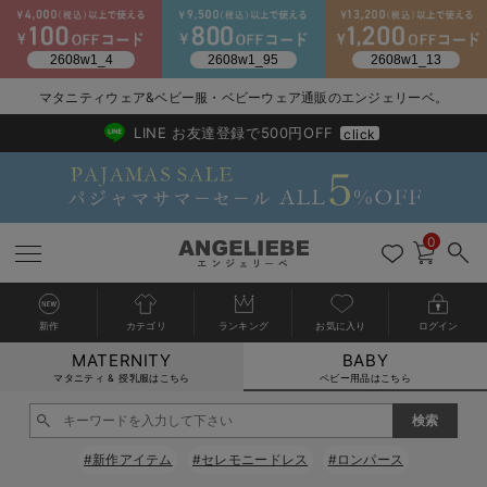
2026/NewArrival
送料495円(一部地域を除く) 7,700円以上で送料無料
マタニティウェア&ベビー服・ベビーウェア通販のエンジェリーベ。
LINE お友達登録で500円OFF
click
0
新作
カテゴリ
ランキング
お気に入り
ログイン
MATERNITY
BABY
戻る
戻る
戻る
戻る
戻る
戻る
戻る
戻る
戻る
戻る
戻る
戻る
戻る
戻る
戻る
戻る
戻る
戻る
戻る
戻る
戻る
戻る
戻る
戻る
戻る
戻る
戻る
戻る
戻る
戻る
戻る
カートに入れる
マタニティ & 授乳服はこちら
ベビー用品はこちら
新生児服全て
ベビー服全て
シーズンアイテム全て
ベビー・新生児 寝具全て
ベビー 雑貨全て
お出かけグッズ全て
ベビー｜季節の特集全て
アウトレット全て
特集全て
再入荷全て
送料無料アイテム全て
ブラキャミ おまとめ
【37周年祭セール】
気温差別オススメアイ
マタニティウェア お
こだわりの履き心地！
出産準備応援割全て
春のマタニティワンピ
Gift Selection 
冬の冷え対策インナー
入院準備の持ち物チェ
冬のあったか特集全て
閉じる
出産準備
ロンパース・カバーオール
甚平・浴衣
ベビーベッド・布団 （ベビー・新生児）
ベビーカー
猛暑からベビーを守るひんやりグッズ
【アウトレット】ワンピース
抗菌防臭加工
再入荷｜インナー
ベビーチェア（ハイローチェア）・ベビーラック
ワンピース
【37周年祭セール】2
【15℃】3月下旬～
動きやすく着回しでき
強撚スムース(コスパ
【おまとめ割】パジャ
カジュアル
ジャケット派
マタニティパジャマ
【オフィスカジュアル
レギンスタイプ
【フォーマル】ワンピ
【ベビー】長袖
ハンカチ
快適ウェア10%OFF
セットアップ・ レイ
〜3,000円（税込）
薄くてあったか
入院してすぐ使うグッ
【冬のあったか特集】
#新作アイテム
#セレモニードレス
#ロンパース