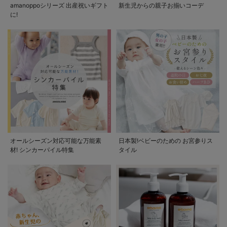
amanoppoシリーズ 出産祝いギフト
新生児からの親子お揃いコーデ
に!
オールシーズン対応可能な万能素
日本製!ベビーのための お宮参りス
材! シンカーパイル特集
タイル