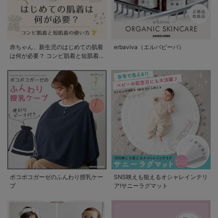
赤ちゃん、新生児のはじめての肌着
erbaviva（エルバビーバ）
は何が必要？ コンビ肌着と短肌着
の使い方
ポコポコガーゼのふんわり授乳ケー
SNS映えも狙えるオシャレインテリ
プ
ア!サニーラグマット