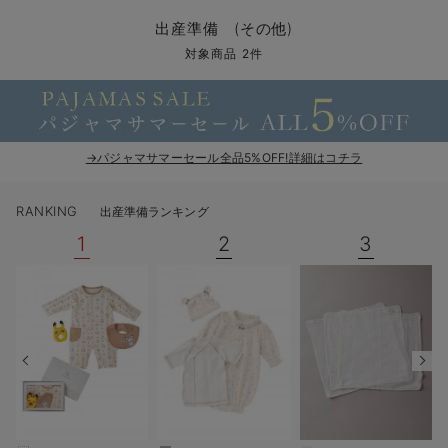
コンビ肌着・新生児/ベビー肌着
ベビー ワンピース
ベビー袴
ベビー ブランケット・タオルケット
子育て便利家電
抱っこ紐
夏のお役立ちベビーウェア
【アウトレット】トップス・授乳トップス
透け防止
再入荷｜アウター
トップス
【37周年祭セール】4
【〜10℃】3月中旬
涼しくて可愛い「ワン
デニム
きれいめトップス派
マタニティインナー
【オフィスカジュアル
パンツタイプ
【フォーマル】ボトム
【ベビー】半袖
2WAYオール
Aライン ・フレアワ
〜5,000円（税込）
綿混素材
赤ちゃんへ使うもの
【冬のあったか特集】
出産準備 (その他)
ツーウェイオール・2WAYオール（新生児）
ベビー パンツ
おくるみ（新生児）
プレイマット・ベビー マット
ベビーケープ
シンカーパイル特集
【アウトレット】ボトムス
見えてもカワイイ
パンツ
レギンス
きれいめスカート派
ベビー
【フォーマル】トップ
【ベビー】グッズ
コンビ肌着
Iライン ・タイトシ
〜10,000円（税込）
腹巻・ひざ上パンツ
産後に使うグッズ
【冬のあったか特集】
対象商品 2件
ベビー ブルマ
ベビー 雑貨 小物
ベビーの動物なりきり特集
【アウトレット】パジャマ
コットン素材
スカート
オフィス
きれいめ美脚パンツ派
短肌着
快適ウェア10%OFF
ジャンパースカート/
10,001円（税込）〜
保温&リカバリー
【冬のあったか特集】
ベビー スカート
ベビー安全グッズ
ベビー 夏のお役立ちグッズ特集
【アウトレット】インナー
冷房対策
パジャマ
ツィード派
セット
ワーク・オフィス
女の子におススメのギ
レギンス・タイツ
→パジャマサマーセール全品5%OFF!詳細はコチラ
ベビートップス
ベビーおもちゃ
【素材別】ベビーロンパース特集
【アウトレット】ベビー
接触冷感素材
インナー
MAX55%OFF ブラッ
王道シンプル派
カジュアル
男の子におススメのギ
カップ付きインナー
RANKING
出産準備ランキング
ベビー アウター
メモリアルグッズ
袴ロンパース特集
Tシャツブラ
雑貨
セットアップ派
フォーマル / オケー
定番ギフト
あったか度◎
1
2
3
ベビー セットアップ
授乳・調乳・お食事
ブラトップ
ベビー
あったかアイテム｜ベ
もらって嬉しいギフト
裏起毛素材
スタイ・よだれかけ（新生児・ベビー）
哺乳瓶
親子セット
かわいくておもしろい
ベビー帽子（新生児・乳児）
赤ちゃん 洗剤・洗濯用品・お掃除
快適機能ウェア特集 トップス
何枚あっても嬉しいア
新生児スリーパー・ベビーパジャマ
赤ちゃん お風呂・ベビースキンケア
快適機能ウェア特集 ボトムス
長く使えるアイテム
おむつ関連グッズ
快適機能ウェア特集 パジャマ
ベビーシューズ・ファーストシューズ・ベビー靴下
お部屋映えアイテム