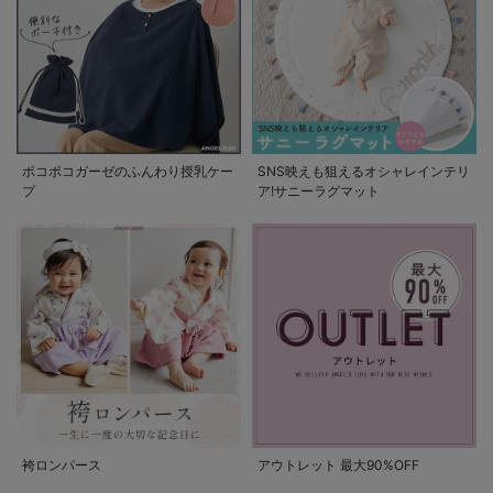
ポコポコガーゼのふんわり授乳ケー
SNS映えも狙えるオシャレインテリ
プ
ア!サニーラグマット
袴ロンパース
アウトレット 最大90%OFF