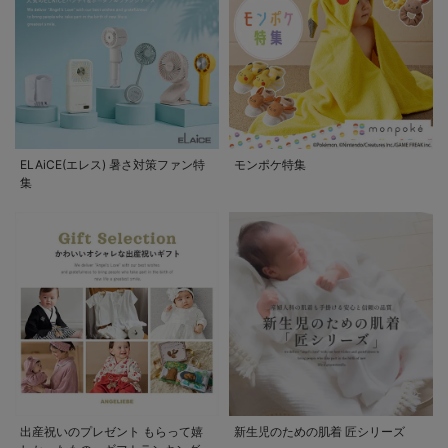
ELAiCE(エレス) 暑さ対策ファン特
モンポケ特集
集
出産祝いのプレゼント もらって嬉
新生児のための肌着 匠シリーズ