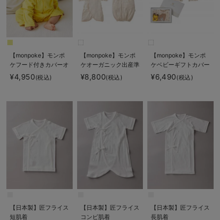
【monpoke】モンポ
【monpoke】モンポ
【monpoke】モンポ
ケフード付きカバーオ
ケオーガニック出産準
ケベビーギフトカバー
ール
備セット
オール3点セット
¥4,950
¥8,800
¥6,490
(税込)
(税込)
(税込)
【日本製】匠フライス
【日本製】匠フライス
【日本製】匠フライス
短肌着
コンビ肌着
長肌着