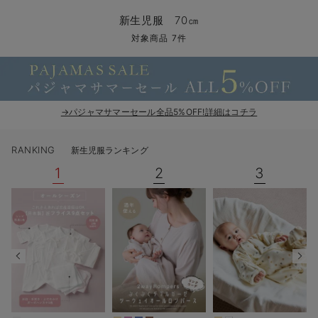
コンビ肌着・新生児/ベビー肌着
ベビー ワンピース
ベビー袴
ベビー ブランケット・タオルケット
子育て便利家電
抱っこ紐
夏のお役立ちベビーウェア
【アウトレット】トップス・授乳トップス
透け防止
再入荷｜アウター
トップス
【37周年祭セール】4
【〜10℃】3月中旬
涼しくて可愛い「ワン
デニム
きれいめトップス派
マタニティインナー
【オフィスカジュアル
パンツタイプ
【フォーマル】ボトム
【ベビー】半袖
2WAYオール
Aライン ・フレアワ
〜5,000円（税込）
綿混素材
赤ちゃんへ使うもの
【冬のあったか特集】
新生児服 70㎝
ツーウェイオール・2WAYオール（新生児）
ベビー パンツ
おくるみ（新生児）
プレイマット・ベビー マット
ベビーケープ
シンカーパイル特集
【アウトレット】ボトムス
見えてもカワイイ
パンツ
レギンス
きれいめスカート派
ベビー
【フォーマル】トップ
【ベビー】グッズ
コンビ肌着
Iライン ・タイトシ
〜10,000円（税込）
腹巻・ひざ上パンツ
産後に使うグッズ
【冬のあったか特集】
対象商品 7件
ベビー ブルマ
ベビー 雑貨 小物
ベビーの動物なりきり特集
【アウトレット】パジャマ
コットン素材
スカート
オフィス
きれいめ美脚パンツ派
短肌着
快適ウェア10%OFF
ジャンパースカート/
10,001円（税込）〜
保温&リカバリー
【冬のあったか特集】
ベビー スカート
ベビー安全グッズ
ベビー 夏のお役立ちグッズ特集
【アウトレット】インナー
冷房対策
パジャマ
ツィード派
セット
ワーク・オフィス
女の子におススメのギ
レギンス・タイツ
→パジャマサマーセール全品5%OFF!詳細はコチラ
ベビートップス
ベビーおもちゃ
【素材別】ベビーロンパース特集
【アウトレット】ベビー
接触冷感素材
インナー
MAX55%OFF ブラッ
王道シンプル派
カジュアル
男の子におススメのギ
カップ付きインナー
RANKING
新生児服ランキング
ベビー アウター
メモリアルグッズ
袴ロンパース特集
Tシャツブラ
雑貨
セットアップ派
フォーマル / オケー
定番ギフト
あったか度◎
1
2
3
ベビー セットアップ
授乳・調乳・お食事
ブラトップ
ベビー
あったかアイテム｜ベ
もらって嬉しいギフト
裏起毛素材
スタイ・よだれかけ（新生児・ベビー）
哺乳瓶
親子セット
かわいくておもしろい
ベビー帽子（新生児・乳児）
赤ちゃん 洗剤・洗濯用品・お掃除
快適機能ウェア特集 トップス
何枚あっても嬉しいア
新生児スリーパー・ベビーパジャマ
赤ちゃん お風呂・ベビースキンケア
快適機能ウェア特集 ボトムス
長く使えるアイテム
おむつ関連グッズ
快適機能ウェア特集 パジャマ
ベビーシューズ・ファーストシューズ・ベビー靴下
お部屋映えアイテム