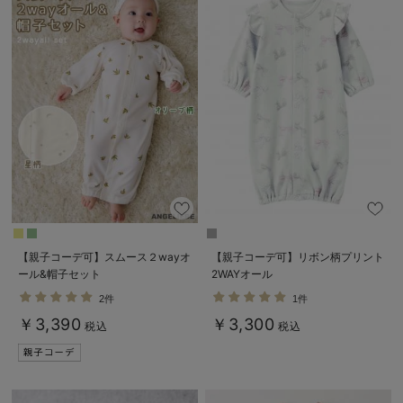
【親子コーデ可】スムース２wayオ
【親子コーデ可】リボン柄プリント
ール&帽子セット
2WAYオール
2件
1件
￥3,390
￥3,300
税込
税込