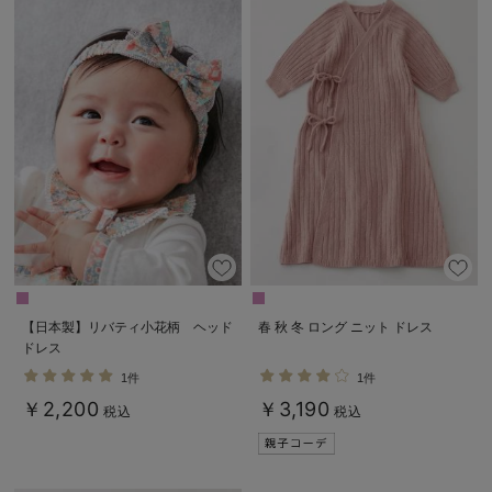
【日本製】リバティ小花柄 ヘッド
春 秋 冬 ロング ニット ドレス
ドレス
1件
1件
￥2,200
￥3,190
税込
税込