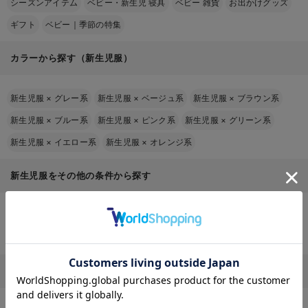
シーズンアイテム
ベビー・新生児 寝具
ベビー 雑貨
お出かけグッズ
ギフト
ベビー｜季節の特集
カラーから探す（新生児服）
新生児服
×
グレー系
新生児服
×
ベージュ系
新生児服
×
ブラウン系
新生児服
×
ブルー系
新生児服
×
ピンク系
新生児服
×
グリーン系
新生児服
×
イエロー系
新生児服
×
オレンジ系
新生児服をその他の条件から探す
新生児服
×
新生児
新生児服
×
生後1～3ケ月頃
新生児服
×
生後4～6ケ月頃
お気に入り商品を確認する
新生児服 70㎝のブランドページから探す