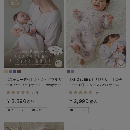
デロンギ
入院準備の持ち物チェック
【親子コーデ可】ぷくぷくダブルガ
【ANGELIEBEオリジナル】【親子
ーゼ ツーウェイオール（2wayオー
コーデ可】スムース2WAYオール
ル） ロンパース
12件
1件
￥3,390
￥2,990
税込
税込