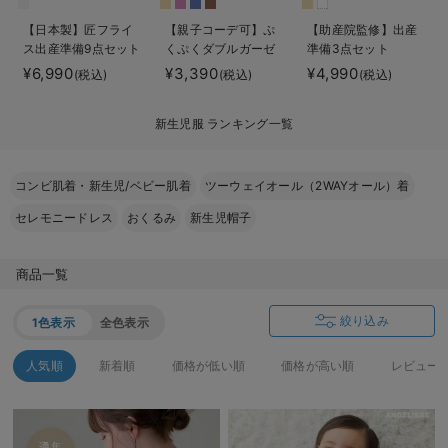
ベビー リュック
erbaviva（エルバビーバ）
【日本製】匠フライ
【親子コーデ可】ぷ
【助産院監修】出産
ス出産準備9点セット
くぷくダブルガーゼ
準備3点セット
ベビー 小物
安心の日本製。先輩ママが買ってよかった！本当に必要な出産準備品
ツーウェイオール
¥6,990
¥3,390
¥4,990
(税込)
(税込)
(税込)
（2wayオール） ロ
ハレの日に着るANGELIEBEのセレモニー
ンパース
新生児服 ランキング一覧
買って正解！高評価レビューアイテム
冬に可愛いニットがお得！
コンビ肌着・新生児/ベビー肌着
ツーウェイオール（2WAYオール）着
セレモニードレス
おくるみ
新生児帽子
親子コーデ｜ママとベビーにおすすめ！
便利な育児家電
商品一覧
Gift Selection 出産祝い
絞り込み
1色表示
全色表示
ロンパースはいつからいつまで使う？選ぶポイントも解説！
人気順
新着順
価格が低い順
価格が高い順
レビュー
保育園・入園準備特集
ファルスカ