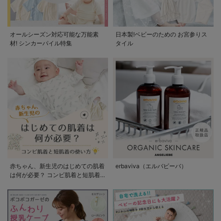
オールシーズン対応可能な万能素
日本製!ベビーのための お宮参りス
材! シンカーパイル特集
タイル
赤ちゃん、新生児のはじめての肌着
erbaviva（エルバビーバ）
は何が必要？ コンビ肌着と短肌着
の使い方