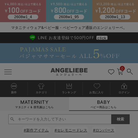
2026/NewArrival
送料495円(一部地域を除く) 7,700円以上で送料無料
マタニティウェア&ベビー服・ベビーウェア通販のエンジェリーベ。
LINE お友達登録で500円OFF
click
0
新作
カテゴリ
ランキング
お気に入り
ログイン
MATERNITY
BABY
戻る
戻る
戻る
戻る
戻る
戻る
戻る
戻る
戻る
戻る
戻る
戻る
戻る
戻る
戻る
戻る
戻る
戻る
戻る
戻る
戻る
戻る
戻る
戻る
戻る
戻る
戻る
戻る
戻る
戻る
戻る
カートに入れる
マタニティ & 授乳服はこちら
ベビー用品はこちら
新生児服全て
ベビー服全て
シーズンアイテム全て
ベビー・新生児 寝具全て
ベビー 雑貨全て
お出かけグッズ全て
ベビー｜季節の特集全て
アウトレット全て
特集全て
再入荷全て
送料無料アイテム全て
ブラキャミ おまとめ
【37周年祭セール】
気温差別オススメアイ
マタニティウェア お
こだわりの履き心地！
出産準備応援割全て
春のマタニティワンピ
Gift Selection 
冬の冷え対策インナー
入院準備の持ち物チェ
冬のあったか特集全て
閉じる
出産準備
ロンパース・カバーオール
甚平・浴衣
ベビーベッド・布団 （ベビー・新生児）
ベビーカー
猛暑からベビーを守るひんやりグッズ
【アウトレット】ワンピース
抗菌防臭加工
再入荷｜インナー
ベビーチェア（ハイローチェア）・ベビーラック
ワンピース
【37周年祭セール】2
【15℃】3月下旬～
動きやすく着回しでき
強撚スムース(コスパ
【おまとめ割】パジャ
カジュアル
ジャケット派
マタニティパジャマ
【オフィスカジュアル
レギンスタイプ
【フォーマル】ワンピ
【ベビー】長袖
ハンカチ
快適ウェア10%OFF
セットアップ・ レイ
〜3,000円（税込）
薄くてあったか
入院してすぐ使うグッ
【冬のあったか特集】
#新作アイテム
#セレモニードレス
#ロンパース