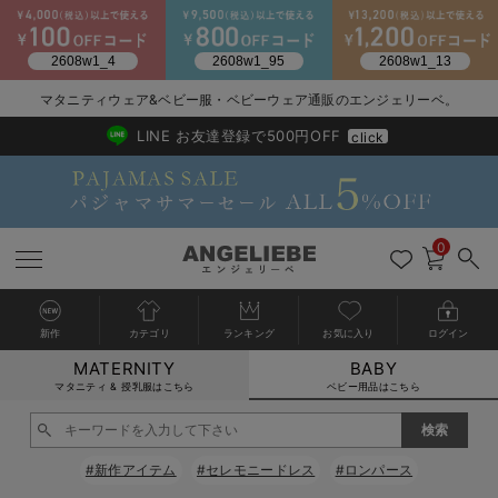
2026/NewArrival
送料495円(一部地域を除く) 7,700円以上で送料無料
マタニティウェア&ベビー服・ベビーウェア通販のエンジェリーベ。
LINE お友達登録で500円OFF
click
0
新作
カテゴリ
ランキング
お気に入り
ログイン
MATERNITY
BABY
戻る
戻る
戻る
戻る
戻る
戻る
戻る
戻る
戻る
戻る
戻る
戻る
戻る
戻る
戻る
戻る
戻る
戻る
戻る
戻る
戻る
戻る
戻る
戻る
戻る
戻る
戻る
戻る
戻る
戻る
戻る
カートに入れる
マタニティ & 授乳服はこちら
ベビー用品はこちら
新生児服全て
ベビー服全て
シーズンアイテム全て
ベビー・新生児 寝具全て
ベビー 雑貨全て
お出かけグッズ全て
ベビー｜季節の特集全て
アウトレット全て
特集全て
再入荷全て
送料無料アイテム全て
ブラキャミ おまとめ
【37周年祭セール】
気温差別オススメアイ
マタニティウェア お
こだわりの履き心地！
出産準備応援割全て
春のマタニティワンピ
Gift Selection 
冬の冷え対策インナー
入院準備の持ち物チェ
冬のあったか特集全て
閉じる
出産準備
ロンパース・カバーオール
甚平・浴衣
ベビーベッド・布団 （ベビー・新生児）
ベビーカー
猛暑からベビーを守るひんやりグッズ
【アウトレット】ワンピース
抗菌防臭加工
再入荷｜インナー
ベビーチェア（ハイローチェア）・ベビーラック
ワンピース
【37周年祭セール】2
【15℃】3月下旬～
動きやすく着回しでき
強撚スムース(コスパ
【おまとめ割】パジャ
カジュアル
ジャケット派
マタニティパジャマ
【オフィスカジュアル
レギンスタイプ
【フォーマル】ワンピ
【ベビー】長袖
ハンカチ
快適ウェア10%OFF
セットアップ・ レイ
〜3,000円（税込）
薄くてあったか
入院してすぐ使うグッ
【冬のあったか特集】
#新作アイテム
#セレモニードレス
#ロンパース