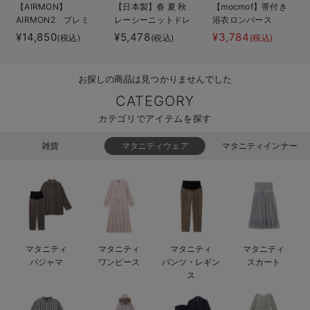
【AIRMON】
【日本製】春 夏 秋
【mocmof】帯付き
ベビー リュック
erbaviva（エルバビーバ）
AIRMON2 プレミ
レーシーニットドレ
浴衣ロンパース
アム
ス＆帽子セット
¥14,850
¥5,478
¥3,784
(税込)
(税込)
(税込)
ベビー 小物
安心の日本製。先輩ママが買ってよかった！本当に必要な出産準備品
ハレの日に着るANGELIEBEのセレモニー
お探しの商品は見つかりませんでした
買って正解！高評価レビューアイテム
CATEGORY
カテゴリでアイテムを探す
冬に可愛いニットがお得！
雑貨
マタニティウェア
マタニティインナー
親子コーデ｜ママとベビーにおすすめ！
便利な育児家電
Gift Selection 出産祝い
ロンパースはいつからいつまで使う？選ぶポイントも解説！
マタニティ
マタニティ
マタニティ
マタニティ
パジャマ
ワンピース
パンツ・レギン
スカート
保育園・入園準備特集
ス
ファルスカ