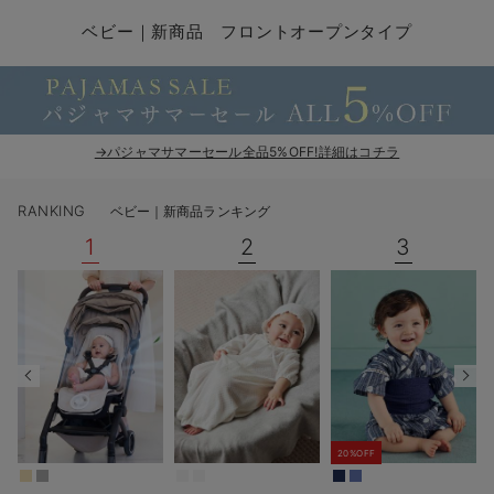
コンビ肌着・新生児/ベビー肌着
ベビー ワンピース
ベビー袴
ベビー ブランケット・タオルケット
子育て便利家電
抱っこ紐
夏のお役立ちベビーウェア
【アウトレット】トップス・授乳トップス
透け防止
再入荷｜アウター
トップス
【37周年祭セール】4
【〜10℃】3月中旬
涼しくて可愛い「ワン
デニム
きれいめトップス派
マタニティインナー
【オフィスカジュアル
パンツタイプ
【フォーマル】ボトム
【ベビー】半袖
2WAYオール
Aライン ・フレアワ
〜5,000円（税込）
綿混素材
赤ちゃんへ使うもの
【冬のあったか特集】
ベビー｜新商品 フロントオープンタイプ
ツーウェイオール・2WAYオール（新生児）
ベビー パンツ
おくるみ（新生児）
プレイマット・ベビー マット
ベビーケープ
シンカーパイル特集
【アウトレット】ボトムス
見えてもカワイイ
パンツ
レギンス
きれいめスカート派
ベビー
【フォーマル】トップ
【ベビー】グッズ
コンビ肌着
Iライン ・タイトシ
〜10,000円（税込）
腹巻・ひざ上パンツ
産後に使うグッズ
【冬のあったか特集】
ベビー ブルマ
ベビー 雑貨 小物
ベビーの動物なりきり特集
【アウトレット】パジャマ
コットン素材
スカート
オフィス
きれいめ美脚パンツ派
短肌着
快適ウェア10%OFF
ジャンパースカート/
10,001円（税込）〜
保温&リカバリー
【冬のあったか特集】
ベビー スカート
ベビー安全グッズ
ベビー 夏のお役立ちグッズ特集
【アウトレット】インナー
冷房対策
パジャマ
ツィード派
セット
ワーク・オフィス
女の子におススメのギ
レギンス・タイツ
→パジャマサマーセール全品5%OFF!詳細はコチラ
ベビートップス
ベビーおもちゃ
【素材別】ベビーロンパース特集
【アウトレット】ベビー
接触冷感素材
インナー
MAX55%OFF ブラッ
王道シンプル派
カジュアル
男の子におススメのギ
カップ付きインナー
RANKING
ベビー｜新商品ランキング
ベビー アウター
メモリアルグッズ
袴ロンパース特集
Tシャツブラ
雑貨
セットアップ派
フォーマル / オケー
定番ギフト
あったか度◎
1
2
3
ベビー セットアップ
授乳・調乳・お食事
ブラトップ
ベビー
あったかアイテム｜ベ
もらって嬉しいギフト
裏起毛素材
スタイ・よだれかけ（新生児・ベビー）
哺乳瓶
親子セット
かわいくておもしろい
ベビー帽子（新生児・乳児）
赤ちゃん 洗剤・洗濯用品・お掃除
快適機能ウェア特集 トップス
何枚あっても嬉しいア
新生児スリーパー・ベビーパジャマ
赤ちゃん お風呂・ベビースキンケア
快適機能ウェア特集 ボトムス
長く使えるアイテム
20%OFF
おむつ関連グッズ
快適機能ウェア特集 パジャマ
ベビーシューズ・ファーストシューズ・ベビー靴下
お部屋映えアイテム