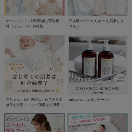
オールシーズン対応可能な万能素
日本製!ベビーのための お宮参りス
材! シンカーパイル特集
タイル
赤ちゃん、新生児のはじめての肌着
erbaviva（エルバビーバ）
は何が必要？ コンビ肌着と短肌着
の使い方