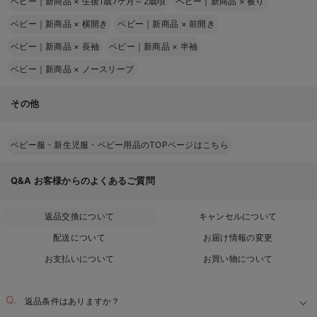
ベビー｜新商品
×
生後1歳7ケ月～2歳頃
ベビー｜新商品
×
被り
ベビー｜新商品
×
横開き
ベビー｜新商品
×
前開き
ベビー｜新商品
×
長袖
ベビー｜新商品
×
半袖
ベビー｜新商品
×
ノースリーブ
その他
ベビー服・新生児服・ベビー用品のTOPページはこちら
Q&A
お客様からのよくあるご質問
返品交換について
キャンセルについて
配送について
お届け情報の変更
お支払いについて
お買い物について
返品条件はありますか？