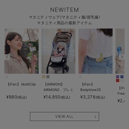
NEWITEM
マタニティウェア/マタニティ服/授乳服/
マタニティ用品の最新アイテム
【iFan】 MultiClip
【AIRMON】
【iFan】
【iFan
AIRMON2 プレミ
Bodyblow2S
Freeze
アム
¥880
¥14,850
¥3,278
(税込)
(税込)
(税込)
¥2,4
VIEW ALL