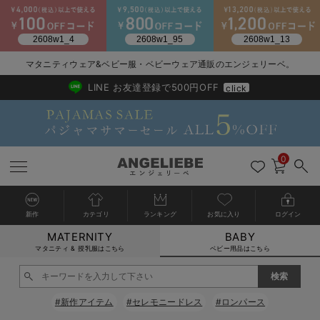
2026/NewArrival
送料495円(一部地域を除く) 7,700円以上で送料無料
マタニティウェア&ベビー服・ベビーウェア通販のエンジェリーベ。
LINE お友達登録で500円OFF
click
0
新作
カテゴリ
ランキング
お気に入り
ログイン
MATERNITY
BABY
戻る
戻る
戻る
戻る
戻る
戻る
戻る
戻る
戻る
戻る
戻る
戻る
戻る
戻る
戻る
戻る
戻る
戻る
戻る
戻る
戻る
戻る
戻る
戻る
戻る
戻る
戻る
戻る
戻る
戻る
戻る
カートに入れる
マタニティ & 授乳服はこちら
ベビー用品はこちら
新生児服全て
ベビー服全て
シーズンアイテム全て
ベビー・新生児 寝具全て
ベビー 雑貨全て
お出かけグッズ全て
ベビー｜季節の特集全て
アウトレット全て
特集全て
再入荷全て
送料無料アイテム全て
ブラキャミ おまとめ
【37周年祭セール】
気温差別オススメアイ
マタニティウェア お
こだわりの履き心地！
出産準備応援割全て
春のマタニティワンピ
Gift Selection 
冬の冷え対策インナー
入院準備の持ち物チェ
冬のあったか特集全て
閉じる
出産準備
ロンパース・カバーオール
甚平・浴衣
ベビーベッド・布団 （ベビー・新生児）
ベビーカー
猛暑からベビーを守るひんやりグッズ
【アウトレット】ワンピース
抗菌防臭加工
再入荷｜インナー
ベビーチェア（ハイローチェア）・ベビーラック
ワンピース
【37周年祭セール】2
【15℃】3月下旬～
動きやすく着回しでき
強撚スムース(コスパ
【おまとめ割】パジャ
カジュアル
ジャケット派
マタニティパジャマ
【オフィスカジュアル
レギンスタイプ
【フォーマル】ワンピ
【ベビー】長袖
ハンカチ
快適ウェア10%OFF
セットアップ・ レイ
〜3,000円（税込）
薄くてあったか
入院してすぐ使うグッ
【冬のあったか特集】
#新作アイテム
#セレモニードレス
#ロンパース