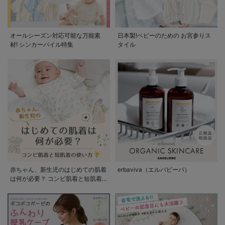
オールシーズン対応可能な万能素
日本製!ベビーのための お宮参りス
材! シンカーパイル特集
タイル
赤ちゃん、新生児のはじめての肌着
erbaviva（エルバビーバ）
は何が必要？ コンビ肌着と短肌着
の使い方