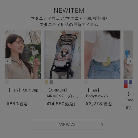
NEWITEM
マタニティウェア/マタニティ服/授乳服/
マタニティ用品の最新アイテム
【iFan】 MultiClip
【AIRMON】
【iFan】
【iFan
AIRMON2 プレミ
Bodyblow2S
Freeze
アム
¥880
¥14,850
¥3,278
(税込)
(税込)
(税込)
¥2,4
VIEW ALL