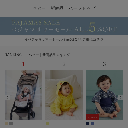
コンビ肌着・新生児/ベビー肌着
ベビー ワンピース
ベビー袴
ベビー ブランケット・タオルケット
子育て便利家電
抱っこ紐
夏のお役立ちベビーウェア
【アウトレット】トップス・授乳トップス
透け防止
再入荷｜アウター
トップス
【37周年祭セール】4
【〜10℃】3月中旬
涼しくて可愛い「ワン
デニム
きれいめトップス派
マタニティインナー
【オフィスカジュアル
パンツタイプ
【フォーマル】ボトム
【ベビー】半袖
2WAYオール
Aライン ・フレアワ
〜5,000円（税込）
綿混素材
赤ちゃんへ使うもの
【冬のあったか特集】
ベビー｜新商品 ハーフトップ
ツーウェイオール・2WAYオール（新生児）
ベビー パンツ
おくるみ（新生児）
プレイマット・ベビー マット
ベビーケープ
シンカーパイル特集
【アウトレット】ボトムス
見えてもカワイイ
パンツ
レギンス
きれいめスカート派
ベビー
【フォーマル】トップ
【ベビー】グッズ
コンビ肌着
Iライン ・タイトシ
〜10,000円（税込）
腹巻・ひざ上パンツ
産後に使うグッズ
【冬のあったか特集】
ベビー ブルマ
ベビー 雑貨 小物
ベビーの動物なりきり特集
【アウトレット】パジャマ
コットン素材
スカート
オフィス
きれいめ美脚パンツ派
短肌着
快適ウェア10%OFF
ジャンパースカート/
10,001円（税込）〜
保温&リカバリー
【冬のあったか特集】
ベビー スカート
ベビー安全グッズ
ベビー 夏のお役立ちグッズ特集
【アウトレット】インナー
冷房対策
パジャマ
ツィード派
セット
ワーク・オフィス
女の子におススメのギ
レギンス・タイツ
→パジャマサマーセール全品5%OFF!詳細はコチラ
ベビートップス
ベビーおもちゃ
【素材別】ベビーロンパース特集
【アウトレット】ベビー
接触冷感素材
インナー
MAX55%OFF ブラッ
王道シンプル派
カジュアル
男の子におススメのギ
カップ付きインナー
RANKING
ベビー｜新商品ランキング
ベビー アウター
メモリアルグッズ
袴ロンパース特集
Tシャツブラ
雑貨
セットアップ派
フォーマル / オケー
定番ギフト
あったか度◎
1
2
3
ベビー セットアップ
授乳・調乳・お食事
ブラトップ
ベビー
あったかアイテム｜ベ
もらって嬉しいギフト
裏起毛素材
スタイ・よだれかけ（新生児・ベビー）
哺乳瓶
親子セット
かわいくておもしろい
ベビー帽子（新生児・乳児）
赤ちゃん 洗剤・洗濯用品・お掃除
快適機能ウェア特集 トップス
何枚あっても嬉しいア
新生児スリーパー・ベビーパジャマ
赤ちゃん お風呂・ベビースキンケア
快適機能ウェア特集 ボトムス
長く使えるアイテム
20%OFF
おむつ関連グッズ
快適機能ウェア特集 パジャマ
ベビーシューズ・ファーストシューズ・ベビー靴下
お部屋映えアイテム