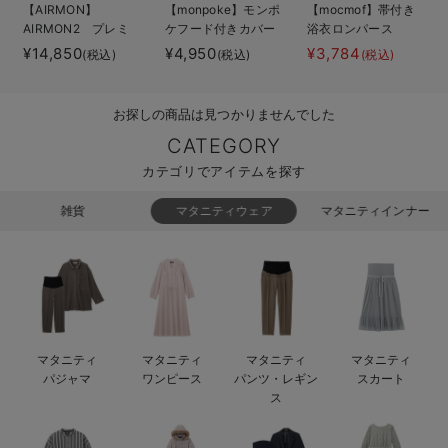
【AIRMON】
【monpoke】モンポ
【mocmof】帯付き
ベビー リュック
erbaviva（エルバビーバ）
AIRMON2 プレミ
ケフード付きカバー
浴衣ロンパース
アム
オール
¥14,850
¥4,950
¥3,784
(税込)
(税込)
(税込)
ベビー 小物
安心の日本製。先輩ママが買ってよかった！本当に必要な出産準備品
ハレの日に着るANGELIEBEのセレモニー
お探しの商品は見つかりませんでした
買って正解！高評価レビューアイテム
CATEGORY
カテゴリでアイテムを探す
冬に可愛いニットがお得！
雑貨
マタニティウェア
マタニティインナー
親子コーデ｜ママとベビーにおすすめ！
便利な育児家電
Gift Selection 出産祝い
ロンパースはいつからいつまで使う？選ぶポイントも解説！
マタニティ
マタニティ
マタニティ
マタニティ
パジャマ
ワンピース
パンツ・レギン
スカート
保育園・入園準備特集
ス
ファルスカ