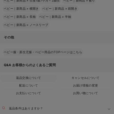
ベビー｜新商品
×
生後1歳7ケ月～2歳頃
ベビー｜新商品
×
被り
ベビー｜新商品
×
横開き
ベビー｜新商品
×
前開き
ベビー｜新商品
×
長袖
ベビー｜新商品
×
半袖
ベビー｜新商品
×
ノースリーブ
その他
ベビー服・新生児服・ベビー用品のTOPページはこちら
Q&A
お客様からのよくあるご質問
返品交換について
キャンセルについて
配送について
お届け情報の変更
お支払いについて
お買い物について
返品条件はありますか？