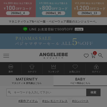
2026/NewArrival
送料495円(一部地域を除く) 7,700円以上で送料無料
マタニティウェア&ベビー服・ベビーウェア通販のエンジェリーベ。
LINE お友達登録で500円OFF
click
0
新作
カテゴリ
ランキング
お気に入り
ログイン
MATERNITY
BABY
戻る
戻る
戻る
戻る
戻る
戻る
戻る
戻る
戻る
戻る
戻る
戻る
戻る
戻る
戻る
戻る
戻る
戻る
戻る
戻る
戻る
戻る
戻る
戻る
戻る
戻る
戻る
戻る
戻る
戻る
戻る
カートに入れる
マタニティ & 授乳服はこちら
ベビー用品はこちら
新生児服全て
ベビー服全て
シーズンアイテム全て
ベビー・新生児 寝具全て
ベビー 雑貨全て
お出かけグッズ全て
ベビー｜季節の特集全て
アウトレット全て
特集全て
再入荷全て
送料無料アイテム全て
ブラキャミ おまとめ
【37周年祭セール】
気温差別オススメアイ
マタニティウェア お
こだわりの履き心地！
出産準備応援割全て
春のマタニティワンピ
Gift Selection 
冬の冷え対策インナー
入院準備の持ち物チェ
冬のあったか特集全て
閉じる
出産準備
ロンパース・カバーオール
甚平・浴衣
ベビーベッド・布団 （ベビー・新生児）
ベビーカー
猛暑からベビーを守るひんやりグッズ
【アウトレット】ワンピース
抗菌防臭加工
再入荷｜インナー
ベビーチェア（ハイローチェア）・ベビーラック
ワンピース
【37周年祭セール】2
【15℃】3月下旬～
動きやすく着回しでき
強撚スムース(コスパ
【おまとめ割】パジャ
カジュアル
ジャケット派
マタニティパジャマ
【オフィスカジュアル
レギンスタイプ
【フォーマル】ワンピ
【ベビー】長袖
ハンカチ
快適ウェア10%OFF
セットアップ・ レイ
〜3,000円（税込）
薄くてあったか
入院してすぐ使うグッ
【冬のあったか特集】
#新作アイテム
#セレモニードレス
#ロンパース