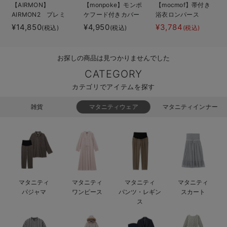
【AIRMON】
【monpoke】モンポ
【mocmof】帯付き
ベビー リュック
erbaviva（エルバビーバ）
AIRMON2 プレミ
ケフード付きカバー
浴衣ロンパース
アム
オール
¥14,850
¥4,950
¥3,784
(税込)
(税込)
(税込)
ベビー 小物
安心の日本製。先輩ママが買ってよかった！本当に必要な出産準備品
ハレの日に着るANGELIEBEのセレモニー
お探しの商品は見つかりませんでした
買って正解！高評価レビューアイテム
CATEGORY
カテゴリでアイテムを探す
冬に可愛いニットがお得！
雑貨
マタニティウェア
マタニティインナー
親子コーデ｜ママとベビーにおすすめ！
便利な育児家電
Gift Selection 出産祝い
ロンパースはいつからいつまで使う？選ぶポイントも解説！
マタニティ
マタニティ
マタニティ
マタニティ
パジャマ
ワンピース
パンツ・レギン
スカート
保育園・入園準備特集
ス
ファルスカ