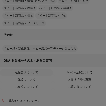
ベビー｜新商品
×
生後1歳7ケ月～2歳頃
ベビー｜新商品
×
被り
ベビー｜新商品
×
横開き
ベビー｜新商品
×
前開き
ベビー｜新商品
×
長袖
ベビー｜新商品
×
半袖
ベビー｜新商品
×
ノースリーブ
その他
ベビー服・新生児服・ベビー用品のTOPページはこちら
Q&A
お客様からのよくあるご質問
返品交換について
キャンセルについて
配送について
お届け情報の変更
お支払いについて
お買い物について
返品条件はありますか？