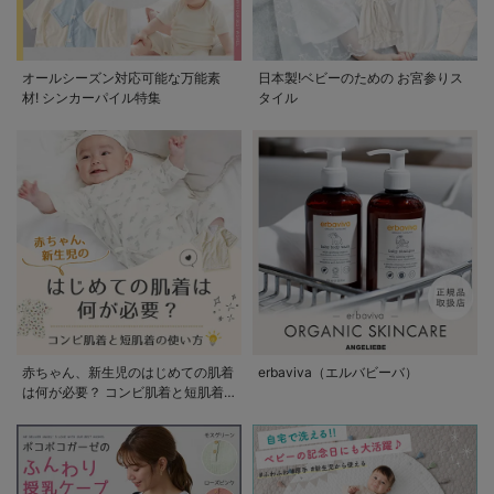
オールシーズン対応可能な万能素
日本製!ベビーのための お宮参りス
材! シンカーパイル特集
タイル
赤ちゃん、新生児のはじめての肌着
erbaviva（エルバビーバ）
は何が必要？ コンビ肌着と短肌着
の使い方