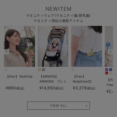
NEWITEM
マタニティウェア/マタニティ服/授乳服/
マタニティ用品の最新アイテム
【iFan】 MultiClip
【AIRMON】
【iFan】
【iFan
AIRMON2 プレミ
Bodyblow2S
Freeze
アム
¥880
¥14,850
¥3,278
(税込)
(税込)
(税込)
¥2,4
VIEW ALL