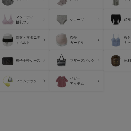
マタニティ
ショーツ
産褥
授乳ブラ
骨盤・マタニテ
腹帯
授乳
ィベルト
ガードル
キャ
母子手帳ケース
マザーズバッグ
便利
ベビー
フェムテック
アイテム