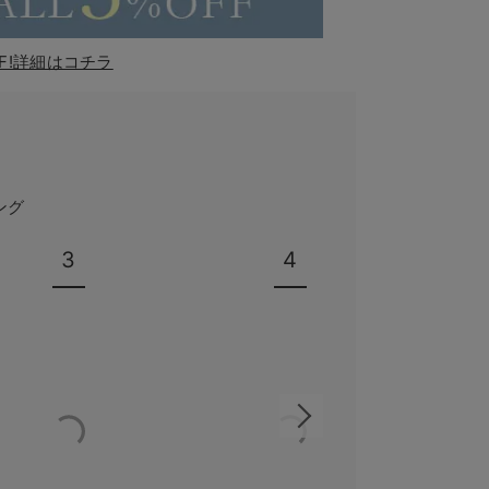
F!詳細はコチラ
ング
3
4