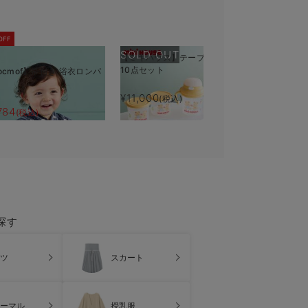
OFF
SOLD OUT
【ミキハウス】テーブルウェア
10点セット
ocmof】帯付き 浴衣ロンパ
【monpo
きバスタオ
¥11,000
(税込)
784
¥5,390
(税込)
(税
探す
ツ
スカート
ーマル
授乳服