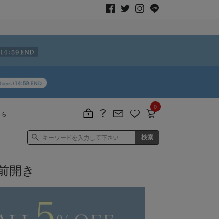
0
ちら
前開き