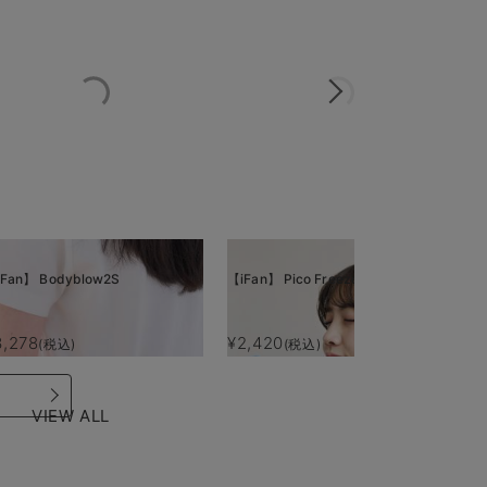
Fan】 Bodyblow2S
【iFan】 Pico Freeze
【i
3,278
¥2,420
¥
(税込)
(税込)
VIEW ALL