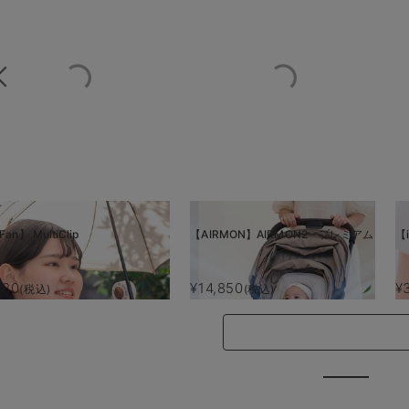
Fan】 MultiClip
【AIRMON】AIRMON2 プレミアム
【i
880
¥14,850
¥
(税込)
(税込)