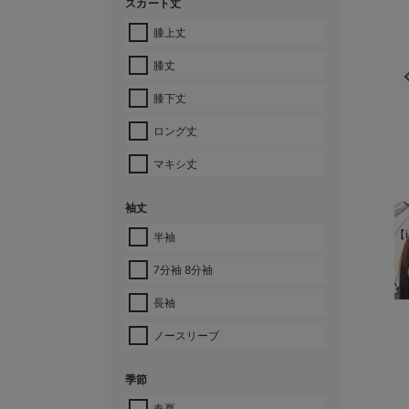
スカート丈
膝上丈
膝丈
膝下丈
ロング丈
マキシ丈
袖丈
【i
半袖
7分袖 8分袖
¥
長袖
ノースリーブ
季節
春夏