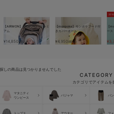
20%
【AIRMON】AIRMON2 プレミ
【monpoke】モンポケフード付
【m
アム
きカバーオール
ース
¥14,850
¥4,950
¥3,
(税込)
(税込)
探しの商品は見つかりませんでした
CATEGORY
カテゴリでアイテムを
マタニティ
パジャマ
パン
ワンピース
トップス
アウター
フォ