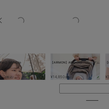
Fan】 MultiClip
【AIRMON】AIRMON2 プレミアム
【i
880
¥14,850
¥
(税込)
(税込)