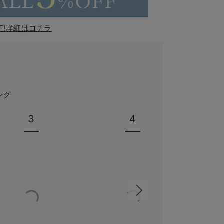
F!詳細はコチラ
ング
3
4