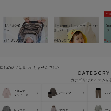
20%
【AIRMON】AIRMON2 プレミ
【monpoke】モンポケフード付
【m
アム
きカバーオール
ース
¥14,850
¥4,950
¥3,
(税込)
(税込)
探しの商品は見つかりませんでした
CATEGORY
カテゴリでアイテムを
マタニティ
パジャマ
パン
ワンピース
トップス
アウター
フォ