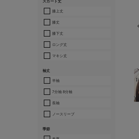
スカート丈
膝上丈
膝丈
膝下丈
ロング丈
マキシ丈
袖丈
【i
半袖
7分袖 8分袖
¥
長袖
ノースリーブ
季節
春夏