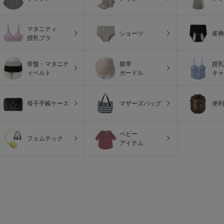
マタニティ
ショーツ
産褥
授乳ブラ
骨盤・マタニテ
腹帯
授乳
ィベルト
ガードル
キャ
母子手帳ケース
マザーズバッグ
便利
ベビー
フェムテック
アイテム