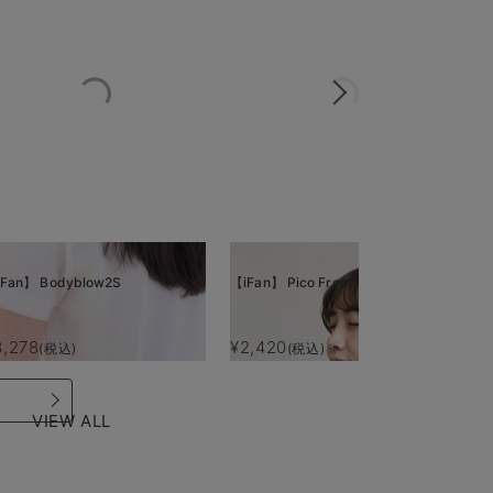
Fan】 Bodyblow2S
【iFan】 Pico Freeze
【i
3,278
¥2,420
¥
(税込)
(税込)
VIEW ALL