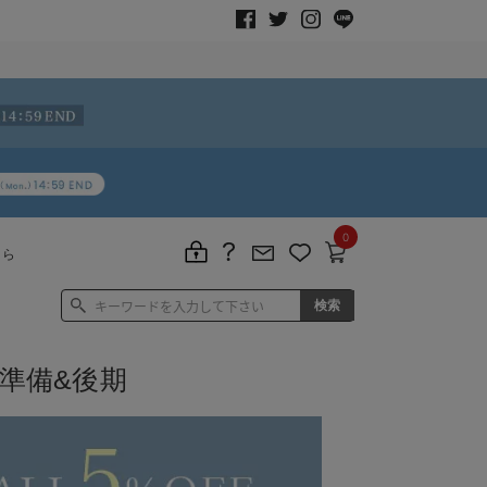
0
ちら
準備&後期