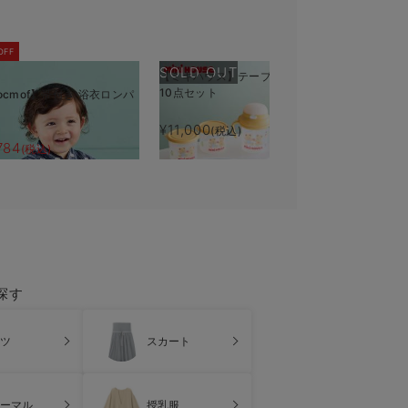
OFF
SOLD OUT
【ミキハウス】テーブルウェア
10点セット
ocmof】帯付き 浴衣ロンパ
【monpo
きバスタオ
¥11,000
(税込)
784
¥5,390
(税込)
(税
探す
ツ
スカート
ーマル
授乳服