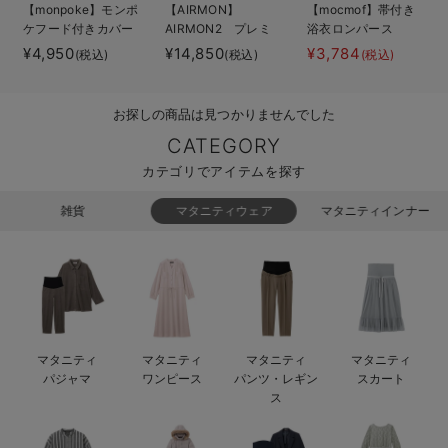
【monpoke】モンポ
【AIRMON】
【mocmof】帯付き
ベビー リュック
erbaviva（エルバビーバ）
ケフード付きカバー
AIRMON2 プレミ
浴衣ロンパース
オール
アム
¥4,950
¥14,850
¥3,784
(税込)
(税込)
(税込)
ベビー 小物
安心の日本製。先輩ママが買ってよかった！本当に必要な出産準備品
ハレの日に着るANGELIEBEのセレモニー
お探しの商品は見つかりませんでした
買って正解！高評価レビューアイテム
CATEGORY
カテゴリでアイテムを探す
冬に可愛いニットがお得！
雑貨
マタニティウェア
マタニティインナー
親子コーデ｜ママとベビーにおすすめ！
便利な育児家電
Gift Selection 出産祝い
ロンパースはいつからいつまで使う？選ぶポイントも解説！
マタニティ
マタニティ
マタニティ
マタニティ
パジャマ
ワンピース
パンツ・レギン
スカート
保育園・入園準備特集
ス
ファルスカ