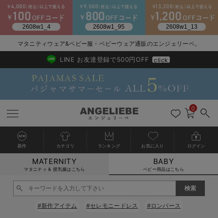
2026/NewArrival
送料495円(一部地域を除く) 7,700円以上で送料無料
マタニティウェア&ベビー服・ベビーウェア通販のエンジェリーベ。
LINE お友達登録で500円OFF
click
0
新作
カテゴリ
ランキング
お気に入り
ログイン
MATERNITY
BABY
戻る
戻る
戻る
戻る
戻る
戻る
戻る
戻る
戻る
戻る
戻る
戻る
戻る
戻る
戻る
戻る
戻る
戻る
戻る
戻る
戻る
戻る
戻る
戻る
戻る
戻る
戻る
戻る
戻る
戻る
戻る
カートに入れる
マタニティ & 授乳服はこちら
ベビー用品はこちら
新生児服全て
ベビー服全て
シーズンアイテム全て
ベビー・新生児 寝具全て
ベビー 雑貨全て
お出かけグッズ全て
ベビー｜季節の特集全て
アウトレット全て
特集全て
再入荷全て
送料無料アイテム全て
ブラキャミ おまとめ
【37周年祭セール】
気温差別オススメアイ
マタニティウェア お
こだわりの履き心地！
出産準備応援割全て
春のマタニティワンピ
Gift Selection 
冬の冷え対策インナー
入院準備の持ち物チェ
冬のあったか特集全て
閉じる
出産準備
ロンパース・カバーオール
甚平・浴衣
ベビーベッド・布団 （ベビー・新生児）
ベビーカー
猛暑からベビーを守るひんやりグッズ
【アウトレット】ワンピース
抗菌防臭加工
再入荷｜インナー
ベビーチェア（ハイローチェア）・ベビーラック
ワンピース
【37周年祭セール】2
【15℃】3月下旬～
動きやすく着回しでき
強撚スムース(コスパ
【おまとめ割】パジャ
カジュアル
ジャケット派
マタニティパジャマ
【オフィスカジュアル
レギンスタイプ
【フォーマル】ワンピ
【ベビー】長袖
ハンカチ
快適ウェア10%OFF
セットアップ・ レイ
〜3,000円（税込）
薄くてあったか
入院してすぐ使うグッ
【冬のあったか特集】
#新作アイテム
#セレモニードレス
#ロンパース