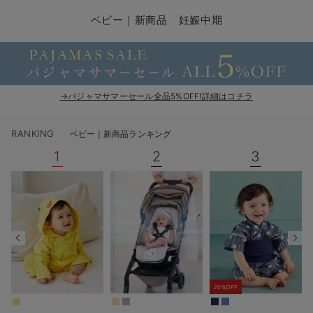
コンビ肌着・新生児/ベビー肌着
ベビー ワンピース
ベビー袴
ベビー ブランケット・タオルケット
子育て便利家電
抱っこ紐
夏のお役立ちベビーウェア
【アウトレット】トップス・授乳トップス
透け防止
再入荷｜アウター
トップス
【37周年祭セール】4
【〜10℃】3月中旬
涼しくて可愛い「ワン
デニム
きれいめトップス派
マタニティインナー
【オフィスカジュアル
パンツタイプ
【フォーマル】ボトム
【ベビー】半袖
2WAYオール
Aライン ・フレアワ
〜5,000円（税込）
綿混素材
赤ちゃんへ使うもの
【冬のあったか特集】
ベビー｜新商品 妊娠中期
ツーウェイオール・2WAYオール（新生児）
ベビー パンツ
おくるみ（新生児）
プレイマット・ベビー マット
ベビーケープ
シンカーパイル特集
【アウトレット】ボトムス
見えてもカワイイ
パンツ
レギンス
きれいめスカート派
ベビー
【フォーマル】トップ
【ベビー】グッズ
コンビ肌着
Iライン ・タイトシ
〜10,000円（税込）
腹巻・ひざ上パンツ
産後に使うグッズ
【冬のあったか特集】
ベビー ブルマ
ベビー 雑貨 小物
ベビーの動物なりきり特集
【アウトレット】パジャマ
コットン素材
スカート
オフィス
きれいめ美脚パンツ派
短肌着
快適ウェア10%OFF
ジャンパースカート/
10,001円（税込）〜
保温&リカバリー
【冬のあったか特集】
ベビー スカート
ベビー安全グッズ
ベビー 夏のお役立ちグッズ特集
【アウトレット】インナー
冷房対策
パジャマ
ツィード派
セット
ワーク・オフィス
女の子におススメのギ
レギンス・タイツ
→パジャマサマーセール全品5%OFF!詳細はコチラ
ベビートップス
ベビーおもちゃ
【素材別】ベビーロンパース特集
【アウトレット】ベビー
接触冷感素材
インナー
MAX55%OFF ブラッ
王道シンプル派
カジュアル
男の子におススメのギ
カップ付きインナー
RANKING
ベビー｜新商品ランキング
ベビー アウター
メモリアルグッズ
袴ロンパース特集
Tシャツブラ
雑貨
セットアップ派
フォーマル / オケー
定番ギフト
あったか度◎
1
2
3
ベビー セットアップ
授乳・調乳・お食事
ブラトップ
ベビー
あったかアイテム｜ベ
もらって嬉しいギフト
裏起毛素材
スタイ・よだれかけ（新生児・ベビー）
哺乳瓶
親子セット
かわいくておもしろい
ベビー帽子（新生児・乳児）
赤ちゃん 洗剤・洗濯用品・お掃除
快適機能ウェア特集 トップス
何枚あっても嬉しいア
新生児スリーパー・ベビーパジャマ
赤ちゃん お風呂・ベビースキンケア
快適機能ウェア特集 ボトムス
長く使えるアイテム
20%OFF
おむつ関連グッズ
快適機能ウェア特集 パジャマ
ベビーシューズ・ファーストシューズ・ベビー靴下
お部屋映えアイテム