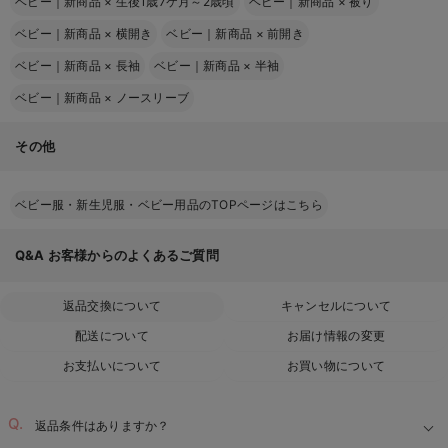
ベビー｜新商品
×
生後1歳7ケ月～2歳頃
ベビー｜新商品
×
被り
ベビー｜新商品
×
横開き
ベビー｜新商品
×
前開き
ベビー｜新商品
×
長袖
ベビー｜新商品
×
半袖
ベビー｜新商品
×
ノースリーブ
その他
ベビー服・新生児服・ベビー用品のTOPページはこちら
Q&A
お客様からのよくあるご質問
返品交換について
キャンセルについて
配送について
お届け情報の変更
お支払いについて
お買い物について
返品条件はありますか？