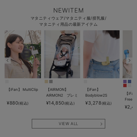
NEWITEM
マタニティウェア/マタニティ服/授乳服/
マタニティ用品の最新アイテム
【iFan】 MultiClip
【AIRMON】
【iFan】
【iFan
AIRMON2 プレミ
Bodyblow2S
Freeze
アム
¥880
¥14,850
¥3,278
(税込)
(税込)
(税込)
¥2,4
VIEW ALL