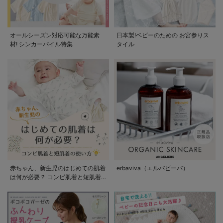
オールシーズン対応可能な万能素
日本製!ベビーのための お宮参りス
材! シンカーパイル特集
タイル
赤ちゃん、新生児のはじめての肌着
erbaviva（エルバビーバ）
は何が必要？ コンビ肌着と短肌着
の使い方