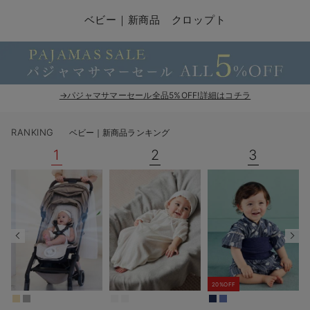
コンビ肌着・新生児/ベビー肌着
ベビー ワンピース
ベビー袴
ベビー ブランケット・タオルケット
子育て便利家電
抱っこ紐
夏のお役立ちベビーウェア
【アウトレット】トップス・授乳トップス
透け防止
再入荷｜アウター
トップス
【37周年祭セール】4
【〜10℃】3月中旬
涼しくて可愛い「ワン
デニム
きれいめトップス派
マタニティインナー
【オフィスカジュアル
パンツタイプ
【フォーマル】ボトム
【ベビー】半袖
2WAYオール
Aライン ・フレアワ
〜5,000円（税込）
綿混素材
赤ちゃんへ使うもの
【冬のあったか特集】
ベビー｜新商品 クロップト
ツーウェイオール・2WAYオール（新生児）
ベビー パンツ
おくるみ（新生児）
プレイマット・ベビー マット
ベビーケープ
シンカーパイル特集
【アウトレット】ボトムス
見えてもカワイイ
パンツ
レギンス
きれいめスカート派
ベビー
【フォーマル】トップ
【ベビー】グッズ
コンビ肌着
Iライン ・タイトシ
〜10,000円（税込）
腹巻・ひざ上パンツ
産後に使うグッズ
【冬のあったか特集】
ベビー ブルマ
ベビー 雑貨 小物
ベビーの動物なりきり特集
【アウトレット】パジャマ
コットン素材
スカート
オフィス
きれいめ美脚パンツ派
短肌着
快適ウェア10%OFF
ジャンパースカート/
10,001円（税込）〜
保温&リカバリー
【冬のあったか特集】
ベビー スカート
ベビー安全グッズ
ベビー 夏のお役立ちグッズ特集
【アウトレット】インナー
冷房対策
パジャマ
ツィード派
セット
ワーク・オフィス
女の子におススメのギ
レギンス・タイツ
→パジャマサマーセール全品5%OFF!詳細はコチラ
ベビートップス
ベビーおもちゃ
【素材別】ベビーロンパース特集
【アウトレット】ベビー
接触冷感素材
インナー
MAX55%OFF ブラッ
王道シンプル派
カジュアル
男の子におススメのギ
カップ付きインナー
RANKING
ベビー｜新商品ランキング
ベビー アウター
メモリアルグッズ
袴ロンパース特集
Tシャツブラ
雑貨
セットアップ派
フォーマル / オケー
定番ギフト
あったか度◎
1
2
3
ベビー セットアップ
授乳・調乳・お食事
ブラトップ
ベビー
あったかアイテム｜ベ
もらって嬉しいギフト
裏起毛素材
スタイ・よだれかけ（新生児・ベビー）
哺乳瓶
親子セット
かわいくておもしろい
ベビー帽子（新生児・乳児）
赤ちゃん 洗剤・洗濯用品・お掃除
快適機能ウェア特集 トップス
何枚あっても嬉しいア
新生児スリーパー・ベビーパジャマ
赤ちゃん お風呂・ベビースキンケア
快適機能ウェア特集 ボトムス
長く使えるアイテム
20%OFF
おむつ関連グッズ
快適機能ウェア特集 パジャマ
ベビーシューズ・ファーストシューズ・ベビー靴下
お部屋映えアイテム