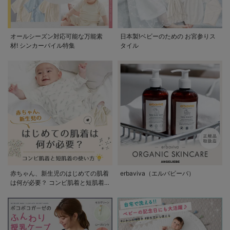
オールシーズン対応可能な万能素
日本製!ベビーのための お宮参りス
材! シンカーパイル特集
タイル
赤ちゃん、新生児のはじめての肌着
erbaviva（エルバビーバ）
は何が必要？ コンビ肌着と短肌着
の使い方