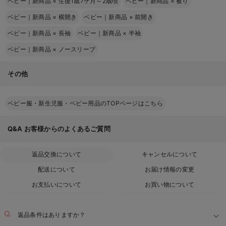
ベビー｜新商品
×
生後1歳7ケ月～2歳頃
ベビー｜新商品
×
被り
ベビー｜新商品
×
横開き
ベビー｜新商品
×
前開き
ベビー｜新商品
×
長袖
ベビー｜新商品
×
半袖
ベビー｜新商品
×
ノースリーブ
その他
ベビー服・新生児服・ベビー用品のTOPページはこちら
Q&A
お客様からのよくあるご質問
返品交換について
キャンセルについて
配送について
お届け情報の変更
お支払いについて
お買い物について
返品条件はありますか？