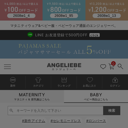
2026/NewArrival
送料495円(一部地域を除く) 7,700円以上で送料無料
マタニティウェア&ベビー服・ベビーウェア通販のエンジェリーベ。
LINE お友達登録で500円OFF
click
0
新作
カテゴリ
ランキング
お気に入り
ログイン
MATERNITY
BABY
戻る
戻る
戻る
戻る
戻る
戻る
戻る
戻る
戻る
戻る
戻る
戻る
戻る
戻る
戻る
戻る
戻る
戻る
戻る
戻る
戻る
戻る
戻る
戻る
戻る
戻る
戻る
戻る
戻る
戻る
戻る
カートに入れる
マタニティ & 授乳服はこちら
ベビー用品はこちら
新生児服全て
ベビー服全て
シーズンアイテム全て
ベビー・新生児 寝具全て
ベビー 雑貨全て
お出かけグッズ全て
ベビー｜季節の特集全て
アウトレット全て
特集全て
再入荷全て
送料無料アイテム全て
ブラキャミ おまとめ
【37周年祭セール】
気温差別オススメアイ
マタニティウェア お
こだわりの履き心地！
出産準備応援割全て
春のマタニティワンピ
Gift Selection 
冬の冷え対策インナー
入院準備の持ち物チェ
冬のあったか特集全て
閉じる
出産準備
ロンパース・カバーオール
甚平・浴衣
ベビーベッド・布団 （ベビー・新生児）
ベビーカー
猛暑からベビーを守るひんやりグッズ
【アウトレット】ワンピース
抗菌防臭加工
再入荷｜インナー
ベビーチェア（ハイローチェア）・ベビーラック
ワンピース
【37周年祭セール】2
【15℃】3月下旬～
動きやすく着回しでき
強撚スムース(コスパ
【おまとめ割】パジャ
カジュアル
ジャケット派
マタニティパジャマ
【オフィスカジュアル
レギンスタイプ
【フォーマル】ワンピ
【ベビー】長袖
ハンカチ
快適ウェア10%OFF
セットアップ・ レイ
〜3,000円（税込）
薄くてあったか
入院してすぐ使うグッ
【冬のあったか特集】
#新作アイテム
#セレモニードレス
#ロンパース