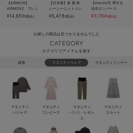
【AIRMON】
【日本製】春 夏 秋
【mocmof】帯付き
ベビー リュック
erbaviva（エルバビーバ）
AIRMON2 プレミ
レーシーニットドレ
浴衣ロンパース
アム
ス＆帽子セット
¥14,850
¥5,478
¥3,784
(税込)
(税込)
(税込)
ベビー 小物
安心の日本製。先輩ママが買ってよかった！本当に必要な出産準備品
ハレの日に着るANGELIEBEのセレモニー
お探しの商品は見つかりませんでした
買って正解！高評価レビューアイテム
CATEGORY
カテゴリでアイテムを探す
冬に可愛いニットがお得！
雑貨
マタニティウェア
マタニティインナー
親子コーデ｜ママとベビーにおすすめ！
便利な育児家電
Gift Selection 出産祝い
ロンパースはいつからいつまで使う？選ぶポイントも解説！
マタニティ
マタニティ
マタニティ
マタニティ
パジャマ
ワンピース
パンツ・レギン
スカート
保育園・入園準備特集
ス
ファルスカ