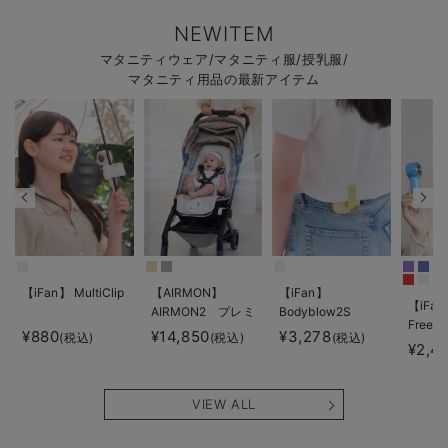
NEWITEM
マタニティウェア/マタニティ服/授乳服/
マタニティ用品の最新アイテム
【iFan】 MultiClip
【AIRMON】
【iFan】
【iFan
AIRMON2 プレミ
Bodyblow2S
Freeze
アム
¥880
¥14,850
¥3,278
(税込)
(税込)
(税込)
¥2,4
VIEW ALL