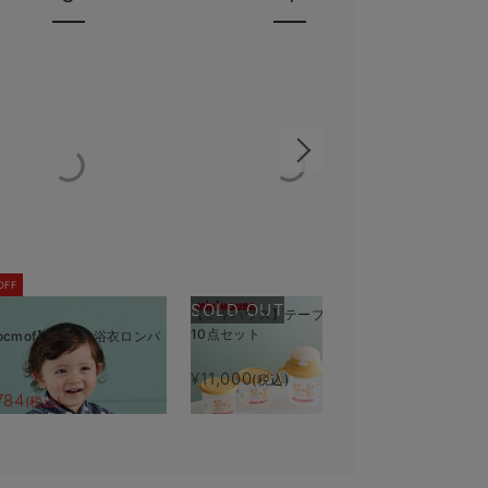
OFF
SOLD OUT
【ミキハウス】テーブルウェア
10点セット
ocmof】帯付き 浴衣ロンパ
【monpo
きバスタオ
¥11,000
(税込)
784
¥5,390
(税込)
(税