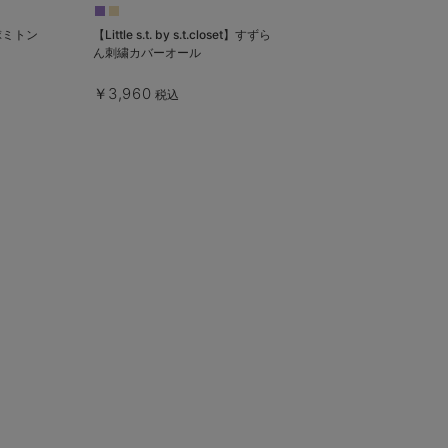
球ミトン
【Little s.t. by s.t.closet】すずら
ん刺繍カバーオール
￥3,960
税込