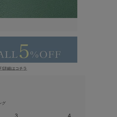
F!詳細はコチラ
ング
3
4