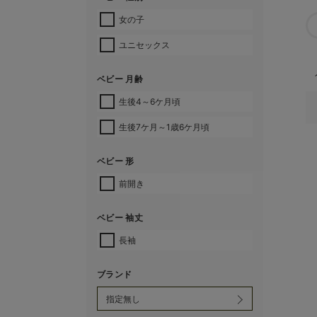
女の子
ユニセックス
ベビー 月齢
生後4～6ケ月頃
生後7ケ月～1歳6ケ月頃
ベビー 形
前開き
ベビー 袖丈
長袖
ブランド