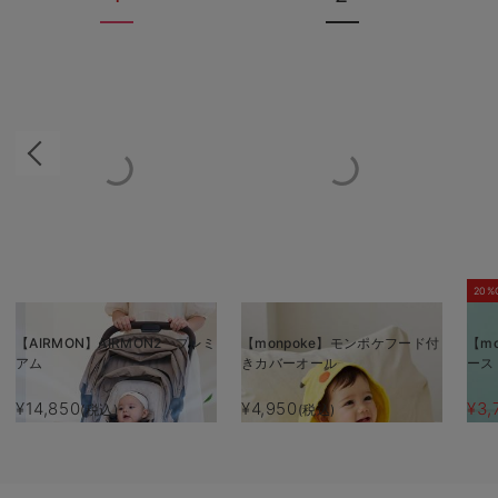
20%
【AIRMON】AIRMON2 プレミ
【monpoke】モンポケフード付
【m
アム
きカバーオール
ース
¥14,850
¥4,950
¥3,
(税込)
(税込)