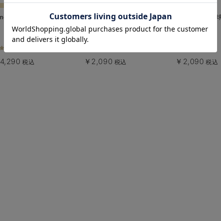
お気に入り商品を確認する
mocmof】ぬいぐるみスーツ
【mocmof】ぬいぐるみブーティ
【mocmof】肉
1件
2件
1件
4,290
￥2,090
￥2,090
税込
税込
税込