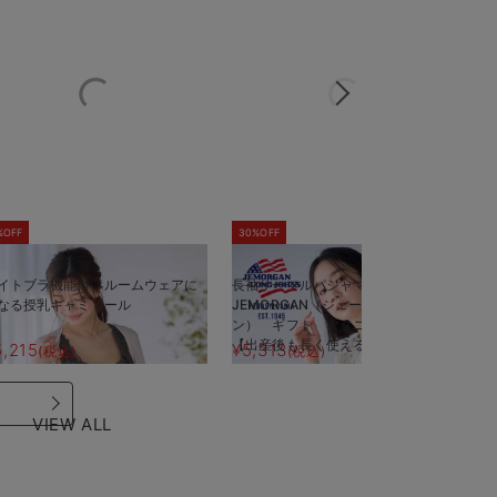
%OFF
30%OFF
5
イトブラ機能付 ルームウェアに
長袖サーマルパジャマ3点セット
半
なる授乳キャミソール
JEMORGAN（ジェーイーモーガ
J
ン） ギフト マタニティ・産後
ン
【出産後も長く使える】
【
5,215
¥5,313
¥
(税込)
(税込)
VIEW ALL