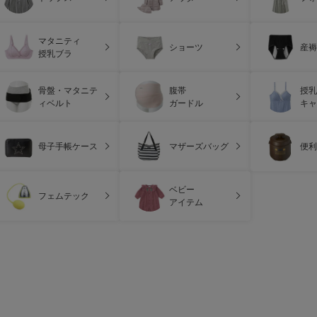
マタニティ
ショーツ
産褥
授乳ブラ
骨盤・マタニテ
腹帯
授乳
ィベルト
ガードル
キャ
母子手帳ケース
マザーズバッグ
便利
ベビー
フェムテック
アイテム