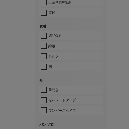
出産準備&後期
産後
素材
綿100％
綿混
シルク
麻
形
前開き
セパレートタイプ
ワンピースタイプ
パンツ丈