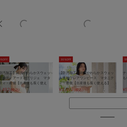
0%OFF
30%OFF
5
防汚加工】綿混やわらかスウェッ
【防汚加工】綿混やわらかスウェッ
ナ
半袖ティアードネグリジェ マタ
ト半袖フレアワンピース マタニテ
も
ティ・産後【出産後も長く使え
ィ・産後【出産後も長く使える】
】
3,492
¥3,492
¥
(税込)
(税込)