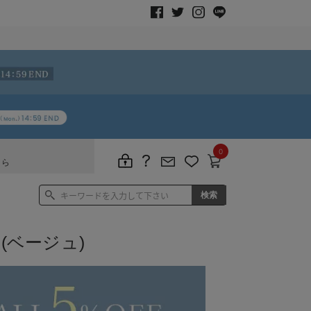
0
ちら
(ベージュ)