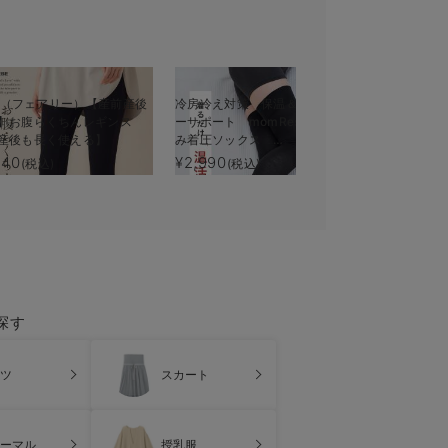
iry（フェアリー）【産前産後
冷房冷え対策 保温＆リカバリ
冷感リブら
】お腹らくちんレギンス
ーサポート momRest おやす
タニティ・
産後も長く使える】
み着圧ソックス
使える】fa
efe×ANGELIEBEコラボ 光電
540
¥2,990
¥1,650
(税込)
(税込)
(税
子 日本製
探す
ツ
スカート
ーマル
授乳服