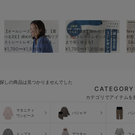
【オールシーズン使える】【選
【選べる2丈】締め付けない綿混
fa
べる2丈】締め付けない綿混リブ
リブストレートレギンス【産後
対応
ストレートレギンス【産後まで
まで長く使える】
【出
長く使える】
¥1,790〜¥1,890
¥1,790〜¥1,890
¥1,
(税込)
(税込)
探しの商品は見つかりませんでした
CATEGORY
カテゴリでアイテムを
マタニティ
パジャマ
パン
ワンピース
トップス
アウター
フォ