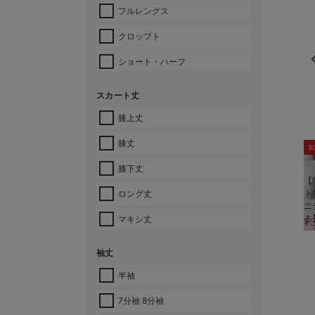
フルレングス
クロップト
ショート・ハーフ
スカート丈
膝上丈
膝丈
3
膝下丈
【
ト
ロング丈
ニ
る
マキシ丈
¥
袖丈
半袖
7分袖 8分袖