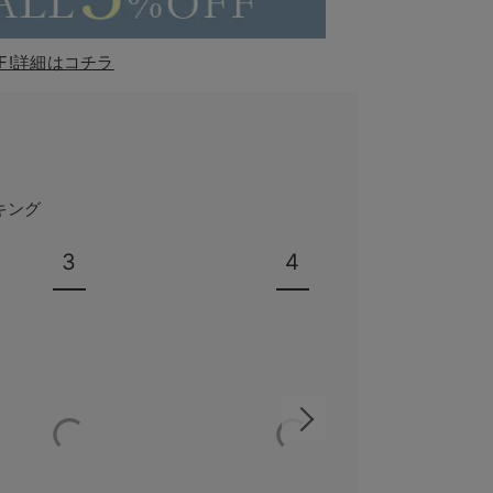
F!詳細はコチラ
キング
3
4