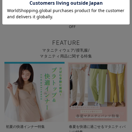
パジャマサマーセール全品5%OFF
夏休み応援クーポン MAX2,000円
OFF
FEATURE
マタニティウェア/授乳服/
マタニティ用品に関する特集
初夏の快適インナー特集
春夏を快適に過ごせるマタニティパ
ンツ特集