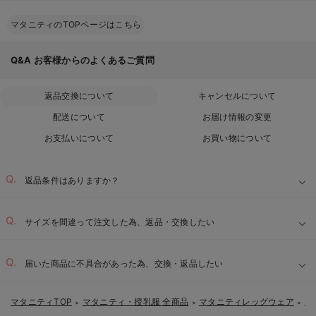
マタニティのTOPページはこちら
Q&A
お客様からのよくあるご質問
返品交換について
キャンセルについて
配送について
お届け情報の変更
お支払いについて
お買い物について
返品条件はありますか？
サイズを間違って注文した為、返品・交換したい
届いた商品に不具合があった為、交換・返品したい
マタニティTOP
マタニティ・授乳服 全商品
マタニティレッグウェア
マ
＞
＞
＞