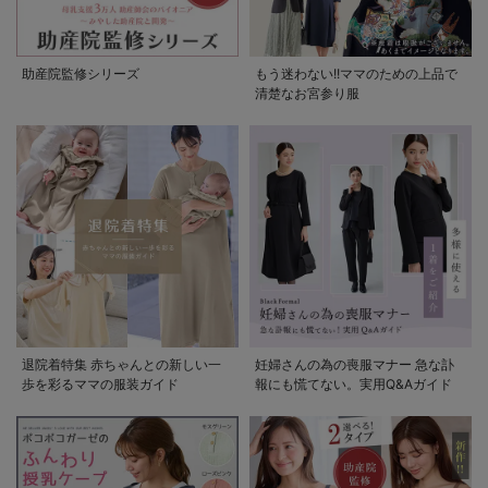
助産院監修シリーズ
もう迷わない!!ママのための上品で
清楚なお宮参り服
退院着特集 赤ちゃんとの新しい一
妊婦さんの為の喪服マナー 急な訃
歩を彩るママの服装ガイド
報にも慌てない。実用Q&Aガイド