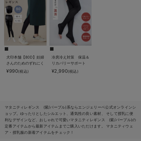
犬印本舗【80D】妊婦
冷房冷え対策 保温＆
さんのためのずれにく
リカバリーサポート
いレギンス
momRest おやすみ
¥990
¥2,990
(税込)
(税込)
着圧ソックス
efe×ANGELIEBEコラ
ボ 光電子 日本製
マタニティレギンス (紫/パープル)系ならエンジェリーベ公式オンラインシ
ョップ。ゆったりとしたシルエット、通気性の良い素材、 そして授乳に便
利なデザインなど、おしゃれで可愛いマタニティレギンス (紫/パープル)の
定番アイテムから最新アイテムまでご購入いただけます。 マタニティウェ
ア・授乳服の新着アイテムをチェック！