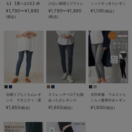
る】【選べる2丈】締
けない綿混リブストレ
ィットすっきりレギン
め付けない綿混リブス
ートレギンス【産後ま
ス
¥1,790〜¥1,890
¥1,790〜¥1,890
¥1,100
(税込)
トレートレギンス【産
で長く使える】
(税込)
(税込)
後まで長く使える】
冷感リブらくちんレギ
ストレッチベロアお腹
犬印本舗 ウエストら
ンス マタニティ・産
あったかレギンス
くらく腹巻付きレギン
後【出産後も長く使え
fairy（フェアリー）
ス【出産後も長く使え
¥1,650
¥1,650
¥1,650
(税込)
(税込)
(税込)
る】fairy（フェアリ
マタニティ・産後
る】
ー）
【出産後も長く使え
る】