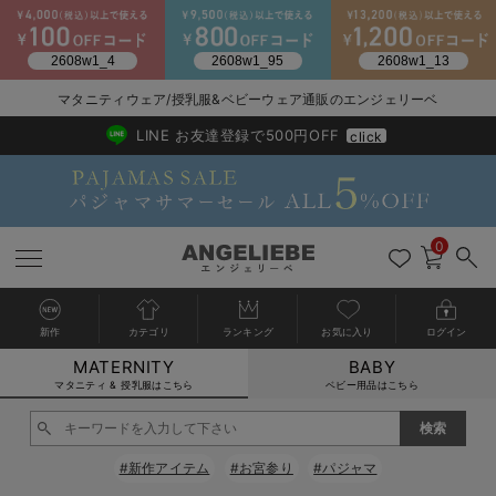
2026/NewArrival
送料495円(一部地域を除く) 7,700円以上で送料無料
マタニティウェア/授乳服&ベビーウェア通販のエンジェリーベ
LINE お友達登録で500円OFF
click
0
新作
カテゴリ
ランキング
お気に入り
ログイン
MATERNITY
BABY
戻る
戻る
戻る
戻る
戻る
戻る
戻る
戻る
戻る
戻る
戻る
戻る
戻る
戻る
戻る
戻る
戻る
戻る
戻る
戻る
戻る
戻る
戻る
戻る
戻る
戻る
戻る
戻る
戻る
戻る
戻る
カートに入れる
マタニティ & 授乳服はこちら
ベビー用品はこちら
マタニティウェア全て
マタニティ 下着・インナー全て
授乳服全て
マタニティ フォーマル全て
授乳用品全て
マタニティレッグウェア全て
マタニティ ボディケア全て
アウトレット全て
特集全て
再入荷全て
送料無料アイテム全て
ブラキャミ おまとめ
【37周年祭セール】
気温差別オススメアイ
マタニティウェア お
こだわりの履き心地！
出産準備応援割全て
春のマタニティワンピ
Gift Selection 
冬の冷え対策インナー
入院準備の持ち物チェ
冬のあったか特集全て
閉じる
マタニティ ワンピース
授乳ワンピース
マタニティ スーツ
妊婦用 抱き枕・授乳クッション
マタニティストッキング・タイツ
妊娠線クリーム
【アウトレット】ワンピース
抗菌防臭加工
再入荷｜インナー
授乳ブラ・マタニティブラ（マタニティインナー・産後用品）
ワンピース
【37周年祭セール】2
【15℃】3月下旬～
動きやすく着回しでき
強撚スムース(コスパ
【おまとめ割】パジャ
カジュアル
ジャケット派
マタニティパジャマ
【オフィスカジュアル
レギンスタイプ
【フォーマル】ワンピ
【ベビー】長袖
ハンカチ
快適ウェア10%OFF
セットアップ・ レイ
〜3,000円（税込）
薄くてあったか
入院してすぐ使うグッ
【冬のあったか特集】
#新作アイテム
#お宮参り
#パジャマ