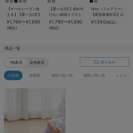
erbaviva（エルバビーバ）
【オールシーズン使
【選べる2丈】締め付
fairy（フェアリー）
える】【選べる2丈】
けない綿混リブスト
【産前産後対応】お
安心の日本製。先輩ママが買ってよかった！本当に必要な出産準備品
締め付けない綿混リ
レートレギンス【産
腹らくちんレギンス
¥1,790〜¥1,890
¥1,790〜¥1,890
¥1,540
(税込)
ブストレートレギン
後まで長く使える】
【出産後も長く使え
(税込)
(税込)
ハレの日に着るANGELIEBEのセレモニー
ス【産後まで長く使
る】
える】
買って正解！高評価レビューアイテム
商品一覧
冬に可愛いニットがお得！
絞り込み
1色表示
全色表示
親子コーデ｜ママとベビーにおすすめ！
人気順
新着順
価格が低い順
価格が高い順
レビュー
便利な育児家電
Gift Selection 出産祝い
ロンパースはいつからいつまで使う？選ぶポイントも解説！
保育園・入園準備特集
ファルスカ