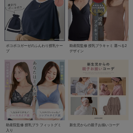
ポコポコガーゼのふんわり授乳ケー
助産院監修 授乳ブラキャミ 選べる2
プ
デザイン
助産院監修 授乳ブラ フィットグミ
新生児からの親子お揃いコーデ
入り