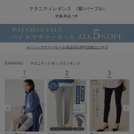
マタニティ パンツ
マタニティ ショーツ
授乳トップス
マタニティ オフィス 通勤服
授乳 ケープ
マタニティレギンス
【アウトレット】トップス・授乳トップス
透け防止
再入荷｜アウター
トップス
【37周年祭セール】4
【〜10℃】3月中旬
涼しくて可愛い「ワン
デニム
きれいめトップス派
マタニティインナー
【オフィスカジュアル
パンツタイプ
【フォーマル】ボトム
【ベビー】半袖
2WAYオール
Aライン ・フレアワ
〜5,000円（税込）
綿混素材
赤ちゃんへ使うもの
【冬のあったか特集】
マタニティレギンス (紫/パープル)
マタニティ スカート
妊婦帯・腹帯・産前ガードル
マタニティ ドレス（結婚式・お呼ばれ）
【アウトレット】ボトムス
見えてもカワイイ
パンツ
レギンス
きれいめスカート派
ベビー
【フォーマル】トップ
【ベビー】グッズ
コンビ肌着
Iライン ・タイトシ
〜10,000円（税込）
腹巻・ひざ上パンツ
産後に使うグッズ
【冬のあったか特集】
対象商品 1件
マタニティ トップス
マタニティ 授乳 キャミソール
マタニティ フォーマル パンツ・ボトムス
【アウトレット】パジャマ
コットン素材
スカート
オフィス
きれいめ美脚パンツ派
短肌着
快適ウェア10%OFF
ジャンパースカート/
10,001円（税込）〜
保温&リカバリー
【冬のあったか特集】
マタニティ アウター（コート）・ママコート
産褥ショーツ
【アウトレット】インナー
冷房対策
パジャマ
ツィード派
セット
ワーク・オフィス
女の子におススメのギ
レギンス・タイツ
→パジャマサマーセール全品5%OFF!詳細はコチラ
骨盤・マタニティベルト （妊娠中・産後）
【アウトレット】ベビー
接触冷感素材
インナー
MAX55%OFF ブラッ
王道シンプル派
カジュアル
男の子におススメのギ
カップ付きインナー
RANKING
マタニティレギンスランキング
産後 ガードル インナー
Tシャツブラ
雑貨
セットアップ派
フォーマル / オケー
定番ギフト
あったか度◎
1
2
3
マタニティ 腹巻き
ブラトップ
ベビー
あったかアイテム｜ベ
もらって嬉しいギフト
裏起毛素材
親子セット
かわいくておもしろい
快適機能ウェア特集 トップス
何枚あっても嬉しいア
快適機能ウェア特集 ボトムス
長く使えるアイテム
快適機能ウェア特集 パジャマ
お部屋映えアイテム