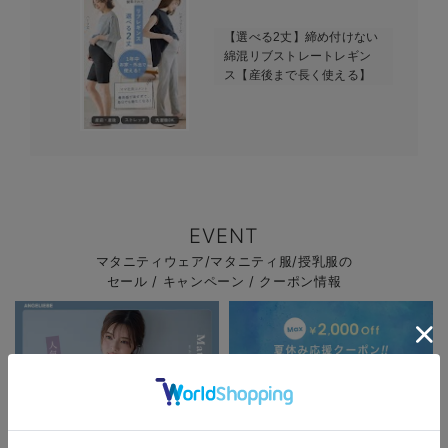
【選べる2丈】締め付けない
綿混リブストレートレギン
ス【産後まで長く使える】
EVENT
マタニティウェア/マタニティ服/授乳服の
セール / キャンペーン / クーポン情報
お気に入り商品を確認する